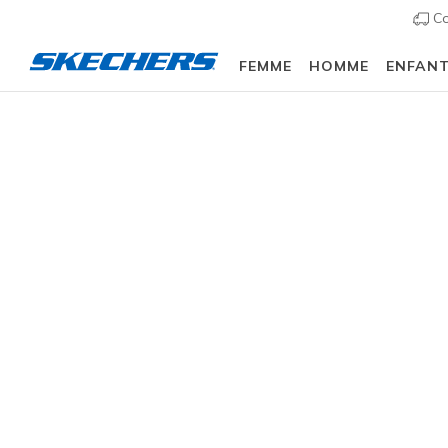
Co
FEMME
HOMME
ENFAN
Slip-ins
Arch