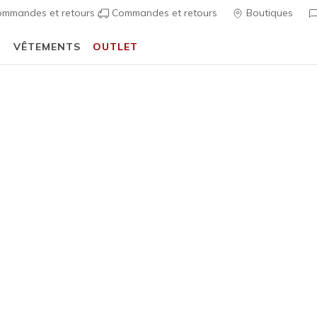
mmandes et retours
Commandes et retours
Boutiques
T
VÊTEMENTS
OUTLET
Profitez de 20% de réduction avec
Student Beans
Découvrir
 Fit
Sandales
Chaussures 