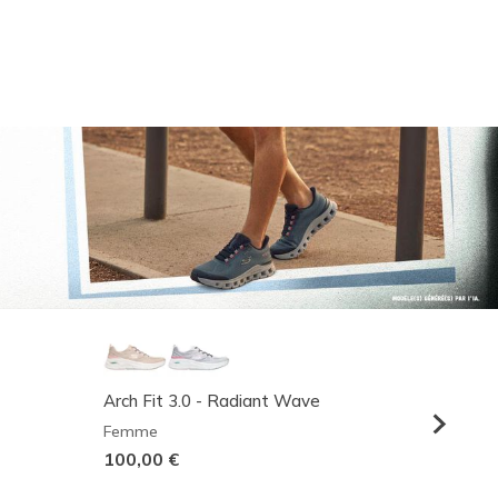
Arch Fit 3.0 - Radiant Wave
Relaxed
Femme
Homme
100,00 €
95,00 