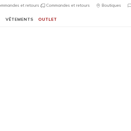
mmandes et retours
Commandes et retours
Boutiques
T
VÊTEMENTS
OUTLET
🎒 Guide de la rentrée scolaire :
ACHETER
es et manteaux
ts
Collaboration