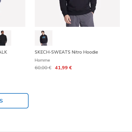
ALK
SKECH-SWEATS Nitro Hoodie
Homme
Prix réduit de
60,00 €
à
41,99 €
S