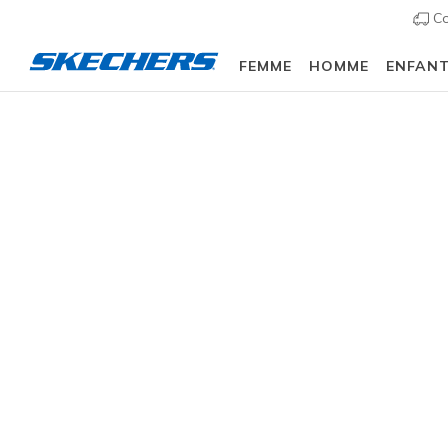
Co
FEMME
HOMME
ENFAN
Vest
TAILLE
27 résulta
COULEUR
STYLE DE VÊTEMENTS
PRODUCT LINE