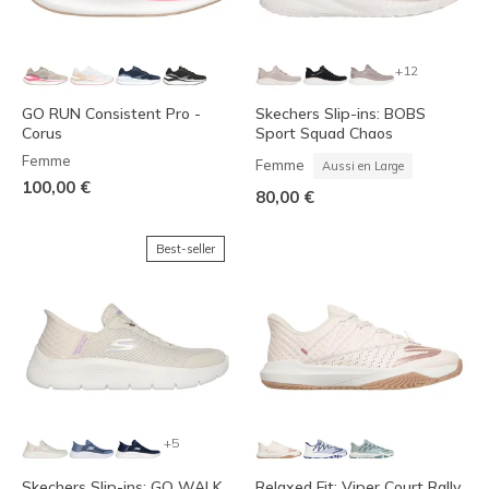
+12
GO RUN Consistent Pro -
Skechers Slip-ins: BOBS
Corus
Sport Squad Chaos
Femme
Femme
Aussi en Large
100,00 €
80,00 €
Best-seller
+5
Skechers Slip-ins: GO WALK
Relaxed Fit: Viper Court Rally