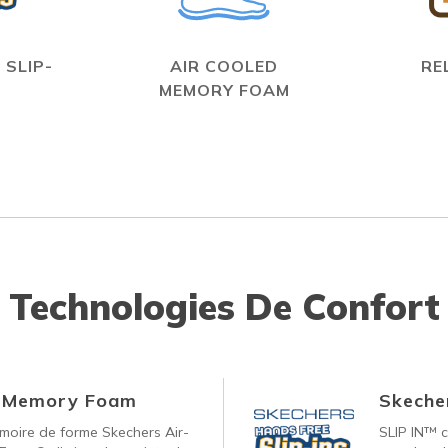
 SLIP-
AIR COOLED
RE
MEMORY FOAM
Technologies De Confort
d Memory Foam
Skecher
oire de forme Skechers Air-
SLIP IN™ c