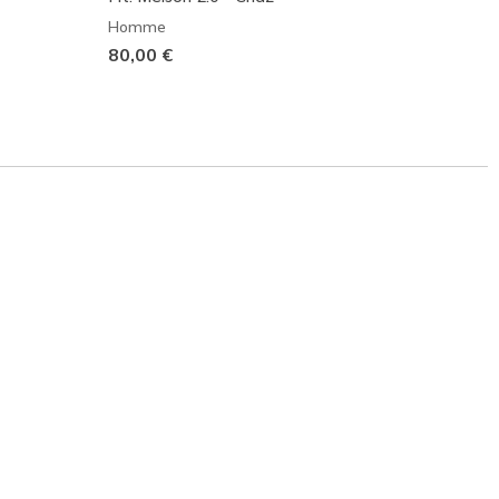
Homme
Homm
80,00 €
100,0