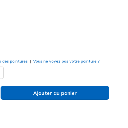
(#
205188
DSRT
)
né
u des pointures
Vous ne voyez pas votre pointure ?
Ajouter au panier