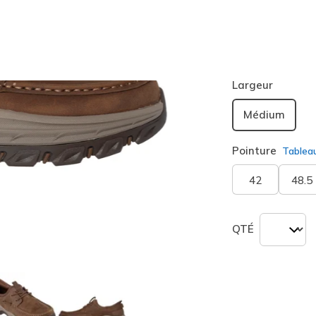
Couleur
Désert
sélection
Largeur
Médium
Pointure
Tablea
42
48.5
QTÉ