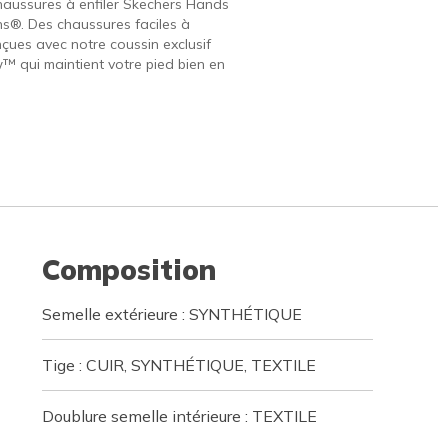
haussures à enfiler Skechers Hands
ins®. Des chaussures faciles à
nçues avec notre coussin exclusif
w™ qui maintient votre pied bien en
Composition
Semelle extérieure : SYNTHÉTIQUE
Tige : CUIR, SYNTHÉTIQUE, TEXTILE
Doublure semelle intérieure : TEXTILE