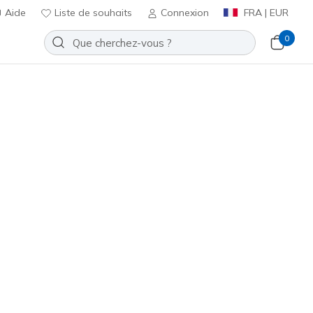
Aide
Liste de souhaits
Connexion
FRA | EUR
0
Slip-ins RF: Knowlson - Shore
Ajouter à la Liste de souhaits
83 avis
t 4,5 sur 5
€
incl. TVA