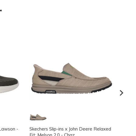
r
 Lawson -
Skechers Slip-ins x John Deere Relaxed
Skeche
Fit: Melson 2.0 - Chaz
Bradf