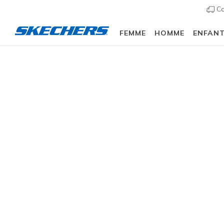
Co
FEMME
HOMME
ENFAN
Homme
Chaussures
Sneakers
Chaussures d