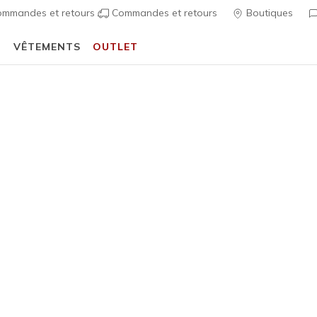
mmandes et retours
Commandes et retours
Boutiques
T
VÊTEMENTS
OUTLET
🎒 Guide de la rentrée scolaire :
ACHETER
écontractées
Homme
Skechers 
Thing
2
Évaluation clien
110,00 