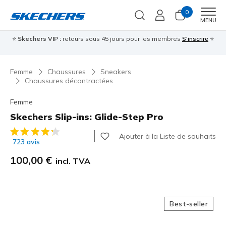
0
Men
MENU
⭐
Skechers VIP :
retours sous 45 jours pour les membres
S'inscrire
⭐

Femme
Chaussures
Sneakers
Chaussures décontractées
Femme
Skechers Slip-ins: Glide-Step Pro
Évaluation client 4,1 sur 5
Ajouter à la Liste de souhaits
723 avis
100,00 €
incl. TVA
Best-seller