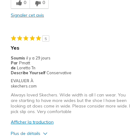
0
0
Le contre
Signaler cet avis
Need Break In
Les meilleures utilisations
5
Special Occasions
Yes
Width
Feels too narrow
Soumis
il y a 29 jours
Sizing
Feels half size too small
Par
Pmatt
de
Loretto Tn
View On Shoes
I'm Into Shoes
Describe Yourself
Conservative
EVALUER À
skechers.com
Always loved Skechers. Wide width is all I can wear. You
are starting to have more wides but the shoe I have been
looking at does come in wide. Please consider more wide. I
pick slip ons. Very comfortable
Afficher la traduction
Plus de détails