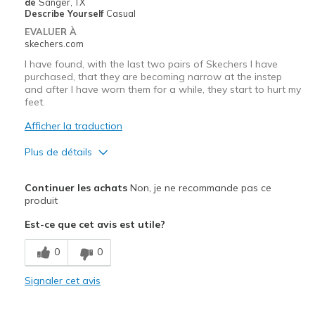
de
Sanger, TX
Describe Yourself
Casual
EVALUER À
skechers.com
I have found, with the last two pairs of Skechers I have
purchased, that they are becoming narrow at the instep
and after I have worn them for a while, they start to hurt my
feet.
Afficher la traduction
Plus de détails
Le pour
Continuer les achats
Non, je ne recommande pas ce
Attractive Design
produit
Est-ce que cet avis est utile?
Breathe Well
0
0
Stylish
Signaler cet avis
Le contre
Need Break In