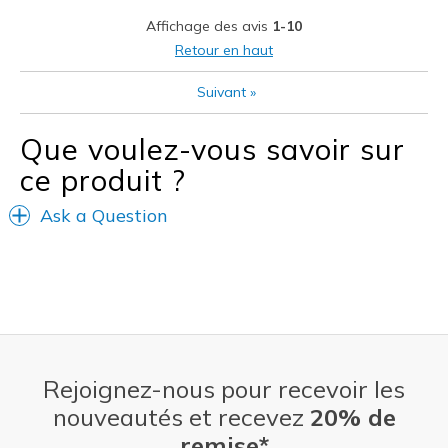
Affichage des avis
1-10
Les meilleures utilisations
Retour en haut
Casual Wear
Suivant
»
Travel
Width
Feels too narrow
Que voulez-vous savoir sur
Sizing
Feels half size too small
ce produit ?
View On Shoes
Shoes are for Wearing
Ask a Question
Rejoignez-nous pour recevoir les
nouveautés et recevez
20% de
remise*