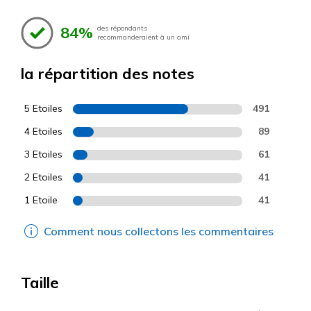
84%
des répondants
recommanderaient à un ami
la répartition des notes
5 Etoiles
491
4 Etoiles
89
3 Etoiles
61
2 Etoiles
41
1 Etoile
41
Comment nous collectons les commentaires
Taille