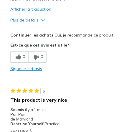
Afficher la traduction
Plus de détails
Le pour
Continuer les achats
Oui, je recommande ce produit
Attractive Design
Est-ce que cet avis est utile?
Breathe Well
0
0
Comfortable
Signaler cet avis
Durable
Stylish
5
Les meilleures utilisations
This product is very nice
Casual Wear
Soumis
il y a 1 mois
Par
Pam
Travel
de
Maryland
Describe Yourself
Practical
Width
Feels true to width
EVALUER À