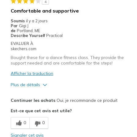
4
Comfortable and supportive
Soumis
il y a 2 jours
Par
Gigi J
de
Portland, ME
Describe Yourself
Practical
EVALUER À
skechers.com
Bought these for a dance fitness class. They provide the
support needed and are comfortable for the steps!
Afficher la traduction
Plus de détails
Le pour
Continuer les achats
Oui, je recommande ce produit
Attractive Design
Est-ce que cet avis est utile?
Comfortable
0
0
Stylish
Signaler cet avis