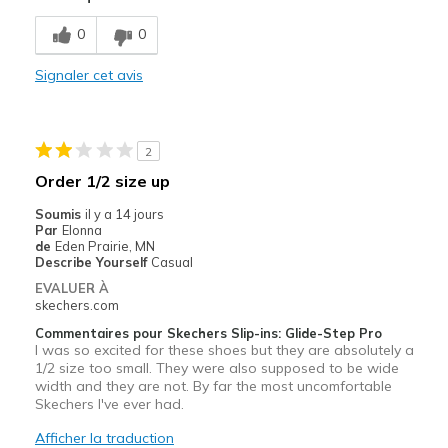
Breathe Well
0
0
Comfortable
Signaler cet avis
Durable
Stylish
2
Le contre
Order 1/2 size up
Narrow
Soumis
il y a 14 jours
Par
Elonna
Les meilleures utilisations
de
Eden Prairie, MN
Describe Yourself
Casual
Casual Wear
EVALUER À
skechers.com
Going Out
Commentaires pour Skechers Slip-ins: Glide-Step Pro
I was so excited for these shoes but they are absolutely a
Travel
1/2 size too small. They were also supposed to be wide
width and they are not. By far the most uncomfortable
Width
Feels too narrow
Skechers I've ever had.
Sizing
Feels true to size
Afficher la traduction