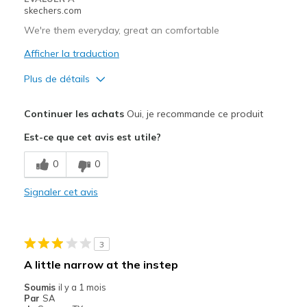
skechers.com
Sizing
Feels true to size
View On Shoes
Shoes are for Wearing
We're them everyday, great an comfortable
Afficher la traduction
Plus de détails
Le pour
Continuer les achats
Oui, je recommande ce produit
Comfortable
Est-ce que cet avis est utile?
Les meilleures utilisations
0
0
Casual Wear
Signaler cet avis
Width
Feels true to width
Sizing
Feels full size too big
View On Shoes
I'm Into Shoes
3
A little narrow at the instep
Soumis
il y a 1 mois
Par
SA