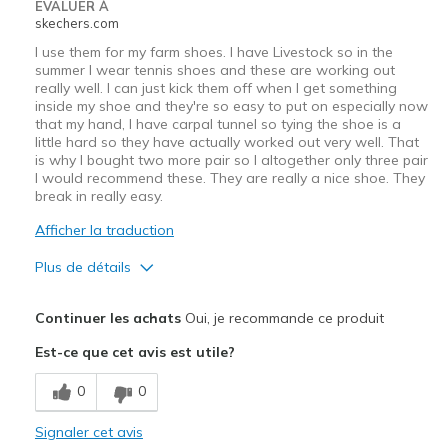
EVALUER À
Travel
skechers.com
I use them for my farm shoes. I have Livestock so in the
Width
Feels true to width
summer I wear tennis shoes and these are working out
Sizing
Feels true to size
really well. I can just kick them off when I get something
View On Shoes
I'm Into Shoes
inside my shoe and they're so easy to put on especially now
that my hand, I have carpal tunnel so tying the shoe is a
little hard so they have actually worked out very well. That
is why I bought two more pair so I altogether only three pair
I would recommend these. They are really a nice shoe. They
break in really easy.
Afficher la traduction
Plus de détails
Le pour
Continuer les achats
Oui, je recommande ce produit
Breathe Well
Est-ce que cet avis est utile?
Comfortable
0
0
Durable
Signaler cet avis