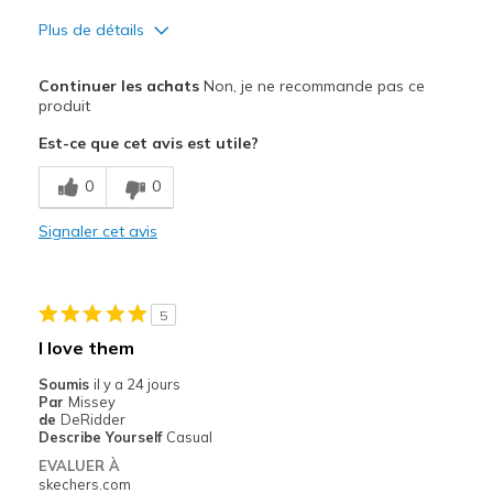
Plus de détails
Le pour
Continuer les achats
Non, je ne recommande pas ce
Attractive Design
produit
Est-ce que cet avis est utile?
Durable
0
0
Stylish
Signaler cet avis
Les meilleures utilisations
Casual Wear
Width
Feels too narrow
5
Sizing
Feels half size too small
I love them
View On Shoes
Shoes are for Wearing
Soumis
il y a 24 jours
Par
Missey
de
DeRidder
Describe Yourself
Casual
EVALUER À
skechers.com