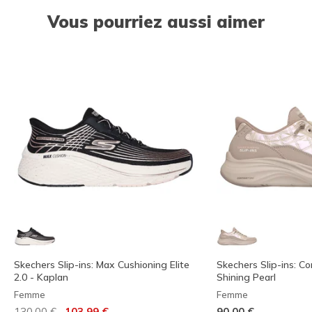
Vous pourriez aussi aimer
Skechers Slip-ins: Max Cushioning Elite
Skechers Slip-ins: C
2.0 - Kaplan
Shining Pearl
Femme
Femme
Prix réduit de
à
130,00 €
103,99 €
90,00 €