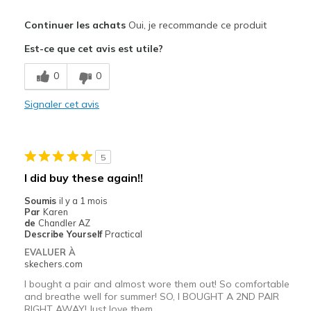
Le pour
Continuer les achats
Oui, je recommande ce produit
Attractive Design
Est-ce que cet avis est utile?
Comfortable
0
0
Stylish
Signaler cet avis
Les meilleures utilisations
Casual Wear
5
Travel
I did buy these again!!
Width
Feels true to width
Soumis
il y a 1 mois
Par
Karen
Sizing
Feels true to size
de
Chandler AZ
View On Shoes
Shoes are for Wearing
Describe Yourself
Practical
EVALUER À
skechers.com
I bought a pair and almost wore them out! So comfortable
and breathe well for summer! SO, I BOUGHT A 2ND PAIR
RIGHT AWAY! Just love them