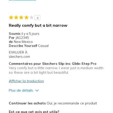
Les meilleures utilisations
Casual Wear
4
Width
Feels true to width
Really comfy but a bit narrow
Sizing
Feels true to size
Soumis
il y a 5 jours
View On Shoes
I'm Into Shoes
Par
JA12345
de
New Mexico
Describe Yourself
Casual
EVALUER À
skechers.com
Commentaires pour Skechers Slip-ins: Glide-Step Pro
Very comfy but a little narrow. I wear just a medium width
so these are a bit tight but beautiful.
Afficher la traduction
Plus de détails
Le pour
Continuer les achats
Oui, je recommande ce produit
Attractive Design
Est-ce que cet avis est utile?