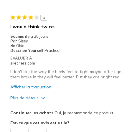
Les meilleures utilisations
Casual Wear
4
I have Livestock so I use these for my around th
I would think twice.
Width
Feels true to width
Soumis
il y a 28 jours
Par
Sissy
Sizing
Feels true to size
de
Ohio
View On Shoes
Shoes are for Wearing
Describe Yourself
Practical
EVALUER À
skechers.com
I don't like the way the heels feel to tight maybe after I get
them broke in they will feel better. But they are bright red.
Afficher la traduction
Plus de détails
Le pour
Continuer les achats
Oui, je recommande ce produit
Attractive Design
Est-ce que cet avis est utile?
Stylish