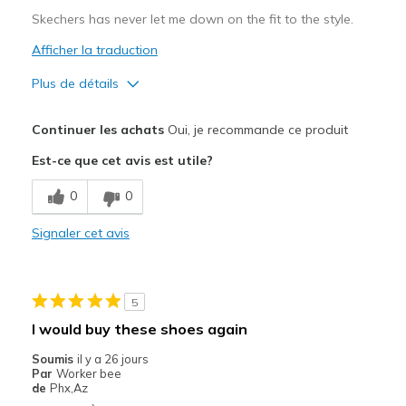
Skechers has never let me down on the fit to the style.
Afficher la traduction
Plus de détails
Le pour
Continuer les achats
Oui, je recommande ce produit
Attractive Design
Est-ce que cet avis est utile?
Breathe Well
0
0
Comfortable
Signaler cet avis
Durable
Stylish
5
Les meilleures utilisations
I would buy these shoes again
Casual Wear
Soumis
il y a 26 jours
Par
Worker bee
Going Out
de
Phx,Az