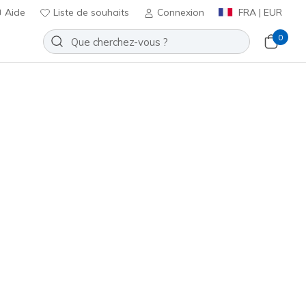
Aide
Liste de souhaits
Connexion
FRA | EUR
0
5.0 Trail - Solix Creek
Ajouter à la Liste de souhaits
 avis
t 4,5 sur 5
€
incl. TVA
ine / Noir
(#
237790
NVBK
)