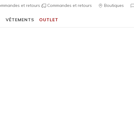
mmandes et retours
Commandes et retours
Boutiques
T
VÊTEMENTS
OUTLET
⭐
Skechers VIP :
retours sous 45 jours pour les membres
S'inscrire
⭐
écontractées
Homme
Equalizer 
7
Évaluation clien
100,00 
Couleur
Bleu Mar