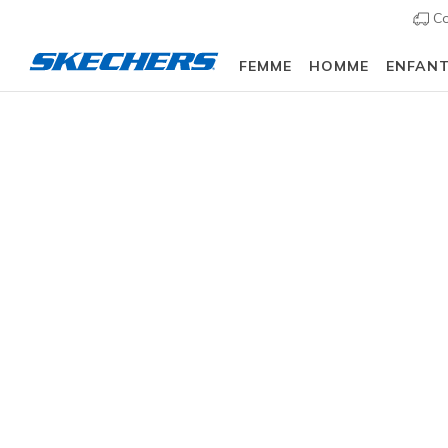
Co
FEMME
HOMME
ENFAN
Homme
Chaussures
Sneakers
Chaussures d