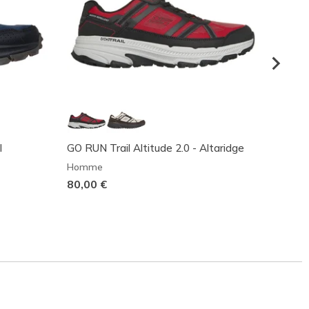
l
GO RUN Trail Altitude 2.0 - Altaridge
Hillcre
Homme
Homm
80,00 €
80,00