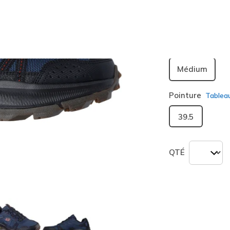
sélection
Largeur
Médium
Pointure
Tablea
39.5
QTÉ