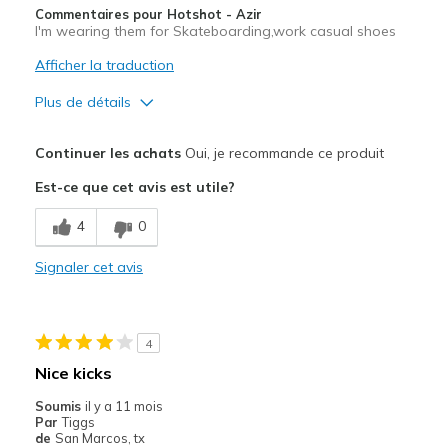
Commentaires pour Hotshot - Azir
I'm wearing them for Skateboarding,work casual shoes
Afficher la traduction
Plus de détails
Le pour
Continuer les achats
Oui, je recommande ce produit
Attractive Design
Est-ce que cet avis est utile?
Breathe Well
4
0
Comfortable
Signaler cet avis
Durable
Stylish
4
Very Durable
Nice kicks
Le contre
Soumis
il y a 11 mois
Par
Tiggs
Nothing
de
San Marcos, tx