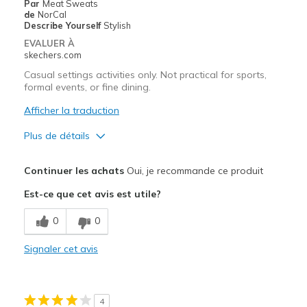
Par
Meat Sweats
de
NorCal
Describe Yourself
Stylish
EVALUER À
skechers.com
Casual settings activities only. Not practical for sports,
formal events, or fine dining.
Afficher la traduction
Plus de détails
Le pour
Continuer les achats
Oui, je recommande ce produit
Attractive Design
Est-ce que cet avis est utile?
Comfortable
0
0
Stylish
Signaler cet avis
Les meilleures utilisations
Casual Wear
4