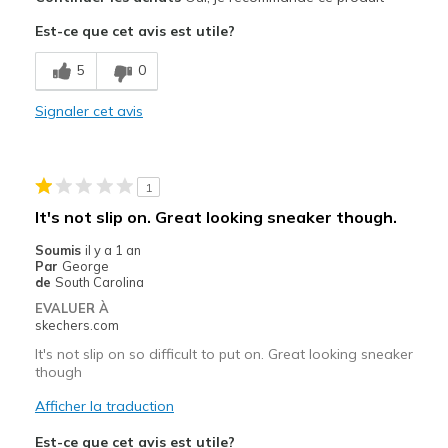
Est-ce que cet avis est utile?
Stylish
5
0
Le contre
plastic tongue and inside back of heel
Signaler cet avis
Les meilleures utilisations
Business casual
1
It's not slip on. Great looking sneaker though.
Casual Wear
Soumis
il y a 1 an
Going Out
Par
George
de
South Carolina
Travel
EVALUER À
skechers.com
Width
Feels true to width
It's not slip on so difficult to put on. Great looking sneaker
Sizing
Feels true to size
though
View On Shoes
Shoes are for Wearing
Afficher la traduction
Est-ce que cet avis est utile?