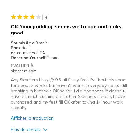
Les meilleures utilisations
Casual Wear
4
OK foam padding, seems well made and looks
Width
Feels too narrow
good
Sizing
Feels half size too small
Soumis
il y a 9 mois
View On Shoes
Shoes are for Wearing
Par
eric
de
carmichael, CA
Describe Yourself
Casual
EVALUER À
skechers.com
Any Skechers I buy @ 9.5 all fit my feet. I've had this shoe
for about 2 weeks but haven't worn it everyday, so its still
breaking in but feels OK so far. I did not notice it doesn't
have as much cushining as other Skechers models I have
purchased and my feet fill OK after taking 1+ hour walk
recently.
Afficher la traduction
Plus de détails