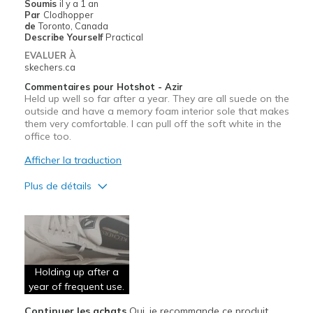
Soumis
il y a 1 an
Par
Clodhopper
de
Toronto, Canada
Describe Yourself
Practical
EVALUER À
skechers.ca
Commentaires pour Hotshot - Azir
Held up well so far after a year. They are all suede on the
outside and have a memory foam interior sole that makes
them very comfortable. I can pull off the soft white in the
office too.
Afficher la traduction
Plus de détails
Le pour
Attractive Design
Breathe Well
Holding up after a
Comfortable
year of frequent use.
Continuer les achats
Oui, je recommande ce produit
Durable