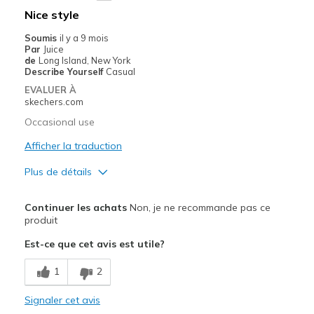
Going Out
Nice style
Width
Feels true to width
Soumis
il y a 9 mois
Par
Juice
Sizing
Feels true to size
de
Long Island, New York
View On Shoes
I'm Into Shoes
Describe Yourself
Casual
EVALUER À
skechers.com
Occasional use
Afficher la traduction
Plus de détails
Le pour
Continuer les achats
Non, je ne recommande pas ce
Attractive Design
produit
Est-ce que cet avis est utile?
Stylish
1
2
Le contre
Need Break In
Signaler cet avis