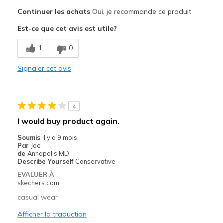
Le pour
Continuer les achats
Oui, je recommande ce produit
Attractive Design
Est-ce que cet avis est utile?
Stylish
1
0
Les meilleures utilisations
Signaler cet avis
Casual Wear
Width
Feels true to width
4
Sizing
Feels true to size
I would buy product again.
View On Shoes
I'm Into Shoes
Soumis
il y a 9 mois
Par
Joe
de
Annapolis MD
Describe Yourself
Conservative
EVALUER À
skechers.com
casual wear
Afficher la traduction