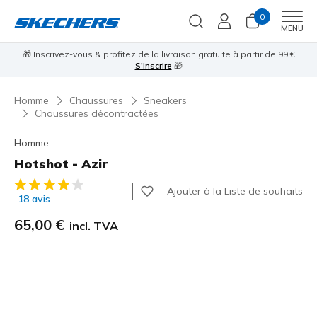
0
Men
MENU
e
⭐
🎁 Inscrivez-vous & profitez de la livraison gratuite à partir de 99 €
S'inscrire
🎁
Homme
Chaussures
Sneakers
Chaussures décontractées
Homme
Hotshot - Azir
Évaluation client 3,8 sur 5
Ajouter à la Liste de souhaits
18 avis
65,00 €
incl. TVA