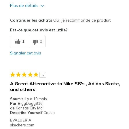
Plus de détails
Le pour
Continuer les achats
Oui, je recommande ce produit
Attractive Design
Est-ce que cet avis est utile?
Stylish
1
0
Le contre
Signaler cet avis
Poor Cushioning
Les meilleures utilisations
5
Casual Wear
A Great Alternative to Nike SB's , Adidas Skate,
and others
Width
Feels true to width
Sizing
Feels true to size
Soumis
il y a 10 mois
Par
BiggDogg816
View On Shoes
I'm Into Shoes
de
Kansas City Mo.
Describe Yourself
Casual
EVALUER À
skechers.com