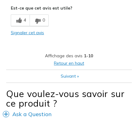
Le pour
Est-ce que cet avis est utile?
Attractive Design
4
0
Breathe Well
Signaler cet avis
Comfortable
Durable
Affichage des avis
1-10
Stylish
Retour en haut
Les meilleures utilisations
Suivant
»
Casual Wear
Que voulez-vous savoir sur
Width
Feels true to width
ce produit ?
Sizing
Feels true to size
View On Shoes
I'm Into Shoes
Ask a Question