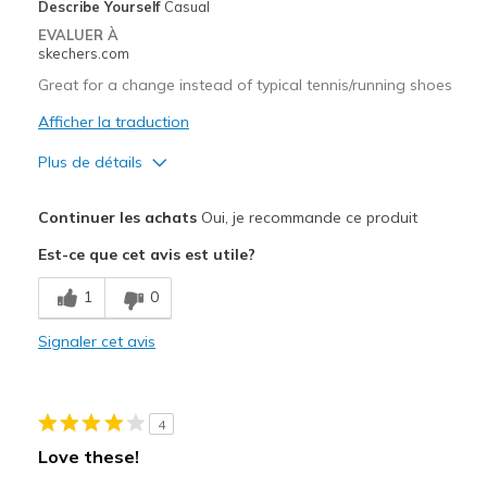
Describe Yourself
Casual
Les meilleures utilisations
EVALUER À
skechers.com
Casual Wear
Great for a change instead of typical tennis/running shoes
Going Out
Afficher la traduction
Skateboarding
Plus de détails
Special Occasions
Le pour
Continuer les achats
Oui, je recommande ce produit
Travel
Attractive Design
Est-ce que cet avis est utile?
Width
Feels true to width
Les meilleures utilisations
1
0
Sizing
Feels true to size
Casual Wear
View On Shoes
I'm Really Into Shoes
Signaler cet avis
Width
Feels too narrow
Sizing
Feels half size too small
View On Shoes
Shoes are for Wearing
4
Love these!