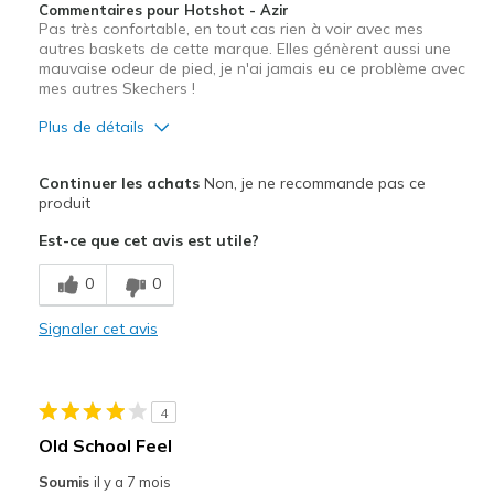
Commentaires pour Hotshot - Azir
Pas très confortable, en tout cas rien à voir avec mes
autres baskets de cette marque. Elles génèrent aussi une
mauvaise odeur de pied, je n'ai jamais eu ce problème avec
mes autres Skechers !
Plus de détails
Le pour
Continuer les achats
Non, je ne recommande pas ce
Correspond bien à la photo
produit
Est-ce que cet avis est utile?
Le contre
Inconfortable
0
0
Ne respire pas bien
Signaler cet avis
Les meilleures utilisations
Pour des occasions spéciales
4
Old School Feel
Taille
Bonne taille
Largeur
Bonne largeur
Soumis
il y a 7 mois