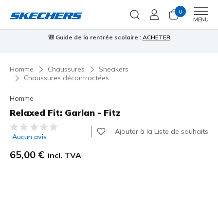
0
Men
MENU
🎒 Guide de la rentrée scolaire :
ACHETER
⭐
Homme
Chaussures
Sneakers
Chaussures décontractées
Homme
Relaxed Fit: Garlan - Fitz
Évaluation client 5 sur 5
Ajouter à la Liste de souhaits
Aucun avis
65,00 €
incl. TVA