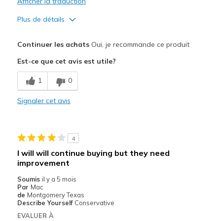
Afficher la traduction
Plus de détails
Le pour
Continuer les achats
Oui, je recommande ce produit
Breathe Well
Est-ce que cet avis est utile?
Comfortable
1
0
Les meilleures utilisations
Signaler cet avis
Casual Wear
Width
Feels too narrow
4
Sizing
Feels true to size
I will will continue buying but they need
View On Shoes
I'm Into Shoes
improvement
Soumis
il y a 5 mois
Par
Mac
de
Montgomery Texas
Describe Yourself
Conservative
EVALUER À