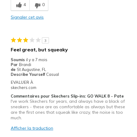
4
0
Comfortable
Signaler cet avis
Durable
Stylish
3
Les meilleures utilisations
Feel great, but squeaky
Casual Wear
Soumis
il y a 7 mois
Par
Brandi
Width
Feels true to width
de
St Augustine, FL
Describe Yourself
Casual
Sizing
Feels true to size
EVALUER À
View On Shoes
I'm Really Into Shoes
skechers.com
Commentaires pour Skechers Slip-ins: GO WALK 8 - Pate
I've work Skechers for years, and always have a black of
sneakers - these are as comfortable as always but these
are the first ones that squeak like crazy, the noise is too
much.
Afficher la traduction