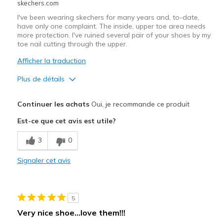
skechers.com
I've been wearing skechers for many years and, to-date,
have only one complaint. The inside, upper toe area needs
more protection. I've ruined several pair of your shoes by my
toe nail cutting through the upper.
Afficher la traduction
Plus de détails
Le pour
Continuer les achats
Oui, je recommande ce produit
Attractive Design
Est-ce que cet avis est utile?
Breathe Well
3
0
Comfortable
Signaler cet avis
Stylish
Le contre
5
Need Break In
Very nice shoe…love them!!!