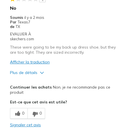
No
Soumis
il y a 2 mois
Par
Texas7
de
TX
EVALUER À
skechers.com
These were going to be my back up dress shoe, but they
are too tight. They are sized incorrectly.
Afficher la traduction
Plus de détails
Width
Feels too narrow
Continuer les achats
Non, je ne recommande pas ce
Sizing
Feels full size too small
produit
View On Shoes
Shoes are for Wearing
Est-ce que cet avis est utile?
0
0
Signaler cet avis