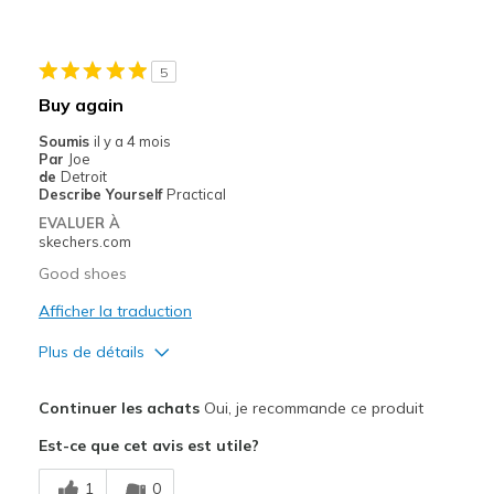
5
Buy again
Soumis
il y a 4 mois
Par
Joe
de
Detroit
Describe Yourself
Practical
EVALUER À
skechers.com
Good shoes
Afficher la traduction
Plus de détails
Le pour
Continuer les achats
Oui, je recommande ce produit
Attractive Design
Est-ce que cet avis est utile?
Breathe Well
1
0