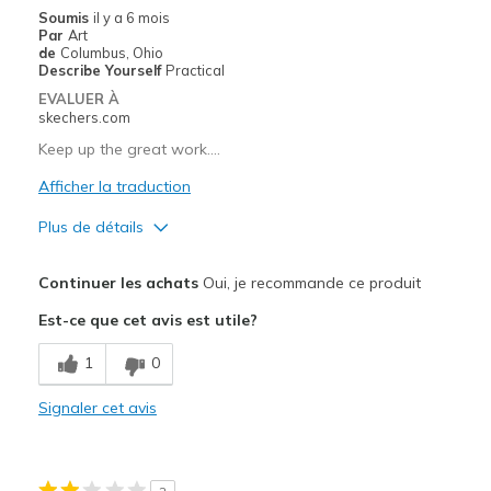
Les meilleures utilisations
Soumis
il y a 6 mois
Par
Art
Casual Wear
de
Columbus, Ohio
Describe Yourself
Practical
Going Out
EVALUER À
skechers.com
Travel
Keep up the great work….
Width
Feels too narrow
Afficher la traduction
Sizing
Feels true to size
Plus de détails
View On Shoes
Shoes are for Wearing
Le pour
Continuer les achats
Oui, je recommande ce produit
Attractive Design
Est-ce que cet avis est utile?
Breathe Well
1
0
Comfortable
Signaler cet avis
Durable
Stylish