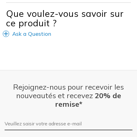
Width
Feels true to width
Que voulez-vous savoir sur
Sizing
Feels true to size
ce produit ?
View On Shoes
I'm Into Shoes
Ask a Question
Rejoignez-nous pour recevoir les
nouveautés et recevez
20% de
remise*
Adresse e-mail