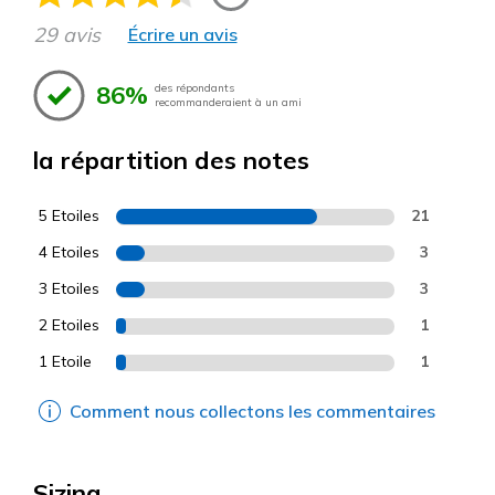
29 avis
Écrire un avis
86%
des répondants
recommanderaient à un ami
la répartition des notes
5 Etoiles
21
4 Etoiles
3
3 Etoiles
3
2 Etoiles
1
1 Etoile
1
Comment nous collectons les commentaires
Sizing