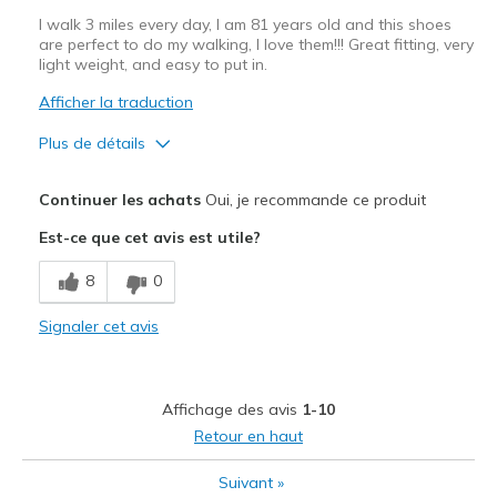
I walk 3 miles every day, I am 81 years old and this shoes
are perfect to do my walking, I love them!!! Great fitting, very
light weight, and easy to put in.
Afficher la traduction
Plus de détails
Le pour
Continuer les achats
Oui, je recommande ce produit
Attractive Design
Est-ce que cet avis est utile?
Breathe Well
8
0
Comfortable
Signaler cet avis
Durable
Stylish
Affichage des avis
1-10
Les meilleures utilisations
Retour en haut
Walking
Suivant
»