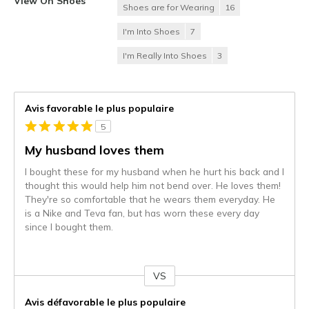
View On Shoes
Shoes are for Wearing
16
I'm Into Shoes
7
I'm Really Into Shoes
3
Avis favorable le plus populaire
5
My husband loves them
I bought these for my husband when he hurt his back and I
thought this would help him not bend over. He loves them!
They're so comfortable that he wears them everyday. He
is a Nike and Teva fan, but has worn these every day
since I bought them.
VS
Coup
de
Avis défavorable le plus populaire