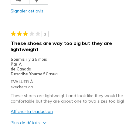
Comfortable
Signaler cet avis
Stylish
Le contre
3
Wear Out Quickly
These shoes are way too big but they are
lightweight
Les meilleures utilisations
Soumis
il y a 5 mois
Casual Wear
Par
A
de
Canada
Width
Feels true to width
Describe Yourself
Casual
Sizing
Feels true to size
EVALUER À
skechers.ca
View On Shoes
Shoes are for Wearing
These shoes are lightweight and look like they would be
comfortable but they are about one to two sizes too big!
Afficher la traduction
Plus de détails
Le pour