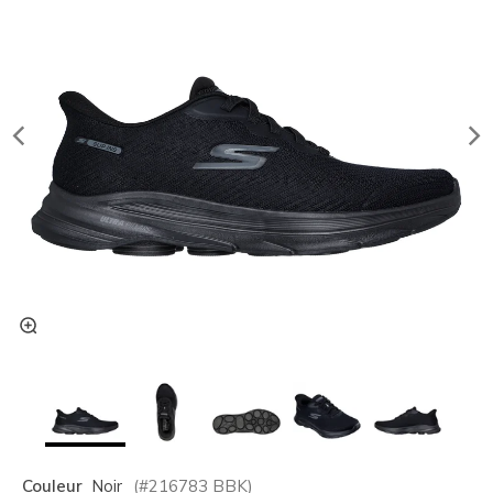
Couleur
Noir
(#
216783
BBK
)