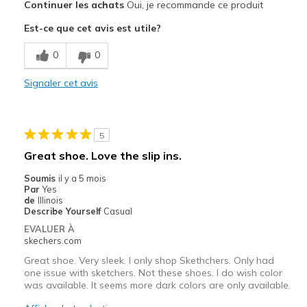
Continuer les achats
Oui, je recommande ce produit
Attractive Design
Est-ce que cet avis est utile?
Stylish
0
0
Le contre
Signaler cet avis
Too big
Les meilleures utilisations
5
Casual Wear
Great shoe. Love the slip ins.
Width
Feels too wide
Soumis
il y a 5 mois
Sizing
Feels full size too big
Par
Yes
de
Illinois
View On Shoes
I'm Really Into Shoes
Describe Yourself
Casual
EVALUER À
skechers.com
Great shoe. Very sleek. I only shop Skethchers. Only had
one issue with sketchers. Not these shoes. I do wish color
was available. It seems more dark colors are only available.