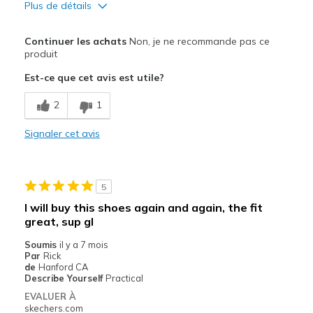
Plus de détails
Le pour
Continuer les achats
Non, je ne recommande pas ce
Breathe Well
produit
Est-ce que cet avis est utile?
Comfortable
2
1
Le contre
Loud squeaking
Signaler cet avis
Les meilleures utilisations
Casual Wear
5
I will buy this shoes again and again, the fit
Width
Feels true to width
great, sup gl
Sizing
Feels true to size
Soumis
il y a 7 mois
View On Shoes
I'm Into Shoes
Par
Rick
de
Hanford CA
Describe Yourself
Practical
EVALUER À
skechers.com