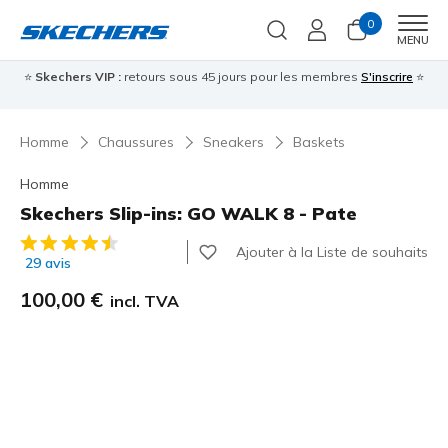
0
Men
MENU
⭐
Skechers VIP :
retours sous 45 jours pour les membres
S'inscrire
⭐

Homme
Chaussures
Sneakers
Baskets
Homme
Skechers Slip-ins: GO WALK 8 - Pate
Évaluation client 5 sur 5
Ajouter à la Liste de souhaits
29 avis
100,00 €
incl. TVA