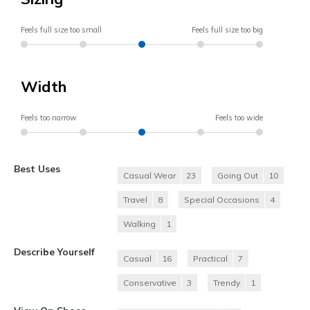
Feels full size too small
Feels full size too big
Width
Feels too narrow
Feels too wide
Best Uses
Casual Wear
23
Going Out
10
Travel
8
Special Occasions
4
Walking
1
Describe Yourself
Casual
16
Practical
7
Conservative
3
Trendy
1