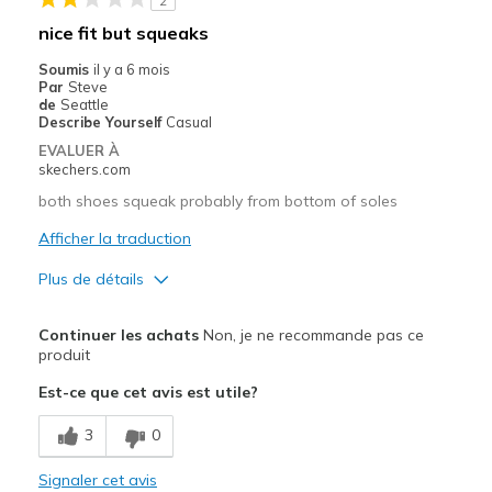
2
Les meilleures utilisations
nice fit but squeaks
Casual Wear
Soumis
il y a 6 mois
Par
Steve
Going Out
de
Seattle
Describe Yourself
Casual
Width
Feels true to width
EVALUER À
skechers.com
Sizing
Feels true to size
View On Shoes
Shoes are for Wearing
both shoes squeak probably from bottom of soles
Afficher la traduction
Plus de détails
Le pour
Continuer les achats
Non, je ne recommande pas ce
Comfortable
produit
Est-ce que cet avis est utile?
Les meilleures utilisations
Casual Wear
3
0
Width
Signaler cet avis
Feels true to width