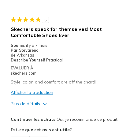
Sizing
Feels true to size
5
Skechers speak for themselves! Most
Comfortable Shoes Ever!
Soumis
il y a 7 mois
Par
Stevareno
de
Arkansas
Describe Yourself
Practical
EVALUER À
skechers.com
Style, color, and comfort are off the chart!!!!!
Afficher la traduction
Plus de détails
Le pour
Continuer les achats
Oui, je recommande ce produit
Attractive Design
Est-ce que cet avis est utile?
Breathe Well