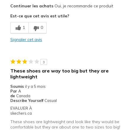
Le pour
Continuer les achats
Oui, je recommande ce produit
Attractive Design
Est-ce que cet avis est utile?
Breathe Well
1
0
Comfortable
Signaler cet avis
Stylish
Le contre
3
Wear Out Quickly
These shoes are way too big but they are
lightweight
Les meilleures utilisations
Soumis
il y a 5 mois
Casual Wear
Par
A
de
Canada
Width
Feels true to width
Describe Yourself
Casual
Sizing
Feels true to size
EVALUER À
skechers.ca
View On Shoes
Shoes are for Wearing
These shoes are lightweight and look like they would be
comfortable but they are about one to two sizes too big!