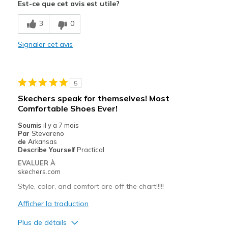
Est-ce que cet avis est utile?
Les meilleures utilisations
Casual Wear
3
0
Width
Signaler cet avis
Feels true to width
Sizing
Feels true to size
5
Skechers speak for themselves! Most
Comfortable Shoes Ever!
Soumis
il y a 7 mois
Par
Stevareno
de
Arkansas
Describe Yourself
Practical
EVALUER À
skechers.com
Style, color, and comfort are off the chart!!!!!
Afficher la traduction
Plus de détails