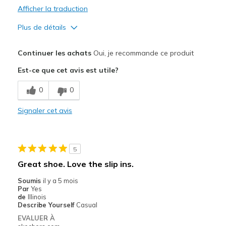
Afficher la traduction
Plus de détails
Le pour
Continuer les achats
Oui, je recommande ce produit
Attractive Design
Est-ce que cet avis est utile?
Stylish
0
0
Le contre
Signaler cet avis
Too big
Les meilleures utilisations
5
Casual Wear
Great shoe. Love the slip ins.
Width
Feels too wide
Soumis
il y a 5 mois
Sizing
Feels full size too big
Par
Yes
de
Illinois
View On Shoes
I'm Really Into Shoes
Describe Yourself
Casual
EVALUER À