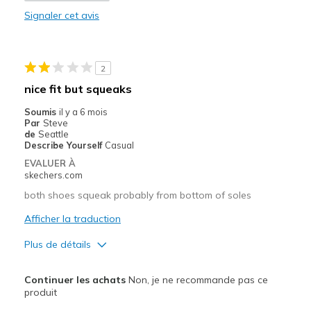
Signaler cet avis
Durable
Stylish
2
Les meilleures utilisations
nice fit but squeaks
Casual Wear
Soumis
il y a 6 mois
Par
Steve
Going Out
de
Seattle
Describe Yourself
Casual
Width
Feels true to width
EVALUER À
skechers.com
Sizing
Feels true to size
View On Shoes
Shoes are for Wearing
both shoes squeak probably from bottom of soles
Afficher la traduction
Plus de détails
Le pour
Continuer les achats
Non, je ne recommande pas ce
Comfortable
produit