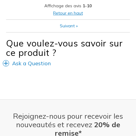
Affichage des avis
1-10
Les meilleures utilisations
Retour en haut
Walking
Suivant
»
Width
Feels true to width
Que voulez-vous savoir sur
Sizing
Feels true to size
ce produit ?
View On Shoes
I'm Into Shoes
Ask a Question
Rejoignez-nous pour recevoir les
nouveautés et recevez
20% de
remise*