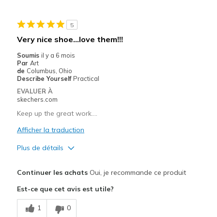
Le contre
5
Need Break In
Very nice shoe…love them!!!
Les meilleures utilisations
Soumis
il y a 6 mois
Par
Art
Casual Wear
de
Columbus, Ohio
Describe Yourself
Practical
Going Out
EVALUER À
skechers.com
Travel
Keep up the great work….
Width
Feels too narrow
Afficher la traduction
Sizing
Feels true to size
Plus de détails
View On Shoes
Shoes are for Wearing
Le pour
Continuer les achats
Oui, je recommande ce produit
Attractive Design
Est-ce que cet avis est utile?
Breathe Well
1
0
Comfortable