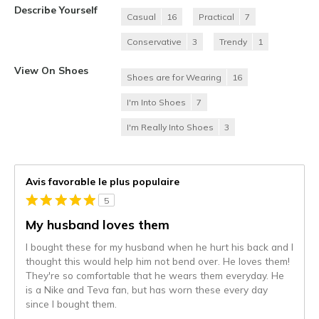
Describe Yourself
Casual
16
Practical
7
Conservative
3
Trendy
1
View On Shoes
Shoes are for Wearing
16
I'm Into Shoes
7
I'm Really Into Shoes
3
Avis favorable le plus populaire
5
My husband loves them
I bought these for my husband when he hurt his back and I
thought this would help him not bend over. He loves them!
They're so comfortable that he wears them everyday. He
is a Nike and Teva fan, but has worn these every day
since I bought them.