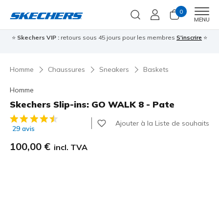
0
Men
MENU
⭐
Skechers VIP :
retours sous 45 jours pour les membres
S'inscrire
⭐

Homme
Chaussures
Sneakers
Baskets
Homme
Skechers Slip-ins: GO WALK 8 - Pate
Évaluation client 5 sur 5
Ajouter à la Liste de souhaits
29 avis
100,00 €
incl. TVA