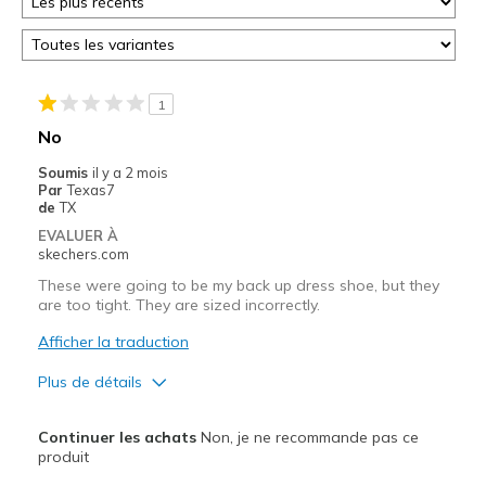
1
No
Soumis
il y a 2 mois
Par
Texas7
de
TX
EVALUER À
skechers.com
These were going to be my back up dress shoe, but they
are too tight. They are sized incorrectly.
Afficher la traduction
Plus de détails
Width
Feels too narrow
Continuer les achats
Non, je ne recommande pas ce
Sizing
Feels full size too small
produit
View On Shoes
Shoes are for Wearing