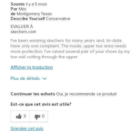
Soumis
il y a 5 mois
Par
Mac
de
Montgomery Texas
Describe Yourself
Conservative
EVALUER À
skechers.com
I've been wearing skechers for many years and, to-date,
have only one complaint. The inside, upper toe area needs
more protection. I've ruined several pair of your shoes by my
toe nail cutting through the upper.
Afficher la traduction
Plus de détails
Le pour
Continuer les achats
Oui, je recommande ce produit
Attractive Design
Est-ce que cet avis est utile?
Breathe Well
3
0
Comfortable
Signaler cet avis
Stylish