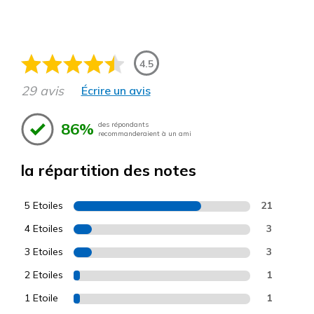
4.5
29 avis
Écrire un avis
86%
des répondants
recommanderaient à un ami
la répartition des notes
5 Etoiles
21
4 Etoiles
3
3 Etoiles
3
2 Etoiles
1
1 Etoile
1