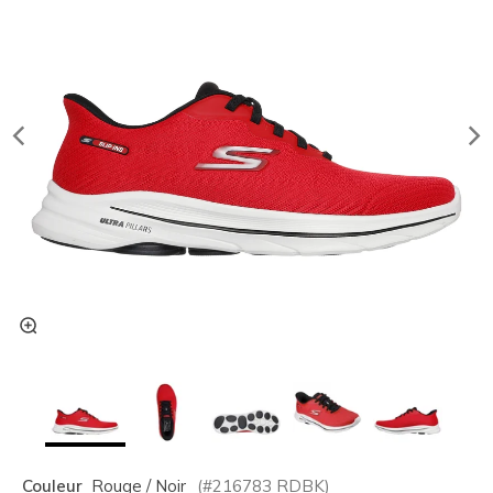
Couleur
Rouge / Noir
(#
216783
RDBK
)