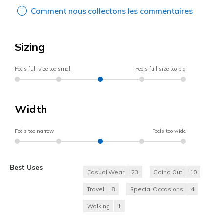
Comment nous collectons les commentaires
Sizing
Feels full size too small
Feels full size too big
Width
Feels too narrow
Feels too wide
Best Uses
Casual Wear
23
Going Out
10
Travel
8
Special Occasions
4
Walking
1