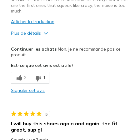
are the first ones that squeak like crazy, the noise is too
much.
Afficher la traduction
Plus de détails
Le pour
Continuer les achats
Non, je ne recommande pas ce
Breathe Well
produit
Est-ce que cet avis est utile?
Comfortable
2
1
Le contre
Loud squeaking
Signaler cet avis
Les meilleures utilisations
Casual Wear
5
I will buy this shoes again and again, the fit
Width
Feels true to width
great, sup gl
Sizing
Feels true to size
Soumis
il y a 7 mois