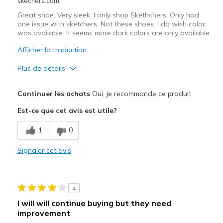
skechers.com
Great shoe. Very sleek. I only shop Skethchers. Only had
one issue with sketchers. Not these shoes. I do wish color
was available. It seems more dark colors are only available.
Afficher la traduction
Plus de détails
Le pour
Continuer les achats
Oui, je recommande ce produit
Breathe Well
Est-ce que cet avis est utile?
Comfortable
1
0
Les meilleures utilisations
Signaler cet avis
Casual Wear
Width
Feels too narrow
4
Sizing
Feels true to size
I will will continue buying but they need
View On Shoes
I'm Into Shoes
improvement