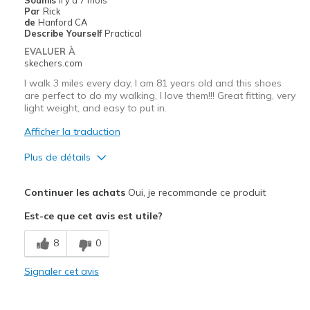
View On Shoes
I'm Into Shoes
Par
Rick
de
Hanford CA
Describe Yourself
Practical
EVALUER À
skechers.com
I walk 3 miles every day, I am 81 years old and this shoes
are perfect to do my walking, I love them!!! Great fitting, very
light weight, and easy to put in.
Afficher la traduction
Plus de détails
Le pour
Continuer les achats
Oui, je recommande ce produit
Attractive Design
Est-ce que cet avis est utile?
Breathe Well
8
0
Comfortable
Signaler cet avis
Durable
Stylish