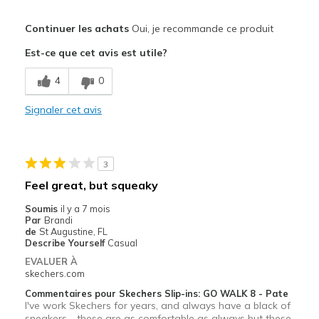
Le pour
Continuer les achats
Oui, je recommande ce produit
Attractive Design
Est-ce que cet avis est utile?
Breathe Well
4
0
Comfortable
Signaler cet avis
Durable
Stylish
3
Les meilleures utilisations
Feel great, but squeaky
Casual Wear
Soumis
il y a 7 mois
Par
Brandi
Width
Feels true to width
de
St Augustine, FL
Describe Yourself
Casual
Sizing
Feels true to size
EVALUER À
View On Shoes
I'm Really Into Shoes
skechers.com
Commentaires pour Skechers Slip-ins: GO WALK 8 - Pate
I've work Skechers for years, and always have a black of
sneakers - these are as comfortable as always but these