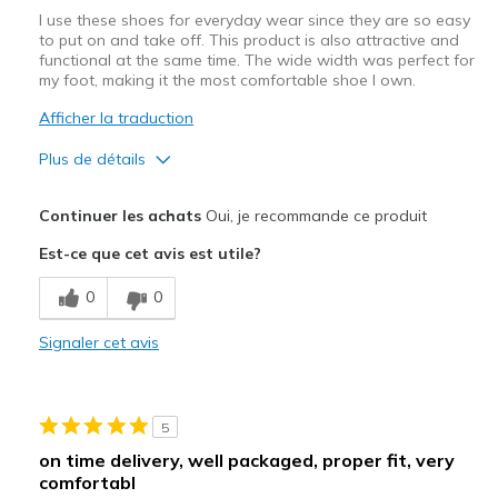
I use these shoes for everyday wear since they are so easy
to put on and take off. This product is also attractive and
functional at the same time. The wide width was perfect for
my foot, making it the most comfortable shoe I own.
Afficher la traduction
Plus de détails
Le pour
Continuer les achats
Oui, je recommande ce produit
Attractive Design
Est-ce que cet avis est utile?
Comfortable
0
0
Les meilleures utilisations
Signaler cet avis
Casual Wear
Going Out
5
Width
Feels true to width
on time delivery, well packaged, proper fit, very
Sizing
Feels true to size
comfortabl