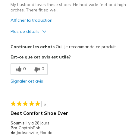
My husband loves these shoes. He had wide feet and high
arches. There fit so well.
Afficher la traduction
Plus de détails
Le pour
Continuer les achats
Oui, je recommande ce produit
Breathe Well
Est-ce que cet avis est utile?
Comfortable
0
0
Durable
Signaler cet avis
Les meilleures utilisations
Casual Wear
5
Width
Feels true to width
Best Comfort Shoe Ever
Sizing
Feels true to size
Soumis
il y a 28 jours
View On Shoes
Shoes are for Wearing
Par
CaptainBob
de
Jacksonville, Florida