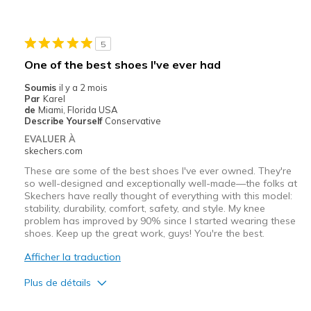
Stylish
Les meilleures utilisations
5
Casual Wear
One of the best shoes I've ever had
Width
Feels true to width
Soumis
il y a 2 mois
Par
Karel
Sizing
Feels true to size
de
Miami, Florida USA
Describe Yourself
Conservative
EVALUER À
skechers.com
These are some of the best shoes I've ever owned. They're
so well-designed and exceptionally well-made—the folks at
Skechers have really thought of everything with this model:
stability, durability, comfort, safety, and style. My knee
problem has improved by 90% since I started wearing these
shoes. Keep up the great work, guys! You're the best.
Afficher la traduction
Plus de détails
Le pour