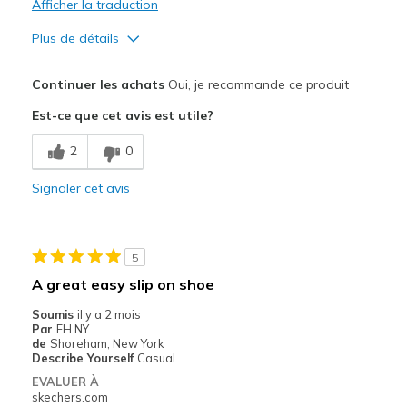
Afficher la traduction
Sizing
Feels true to size
Plus de détails
View On Shoes
I'm Really Into Shoes
Le pour
Continuer les achats
Oui, je recommande ce produit
Attractive Design
Est-ce que cet avis est utile?
Breathe Well
2
0
Comfortable
Signaler cet avis
Les meilleures utilisations
Casual Wear
5
Going Out
A great easy slip on shoe
Width
Feels true to width
Soumis
il y a 2 mois
Par
FH NY
Sizing
Feels true to size
de
Shoreham, New York
Describe Yourself
Casual
EVALUER À
skechers.com