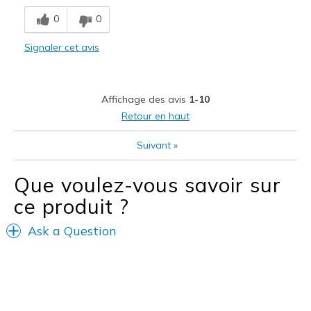
Comfortable
0
0
Les meilleures utilisations
Signaler cet avis
Casual Wear
Going Out
Affichage des avis
1-10
Width
Feels true to width
Retour en haut
Sizing
Feels full size too big
Suivant
»
View On Shoes
Shoes are for Wearing
Que voulez-vous savoir sur
ce produit ?
Ask a Question