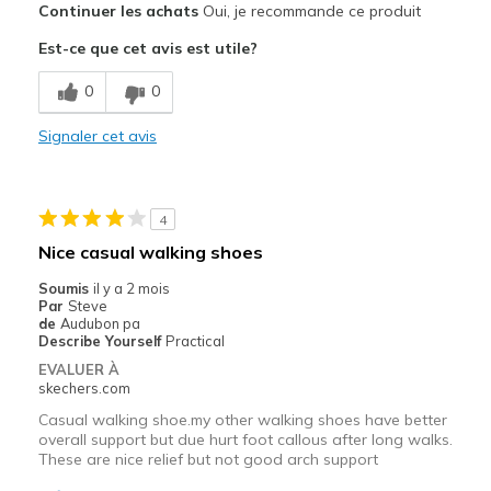
Continuer les achats
Oui, je recommande ce produit
Attractive Design
Est-ce que cet avis est utile?
Breathe Well
0
0
Comfortable
Signaler cet avis
Durable
Stylish
4
Le contre
Nice casual walking shoes
Nothing Cons
Soumis
il y a 2 mois
Par
Steve
Les meilleures utilisations
de
Audubon pa
Describe Yourself
Practical
Casual Wear
EVALUER À
skechers.com
Everyday use
Casual walking shoe.my other walking shoes have better
Going Out
overall support but due hurt foot callous after long walks.
These are nice relief but not good arch support
Width
Feels true to width