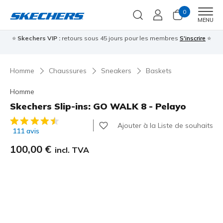
0
Men
MENU
⭐
Skechers VIP :
retours sous 45 jours pour les membres
S'inscrire
⭐

Homme
Chaussures
Sneakers
Baskets
Homme
Skechers Slip-ins: GO WALK 8 - Pelayo
Évaluation client 4,1 sur 5
Ajouter à la Liste de souhaits
111 avis
100,00 €
incl. TVA