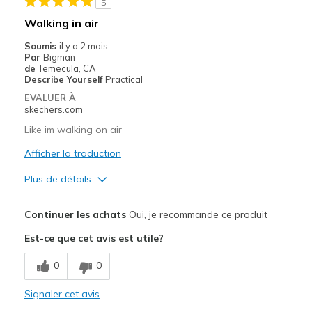
5
Sizing
Feels true to size
Walking in air
View On Shoes
Shoes are for Wearing
Soumis
il y a 2 mois
Par
Bigman
de
Temecula, CA
Describe Yourself
Practical
EVALUER À
skechers.com
Like im walking on air
Afficher la traduction
Plus de détails
Le pour
Continuer les achats
Oui, je recommande ce produit
Attractive Design
Est-ce que cet avis est utile?
Comfortable
0
0
Stylish
Signaler cet avis
Les meilleures utilisations