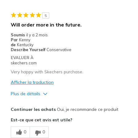
Casual Wear
5
Travel
Will order more in the future.
Width
Feels true to width
Soumis
il y a 2 mois
Par
Kenny
Sizing
Feels true to size
de
Kentucky
View On Shoes
Shoes are for Wearing
Describe Yourself
Conservative
EVALUER À
skechers.com
Very happy with Skechers purchase.
Afficher la traduction
Plus de détails
Le pour
Continuer les achats
Oui, je recommande ce produit
Comfortable
Est-ce que cet avis est utile?
Les meilleures utilisations
0
0
Casual Wear