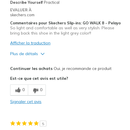
Describe Yourself
Practical
EVALUER À
skechers.com
Commentaires pour Skechers Slip-ins: GO WALK 8 - Pelayo
So light and comfortable as well as very stylish. Please
bring back this shoe in the light grey color!!
Afficher la traduction
Plus de détails
Le pour
Continuer les achats
Oui, je recommande ce produit
Attractive Design
Est-ce que cet avis est utile?
Breathe Well
0
0
Comfortable
Signaler cet avis
Stylish
Les meilleures utilisations
5
Casual Wear