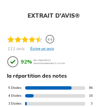
EXTRAIT D'AVIS®
4.6
111 avis
Écrire un avis
92%
des répondants
recommanderaient à un ami
la répartition des notes
5 Etoiles
86
4 Etoiles
16
3 Etoiles
3