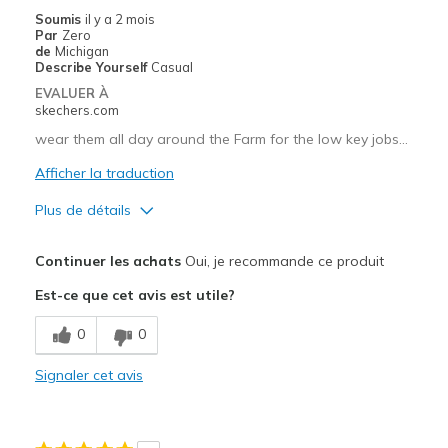
View On Shoes
Shoes are for Wearing
Soumis
il y a 2 mois
Par
Zero
de
Michigan
Describe Yourself
Casual
EVALUER À
skechers.com
wear them all day around the Farm for the low key jobs...
Afficher la traduction
Plus de détails
Le pour
Continuer les achats
Oui, je recommande ce produit
Breathe Well
Est-ce que cet avis est utile?
Comfortable
0
0
Les meilleures utilisations
Signaler cet avis
Casual Wear
Width
Feels true to width