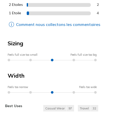
2 Etoiles
2
1 Etoile
4
Comment nous collectons les commentaires
Sizing
Feels full size too small
Feels full size too big
Width
Feels too narrow
Feels too wide
Best Uses
Casual Wear
97
Travel
32