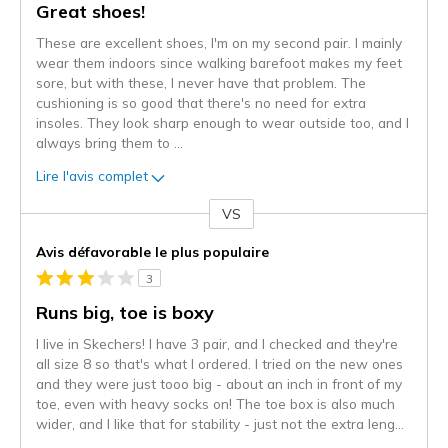
Great shoes!
These are excellent shoes, I'm on my second pair. I mainly
wear them indoors since walking barefoot makes my feet
sore, but with these, I never have that problem. The
cushioning is so good that there's no need for extra
insoles. They look sharp enough to wear outside too, and I
always bring them to
...
Lire l'avis complet
VS
Coup
de
Avis défavorable le plus populaire
projecteur
3
sur
les
Runs big, toe is boxy
critiques
I live in Skechers! I have 3 pair, and I checked and they're
all size 8 so that's what I ordered. I tried on the new ones
and they were just tooo big - about an inch in front of my
toe, even with heavy socks on! The toe box is also much
wider, and I like that for stability - just not the extra leng
...