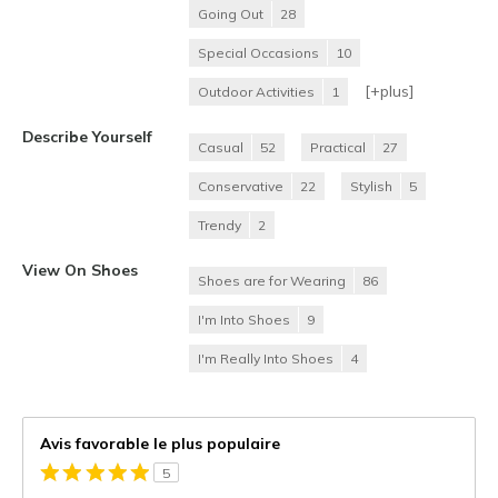
Going Out
28
Special Occasions
10
[+
plus
]
Outdoor Activities
1
Describe Yourself
Casual
52
Practical
27
Conservative
22
Stylish
5
Trendy
2
View On Shoes
Shoes are for Wearing
86
I'm Into Shoes
9
I'm Really Into Shoes
4
Avis favorable le plus populaire
5