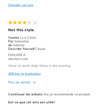
Signaler cet avis
Width
Feels true to width
Sizing
Feels true to size
View On Shoes
Shoes are for Wearing
4
Not this style.
Soumis
il y a 2 mois
Par
Sebastian
de
Subway
Describe Yourself
Casual
EVALUER À
skechers.com
Wear to work daily. Wear in the evening.
Afficher la traduction
Plus de détails
Le pour
Continuer les achats
Oui, je recommande ce produit
Attractive Design
Est-ce que cet avis est utile?