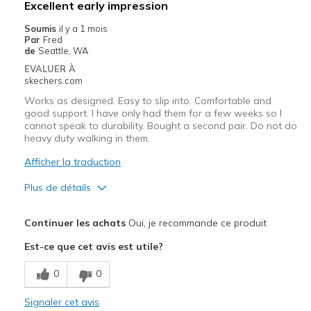
Excellent early impression
Travel
Soumis
il y a 1 mois
Par
Fred
Width
Feels true to width
de
Seattle, WA
Sizing
Feels true to size
EVALUER À
skechers.com
View On Shoes
Shoes are for Wearing
Works as designed. Easy to slip into. Comfortable and
good support. I have only had them for a few weeks so I
cannot speak to durability. Bought a second pair. Do not do
heavy duty walking in them.
Afficher la traduction
Plus de détails
Le pour
Continuer les achats
Oui, je recommande ce produit
Attractive Design
Est-ce que cet avis est utile?
Breathe Well
0
0
Comfortable
Signaler cet avis