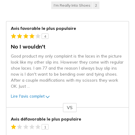
I'm Really Into Shoes
2
Avis favorable le plus populaire
4
No I wouldn't
Good product my only complaint is the laces in the picture
look like my other slip ins. However they come with regular
shoe laces. I am 77 and the reason I always buy slip ins
now is I don't want to be bending over and tying shoes.
After a couple modifications with my scissors they work
OK. Just
...
Lire l'avis complet
VS
Coup
de
Avis défavorable le plus populaire
projecteur
1
sur