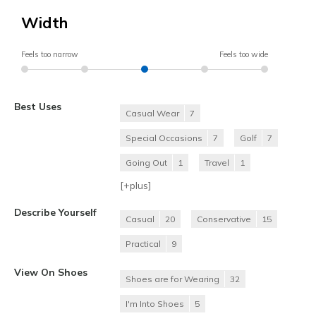
Width
Feels too narrow
Feels too wide
Best Uses
Casual Wear
7
Special Occasions
7
Golf
7
Going Out
1
Travel
1
[+
plus
]
Describe Yourself
Casual
20
Conservative
15
Practical
9
View On Shoes
Shoes are for Wearing
32
I'm Into Shoes
5