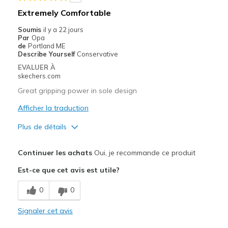
Extremely Comfortable
Soumis
il y a 22 jours
Par
Opa
de
Portland ME
Describe Yourself
Conservative
EVALUER À
skechers.com
Great gripping power in sole design
Afficher la traduction
Plus de détails
Le pour
Continuer les achats
Oui, je recommande ce produit
Attractive Design
Est-ce que cet avis est utile?
Breathe Well
0
0
Comfortable
Signaler cet avis
Durable