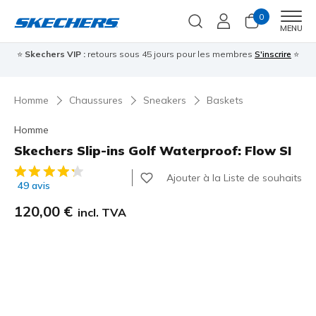
0
Men
MENU
⭐
Skechers VIP :
retours sous 45 jours pour les membres
S'inscrire
⭐

Homme
Chaussures
Sneakers
Baskets
Homme
Skechers Slip-ins Golf Waterproof: Flow SI
Évaluation client 3,3 sur 5
Ajouter à la Liste de souhaits
49 avis
120,00 €
incl. TVA