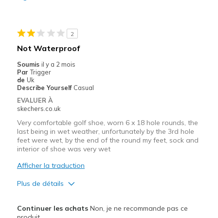
Les meilleures utilisations
For golf.
2
Not Waterproof
Width
Feels too wide
Sizing
Feels true to size
Soumis
il y a 2 mois
Par
Trigger
View On Shoes
Shoes are for Wearing
de
Uk
Describe Yourself
Casual
EVALUER À
skechers.co.uk
Very comfortable golf shoe, worn 6 x 18 hole rounds, the
last being in wet weather, unfortunately by the 3rd hole
feet were wet, by the end of the round my feet, sock and
interior of shoe was very wet
Afficher la traduction
Plus de détails
Le pour
Continuer les achats
Non, je ne recommande pas ce
Comfortable
produit