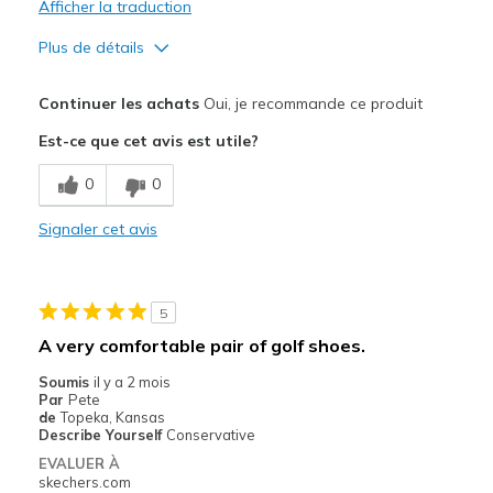
Afficher la traduction
Plus de détails
Le pour
Continuer les achats
Oui, je recommande ce produit
Attractive Design
Est-ce que cet avis est utile?
Comfortable
0
0
Durable
Signaler cet avis
Stylish
Width
Feels true to width
5
Sizing
Feels true to size
A very comfortable pair of golf shoes.
Soumis
il y a 2 mois
Par
Pete
de
Topeka, Kansas
Describe Yourself
Conservative
EVALUER À
skechers.com