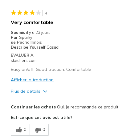
Stylish
4
Width
Feels true to width
Very comfortable
Sizing
Feels true to size
Soumis
il y a 23 jours
View On Shoes
Shoes are for Wearing
Par
Sparky
de
Peoria Illinois
Describe Yourself
Casual
EVALUER À
skechers.com
Easy on/off. Good traction. Comfortable
Afficher la traduction
Plus de détails
Le pour
Continuer les achats
Oui, je recommande ce produit
Attractive Design
Est-ce que cet avis est utile?
Comfortable
0
0
Good footing.