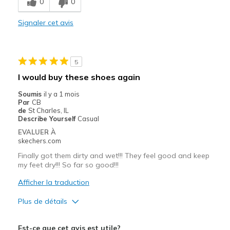
0
0
Width
Feels true to width
Signaler cet avis
Sizing
Feels true to size
View On Shoes
Shoes are for Wearing
5
I would buy these shoes again
Soumis
il y a 1 mois
Par
CB
de
St Charles, IL
Describe Yourself
Casual
EVALUER À
skechers.com
Finally got them dirty and wet!!! They feel good and keep
my feet dry!!! So far so good!!!
Afficher la traduction
Plus de détails
Le pour
Est-ce que cet avis est utile?