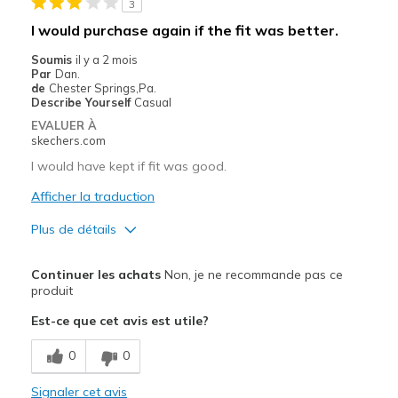
3
I would purchase again if the fit was better.
Soumis
il y a 2 mois
Par
Dan.
de
Chester Springs,Pa.
Describe Yourself
Casual
EVALUER À
skechers.com
I would have kept if fit was good.
Afficher la traduction
Plus de détails
Le pour
Continuer les achats
Non, je ne recommande pas ce
Comfortable
produit
Est-ce que cet avis est utile?
Le contre
Not enough padding. Could feel soft spikes.
0
0
Poor Cushioning
Signaler cet avis