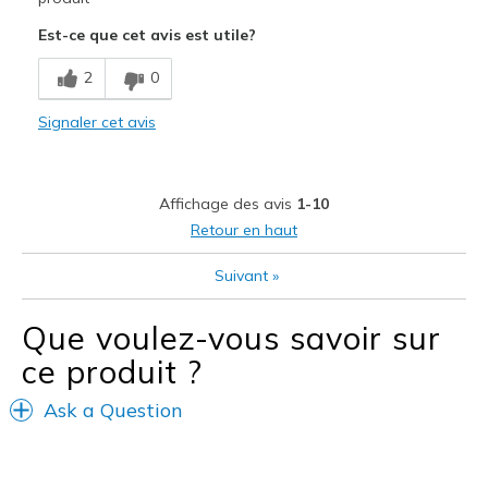
Est-ce que cet avis est utile?
Le contre
Not waterproof
2
0
Les meilleures utilisations
Signaler cet avis
Golf
Width
Feels true to width
Affichage des avis
1-10
Sizing
Feels true to size
Retour en haut
View On Shoes
Shoes are for Wearing
Suivant
»
Que voulez-vous savoir sur
ce produit ?
Ask a Question