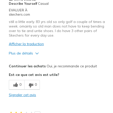
Describe Yourself
Casual
EVALUER À
skechers.com
still a little early. 83 yrs old so only golf a couple of times a
week. omainly so old man does not have to keep bending
over to tie and untie shoes. I do have 3 other pairs of
Skechers for every day use.
Afficher la traduction
Plus de détails
Le pour
Continuer les achats
Oui, je recommande ce produit
Comfortable
Est-ce que cet avis est utile?
Les meilleures utilisations
0
0
Special Occasions
Signaler cet avis
Width
Feels true to width
Sizing
Feels true to size
View On Shoes
Shoes are for Wearing