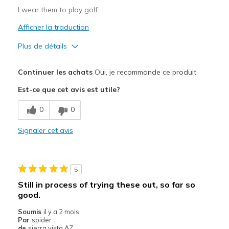
I wear them to play golf
Afficher la traduction
Plus de détails
Le pour
Continuer les achats
Oui, je recommande ce produit
Attractive Design
Est-ce que cet avis est utile?
Comfortable
0
0
Stylish
Signaler cet avis
Le contre
No cons
5
Width
Feels true to width
Still in process of trying these out, so far so
Sizing
Feels true to size
good.
View On Shoes
Shoes are for Wearing
Soumis
il y a 2 mois
Par
spider
de
sierra vista AZ