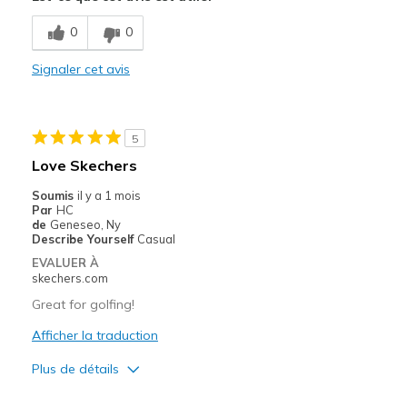
Attractive Design
0
0
Comfortable
Signaler cet avis
Le contre
No cons so far
5
Les meilleures utilisations
Love Skechers
Wear for golf
Soumis
il y a 1 mois
Par
HC
Width
Feels true to width
de
Geneseo, Ny
Sizing
Feels full size too small
Describe Yourself
Casual
View On Shoes
Shoes are for Wearing
EVALUER À
skechers.com
Great for golfing!
Afficher la traduction
Plus de détails
Le pour