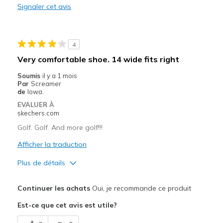
Signaler cet avis
Width
Feels true to width
Sizing
Feels true to size
View On Shoes
Shoes are for Wearing
4
Very comfortable shoe. 14 wide fits right
Soumis
il y a 1 mois
Par
Screamer
de
Iowa.
EVALUER À
skechers.com
Golf. Golf. And more golf!!!
Afficher la traduction
Plus de détails
Le pour
Continuer les achats
Oui, je recommande ce produit
Attractive Design
Est-ce que cet avis est utile?
Stylish