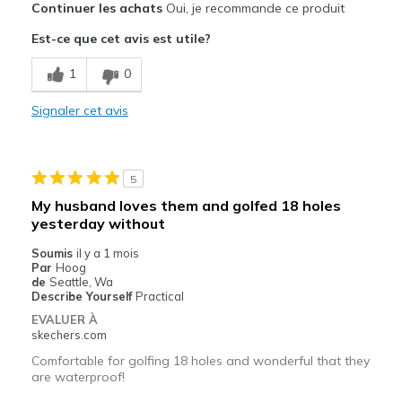
Continuer les achats
Oui, je recommande ce produit
Attractive Design
Est-ce que cet avis est utile?
Comfortable
1
0
Durable
Signaler cet avis
Stylish
Les meilleures utilisations
5
Special Occasions
My husband loves them and golfed 18 holes
yesterday without
Width
Feels true to width
Sizing
Feels true to size
Soumis
il y a 1 mois
Par
Hoog
View On Shoes
Shoes are for Wearing
de
Seattle, Wa
Describe Yourself
Practical
EVALUER À
skechers.com
Comfortable for golfing 18 holes and wonderful that they
are waterproof!