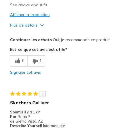
See above about fit.
Afficher la traduction
Plus de détails
Le pour
Continuer les achats
Oui, je recommande ce produit
Comfortable
Est-ce que cet avis est utile?
Durable
0
1
Width
Feels true to width
Signaler cet avis
Sizing
Feels true to size
View On Shoes
Shoes are for Wearing
5
Skechers Gulliver
Soumis
il y a 1 an
Par
Brian P
de
Sierra Vista, AZ
Describe Yourself
Intermediate