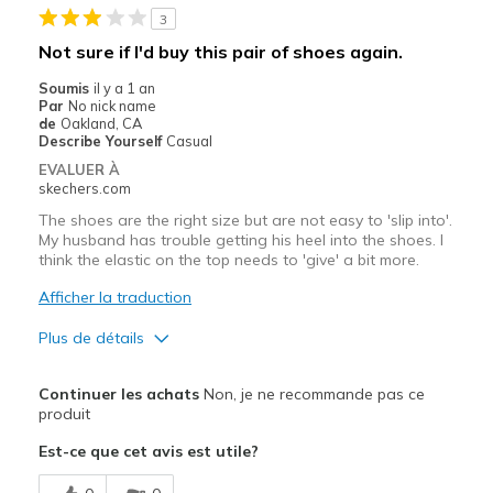
3
Casual Wear
Not sure if I'd buy this pair of shoes again.
Travel
Soumis
il y a 1 an
Par
No nick name
Width
Feels true to width
de
Oakland, CA
Describe Yourself
Casual
Sizing
Feels true to size
EVALUER À
View On Shoes
I'm Into Shoes
skechers.com
The shoes are the right size but are not easy to 'slip into'.
My husband has trouble getting his heel into the shoes. I
think the elastic on the top needs to 'give' a bit more.
Afficher la traduction
Plus de détails
Le pour
Continuer les achats
Non, je ne recommande pas ce
Attractive Design
produit
Est-ce que cet avis est utile?
Stylish