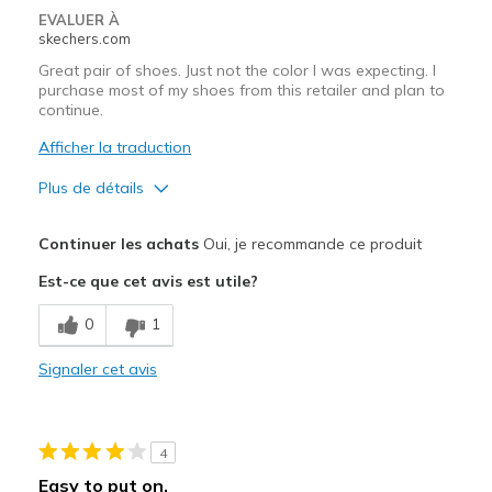
EVALUER À
skechers.com
Great pair of shoes. Just not the color I was expecting. I
purchase most of my shoes from this retailer and plan to
continue.
Afficher la traduction
Plus de détails
Le pour
Continuer les achats
Oui, je recommande ce produit
Comfortable
Est-ce que cet avis est utile?
Easy On and Off
0
1
Les meilleures utilisations
Signaler cet avis
Casual Wear
Was this a gift?
No
4
Easy to put on.