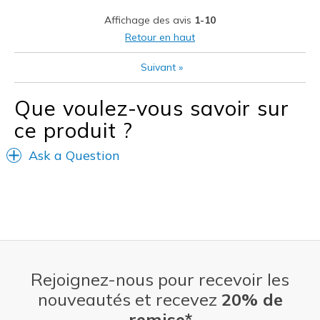
Travel
Affichage des avis
1-10
Width
Feels too narrow
Retour en haut
View On Shoes
Shoes are for Wearing
Suivant
»
Que voulez-vous savoir sur
ce produit ?
Ask a Question
Rejoignez-nous pour recevoir les
nouveautés et recevez
20% de
remise*