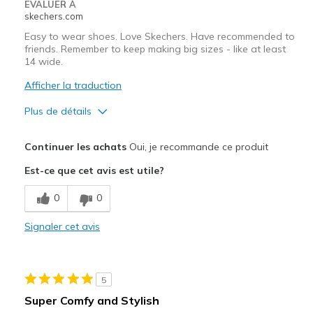
EVALUER À
skechers.com
Easy to wear shoes. Love Skechers. Have recommended to
friends. Remember to keep making big sizes - like at least
14 wide.
Afficher la traduction
Plus de détails
Le pour
Continuer les achats
Oui, je recommande ce produit
Attractive Design
Est-ce que cet avis est utile?
Breathe Well
0
0
Comfortable
Signaler cet avis
Durable
Stylish
5
Les meilleures utilisations
Super Comfy and Stylish