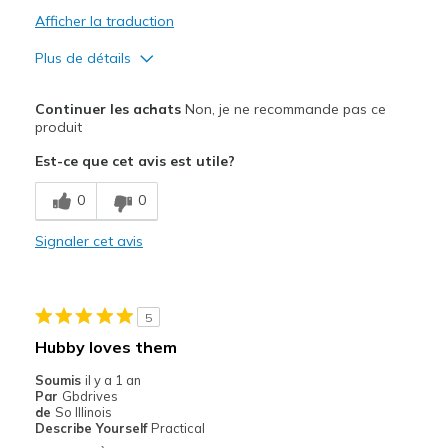
Afficher la traduction
Plus de détails
Le pour
Continuer les achats
Non, je ne recommande pas ce
Attractive Design
produit
Est-ce que cet avis est utile?
Comfortable
0
0
Le contre
Desing of sole
Signaler cet avis
Width
Feels true to width
Sizing
Feels true to size
5
View On Shoes
Shoes are for Wearing
Hubby loves them
Soumis
il y a 1 an
Par
Gbdrives
de
So Illinois
Describe Yourself
Practical