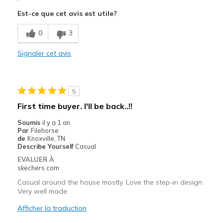
Est-ce que cet avis est utile?
Easy On and Off
0
3
Lightweight
Signaler cet avis
Le contre
Difficult On and Off
Uncomfortable
5
First time buyer. I'll be back..!!
Les meilleures utilisations
Soumis
il y a 1 an
Casual Wear
Par
Filehorse
de
Knoxville, TN
Was this a gift?
No
Describe Yourself
Casual
EVALUER À
skechers.com
Casual around the house mostly. Love the step-in design.
Very well made.
Afficher la traduction