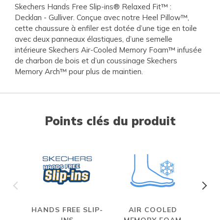
Skechers Hands Free Slip-ins® Relaxed Fit™ :
Decklan - Gulliver. Conçue avec notre Heel Pillow™,
cette chaussure à enfiler est dotée d’une tige en toile
avec deux panneaux élastiques, d’une semelle
intérieure Skechers Air-Cooled Memory Foam™ infusée
de charbon de bois et d’un coussinage Skechers
Memory Arch™ pour plus de maintien.
Points clés du produit
HANDS FREE SLIP-
AIR COOLED
R
INS
MEMORY FOAM