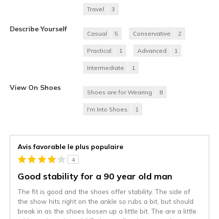
Travel
3
Describe Yourself
Casual
5
Conservative
2
Practical
1
Advanced
1
Intermediate
1
View On Shoes
Shoes are for Wearing
8
I'm Into Shoes
1
Avis favorable le plus populaire
4
Good stability for a 90 year old man
The fit is good and the shoes offer stability. The side of
the show hits right on the ankle so rubs a bit, but should
break in as the shoes loosen up a little bit. The are a little