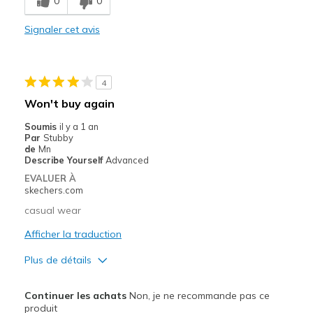
0
0
Le contre
Need Break In
Signaler cet avis
Les meilleures utilisations
Casual Wear
4
Won't buy again
Width
Feels too narrow
Sizing
Feels true to size
Soumis
il y a 1 an
Par
Stubby
View On Shoes
Shoes are for Wearing
de
Mn
Describe Yourself
Advanced
EVALUER À
skechers.com
casual wear
Afficher la traduction
Plus de détails
Le pour
Continuer les achats
Non, je ne recommande pas ce
Comfortable
produit