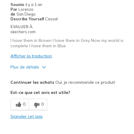
Casual Wear
Soumis
il y a 1 an
Par
Lorenzo
Going Out
de
San Diego
Describe Yourself
Casual
Travel
EVALUER À
skechers.com
Width
Feels true to width
I have them in Brown I have them in Grey Now my world is
Sizing
Feels true to size
complete I have them in Blue
View On Shoes
Shoes are for Wearing
Afficher la traduction
Plus de détails
Le pour
Continuer les achats
Oui, je recommande ce produit
Attractive Design
Est-ce que cet avis est utile?
Comfortable
0
0
Durable
Signaler cet avis
Stylish
Les meilleures utilisations