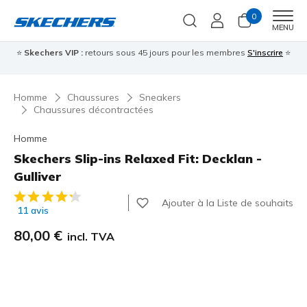
0
Men
MENU
⭐
Skechers VIP :
retours sous 45 jours pour les membres
S'inscrire
⭐

Homme
Chaussures
Sneakers
Chaussures décontractées
Homme
Skechers Slip-ins Relaxed Fit: Decklan -
Gulliver
Évaluation client 3,8 sur 5
Ajouter à la Liste de souhaits
11 avis
80,00 €
incl. TVA