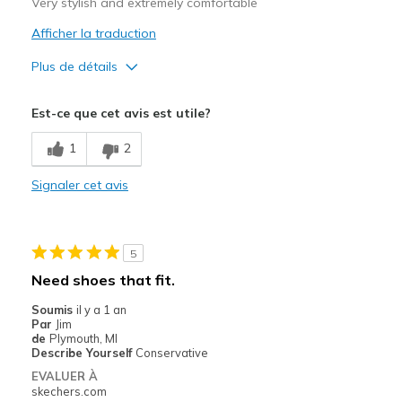
Very stylish and extremely comfortable
Afficher la traduction
Plus de détails
Le pour
Est-ce que cet avis est utile?
Attractive Design
1
2
Breathe Well
Signaler cet avis
Comfortable
Durable
5
Stylish
Need shoes that fit.
Les meilleures utilisations
Soumis
il y a 1 an
Par
Jim
Casual Wear
de
Plymouth, MI
Describe Yourself
Conservative
Sizing
Feels true to size
EVALUER À
View On Shoes
Shoes are for Wearing
skechers.com