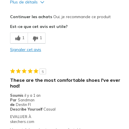
Plus de détails
Le pour
Continuer les achats
Oui, je recommande ce produit
Attractive Design
Est-ce que cet avis est utile?
Comfortable
1
1
Les meilleures utilisations
Signaler cet avis
Casual Wear
Width
Feels true to width
5
Sizing
Feels true to size
These are the most comfortable shoes I've ever
View On Shoes
Shoes are for Wearing
had!
Soumis
il y a 1 an
Par
Sandman
de
Destin Fl
Describe Yourself
Casual
EVALUER À
skechers.com