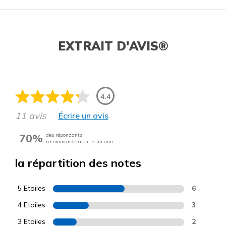
EXTRAIT D'AVIS®
4.4
11 avis
Écrire un avis
70%
des répondants
recommanderaient à un ami
la répartition des notes
5 Etoiles
6
4 Etoiles
3
3 Etoiles
2