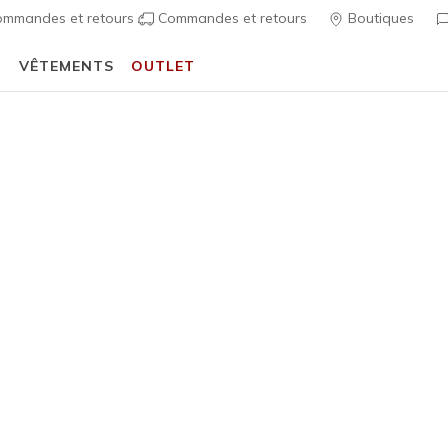
mmandes et retours
Commandes et retours
Boutiques
T
VÊTEMENTS
OUTLET
⭐
Skechers VIP :
retours sous 45 jours pour les membres
S'inscrire
⭐
écontractées
Homme
UNO - Tai
5
Évaluation clien
80,00 €
i
Couleur
Olive
(