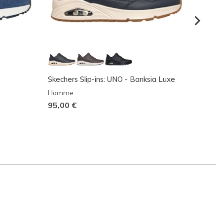
Skechers Slip-ins: UNO - Banksia Luxe
Uno -
Homme
Homm
95,00 €
Prix r
95,00