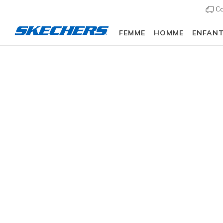
Co
FEMME
HOMME
ENFAN
Homme
Chaussures
Sneakers
Chaussures d