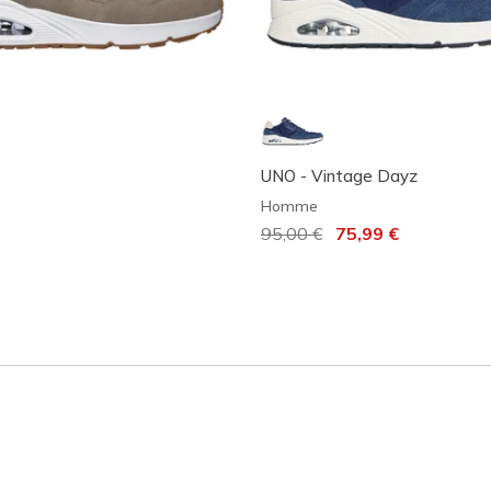
UNO - Vintage Dayz
Homme
Prix réduit de
95,00 €
à
75,99 €