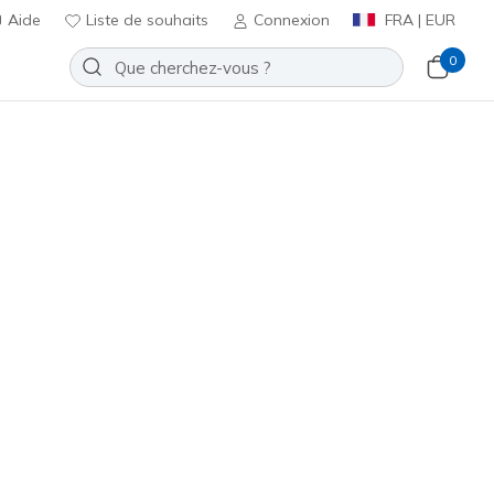
Aide
Liste de souhaits
Connexion
FRA | EUR
0
lored Air
Ajouter à la Liste de souhaits
7 avis
t 4,4 sur 5
ncl. TVA
#
183007
OLV
)