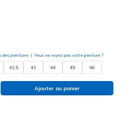
né
u des pointures
Vous ne voyez pas votre pointure ?
42.5
43
44
45
46
Ajouter au panier