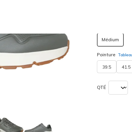
sélection
Largeur
Médium
Pointure
Tablea
39.5
41.5
QTÉ