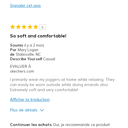
Signaler cet avis
Les meilleures utilisations
Casual Wear
5
Travel
So soft and comfortable!
Width
Feels true to width
Soumis
il y a 2 mois
Par
Mary Logan
Sizing
Feels half size too small
de
Statesville, NC
View On Shoes
I'm Really Into Shoes
Describe Yourself
Casual
EVALUER À
skechers.com
I primarily wear my joggers at home while relaxing. They
can easily be worn outside while doing errands also.
Extremely soft and very comfortable!
Afficher la traduction
Plus de détails
Le pour
Continuer les achats
Oui, je recommande ce produit