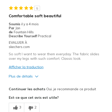
Width
Feels true to width
5
Sizing
Feels true to size
Comfortable soft beautiful
Soumis
il y a 4 mois
Par
Jan
de
Fountain Hills
Describe Yourself
Practical
EVALUER À
skechers.com
So soft I want to wear them everyday. The fabric slides
over my legs with such comfort. Classic look.
Afficher la traduction
Plus de détails
Le pour
Continuer les achats
Oui, je recommande ce produit
Attractive Design
Est-ce que cet avis est utile?
Breathe Well
3
2
Comfortable