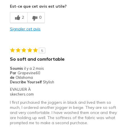
Attractive Design
Est-ce que cet avis est utile?
Breathe Well
2
0
Comfortable
Signaler cet avis
Durable
Stylish
5
Les meilleures utilisations
So soft and comfortable
Casual Wear
Soumis
il y a 2 mois
Par
Grapevine60
Travel
de
Oklahoma
Describe Yourself
Stylish
Sizing
Feels true to size
EVALUER À
skechers.com
I first purchased the joggers in black and lived them so
much, I ordered another jogger in beige. They are so soft
and very comfortable. I have washed them once and they
are holding up well. The softness of the fabric was what
prompted me to make a second purchase.