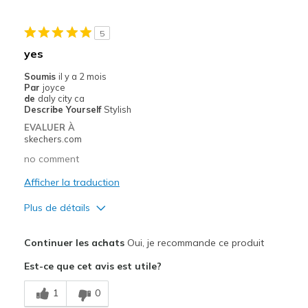
Width
Feels too wide
Sizing
Feels full size too big
5
View On Shoes
Shoes are for Wearing
yes
Soumis
il y a 2 mois
Par
joyce
de
daly city ca
Describe Yourself
Stylish
EVALUER À
skechers.com
no comment
Afficher la traduction
Plus de détails
Le pour
Continuer les achats
Oui, je recommande ce produit
Attractive Design
Est-ce que cet avis est utile?
Breathe Well
1
0
Comfortable