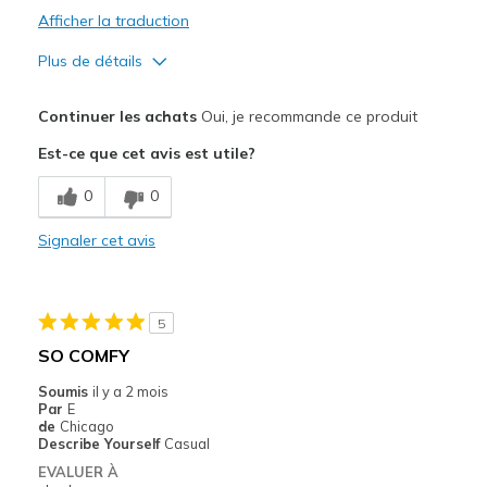
Afficher la traduction
Plus de détails
Le pour
Continuer les achats
Oui, je recommande ce produit
Attractive Design
Est-ce que cet avis est utile?
Comfortable
0
0
Stylish
Signaler cet avis
Les meilleures utilisations
Casual Wear
5
Travel
SO COMFY
Sizing
Feels true to size
Soumis
il y a 2 mois
Par
E
de
Chicago
Describe Yourself
Casual
EVALUER À