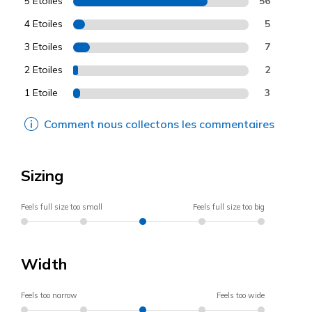
5 Etoiles
56
4 Etoiles
5
3 Etoiles
7
2 Etoiles
2
1 Etoile
3
Comment nous collectons les commentaires
Sizing
Feels full size too small
Feels full size too big
Width
Feels too narrow
Feels too wide