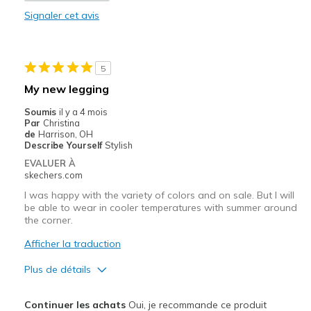
Signaler cet avis
Durable
Stylish
5
Les meilleures utilisations
My new legging
Casual Wear
Soumis
il y a 4 mois
Par
Christina
Sizing
Feels true to size
de
Harrison, OH
Describe Yourself
Stylish
EVALUER À
skechers.com
I was happy with the variety of colors and on sale. But I will
be able to wear in cooler temperatures with summer around
the corner.
Afficher la traduction
Plus de détails
Le pour
Continuer les achats
Oui, je recommande ce produit