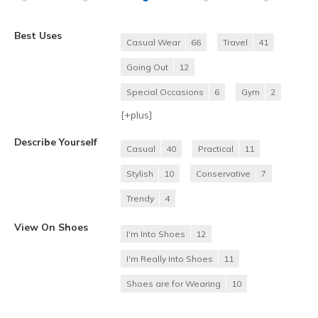
Best Uses
Casual Wear
66
Travel
41
Going Out
12
Special Occasions
6
Gym
2
[+
plus
]
Describe Yourself
Casual
40
Practical
11
Stylish
10
Conservative
7
Trendy
4
View On Shoes
I'm Into Shoes
12
I'm Really Into Shoes
11
Shoes are for Wearing
10