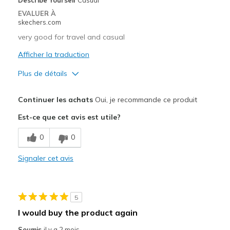
EVALUER À
skechers.com
very good for travel and casual
Afficher la traduction
Plus de détails
Le pour
Continuer les achats
Oui, je recommande ce produit
Comfortable
Est-ce que cet avis est utile?
Stylish
0
0
View On Shoes
I'm Really Into Shoes
Signaler cet avis
5
I would buy the product again
Soumis
il y a 2 mois