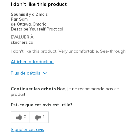
Les meilleures utilisations
I don't like this product
Casual Wear
Soumis
il y a 2 mois
Par
Sam
Going Out
de
Ottawa, Ontario
Describe Yourself
Practical
Travel
EVALUER À
skechers.ca
Width
Feels true to width
I don't like this product. Very uncomfortable. See-through.
Sizing
Feels true to size
Afficher la traduction
View On Shoes
Shoes are for Wearing
Plus de détails
Le contre
Continuer les achats
Non, je ne recommande pas ce
Poor Cushioning
produit
Est-ce que cet avis est utile?
Poor Quality
0
1
see-through
uncomfortable
Signaler cet avis