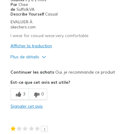
Par
Chee
de
Suffolk,VA
Describe Yourself
Casual
EVALUER À
skechers.com
I wear for casual wear,very comfortable
Afficher la traduction
Plus de détails
Le pour
Continuer les achats
Oui, je recommande ce produit
Attractive Design
Est-ce que cet avis est utile?
Breathe Well
3
0
Comfortable
Signaler cet avis
Durable
Stylish
1