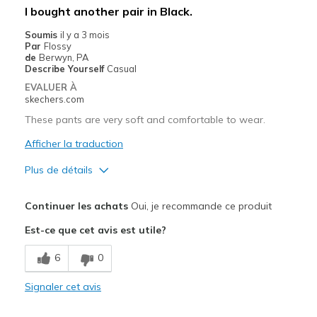
Les meilleures utilisations
I bought another pair in Black.
Casual Wear
Soumis
il y a 3 mois
Par
Flossy
Width
Feels true to width
de
Berwyn, PA
Describe Yourself
Casual
Sizing
Feels true to size
EVALUER À
skechers.com
These pants are very soft and comfortable to wear.
Afficher la traduction
Plus de détails
Le pour
Continuer les achats
Oui, je recommande ce produit
Breathe Well
Est-ce que cet avis est utile?
Comfortable
6
0
Les meilleures utilisations
Signaler cet avis
Casual Wear