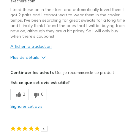
skechers.com
I tried these on in the store and automatically loved them. I
got 2 pairs and I cannot wait to wear them in the cooler
temps. I've been searching for great sweats for a long time
and I finally think I found the ones that I will be buying from
now on, although they are a bit pricey. So I will only buy
when there's coupons!
Afficher la traduction
Plus de détails
Le pour
Continuer les achats
Oui, je recommande ce produit
Breathe Well
Est-ce que cet avis est utile?
Comfortable
2
0
Stylish
Signaler cet avis
Le contre
Expensive
5