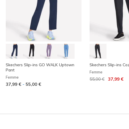
Skechers Slip-ins GO WALK Uptown
Skechers Slip-ins Co
Pant
Femme
Femme
Prix réduit de
à
55,00 €
37,99 €
-
37,99 €
55,00 €