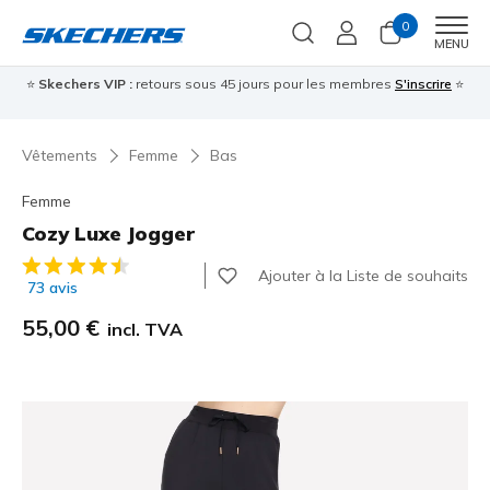
0
Men
MENU
⭐
Skechers VIP :
retours sous 45 jours pour les membres
S'inscrire
⭐

Vêtements
Femme
Bas
Femme
Cozy Luxe Jogger
Évaluation client 4,5 sur 5
Ajouter à la Liste de souhaits
73 avis
55,00 €
incl. TVA