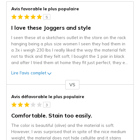
Avis favorable le plus populaire
5
I love these Joggers and style
I seen these at a sketchers outlet in the store on the rack
hanging being a plus size women I seen they had them in
a 3x i weigh 230 lbs I really liked the way the material felt
not to thick and they felt soft, I bought the 1 pair in black
and after I tried them at home they fit just perfect, they e
...
Lire l'avis complet
VS
Coup
de
Avis défavorable le plus populaire
projecteur
3
sur
les
Comfortable. Stain too easily.
critiques
The color is beautiful (olive) and the material is soft.
However, I was surprised that in spite of the nice medium
weight, the material does not hide cellulite and it stains