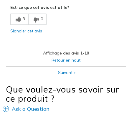
Attractive Design
Est-ce que cet avis est utile?
Comfortable
3
0
Durable
Signaler cet avis
Stylish
Le contre
Affichage des avis
1-10
Not for summer
Retour en haut
Les meilleures utilisations
Suivant
»
Casual Wear
Que voulez-vous savoir sur
Going Out
ce produit ?
Special Occasions
Ask a Question
Travel
Width
Feels true to width