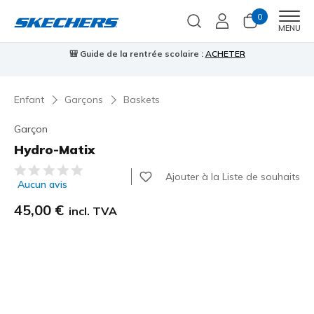
0
Men
MENU
🎒 Guide de la rentrée scolaire :
ACHETER
⭐
Enfant
Garçons
Baskets
Garçon
Hydro-Matix
Évaluation client 5 sur 5
Ajouter à la Liste de souhaits
Aucun avis
45,00 €
incl. TVA