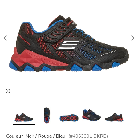
Couleur
Noir / Rouge / Bleu
(#
406330L
BKRB
)