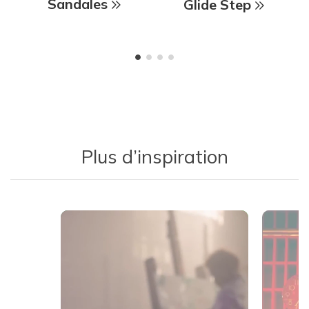
Sandales
Glide Step
Plus d’inspiration
Media Carousel
Carousel with product photos. Use the previous and next buttons 