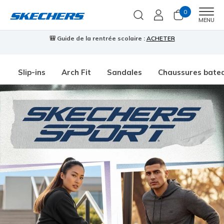
0
Men
MENU
🎒 Guide de la rentrée scolaire :
ACHETER
⭐
Slip-ins
Arch Fit
Sandales
Chaussures bate