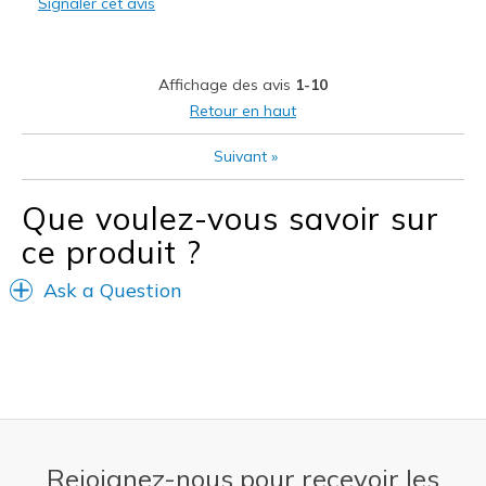
Signaler cet avis
Les meilleures utilisations
Casual Wear
Affichage des avis
1-10
Going Out
Retour en haut
Travel
Suivant
»
Width
Feels true to width
Que voulez-vous savoir sur
Sizing
Feels true to size
View On Shoes
Shoes are for Wearing
ce produit ?
Ask a Question
Rejoignez-nous pour recevoir les