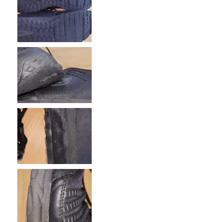
Le contre
Poor Quality
Les meilleures utilisations
Casual Wear
Travel
Width
Feels true to width
Sizing
Feels half size too big
View On Shoes
I'm Into Shoes