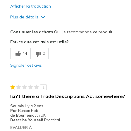
Travel
Afficher la traduction
Walking & Leisurely hiking
Plus de détails
Width
Feels true to width
Le pour
Continuer les achats
Oui, je recommande ce produit
Sizing
Feels true to size
Breathe Well
Est-ce que cet avis est utile?
Comfortable
44
0
Stylish
Signaler cet avis
Le contre
Need Break In
1
Les meilleures utilisations
Isn't there a Trade Descriptions Act somewhere?
Casual Wear
Soumis
il y a 2 ans
Par
Bunion Bob
Going Out
de
Bournemouth UK
Describe Yourself
Practical
Special Occasions
EVALUER À