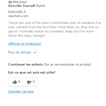
de
Maryland
Describe Yourself
Stylish
EVALUER À
skechers.com
These are one of the most comfortable pair of sneakers I've
ever owned. From the first time I tried them on, they feel so
good. I normally switch my sneakers daily, but I've worn
these five days straight.
Afficher la traduction
Plus de détails
Le pour
Continuer les achats
Oui, je recommande ce produit
Attractive Design
Est-ce que cet avis est utile?
Breathe Well
9
0
Comfortable
Signaler cet avis
Les meilleures utilisations
Casual Wear