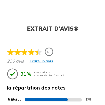
EXTRAIT D'AVIS®
4.6
236 avis
Écrire un avis
91%
des répondants
recommanderaient à un ami
la répartition des notes
5 Etoiles
178