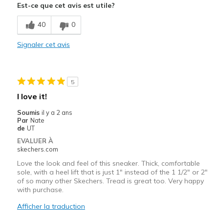
Est-ce que cet avis est utile?
Les meilleures utilisations
40
0
Casual Wear
Signaler cet avis
Width
Feels true to width
Sizing
Feels true to size
View On Shoes
Shoes are for Wearing
5
I love it!
Soumis
il y a 2 ans
Par
Nate
de
UT
EVALUER À
skechers.com
Love the look and feel of this sneaker. Thick, comfortable
sole, with a heel lift that is just 1" instead of the 1 1/2" or 2"
of so many other Skechers. Tread is great too. Very happy
with purchase.
Afficher la traduction