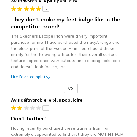
Avis favorable le plus populaire
5
They don't make my feet bulge like in the
competitor brand!
The Skechers Escape Plan were a very important
purchase for me. I have purchased the navy/orange and
the black pairs of the Escape Plan. I purchased these
mainly for the following attributes: their overall surface
texture appearance with cutouts and coloring looks cool
and doesn't look foolish; the
...
Lire l'avis complet
VS
Coup
de
Avis défavorable le plus populaire
projecteur
2
sur
les
Don't bother!
critiques
Having recently purchased these trainers from I am
extremely disappointed to find that they are NOT FIT FOR