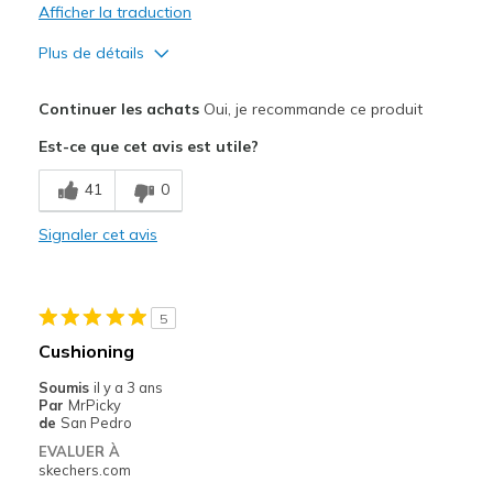
Afficher la traduction
Plus de détails
Le pour
Continuer les achats
Oui, je recommande ce produit
Attractive Design
Est-ce que cet avis est utile?
Les meilleures utilisations
41
0
Going Out
Signaler cet avis
Width
Feels true to width
Sizing
Feels true to size
View On Shoes
I'm Really Into Shoes
5
Cushioning
Soumis
il y a 3 ans
Par
MrPicky
de
San Pedro
EVALUER À
skechers.com