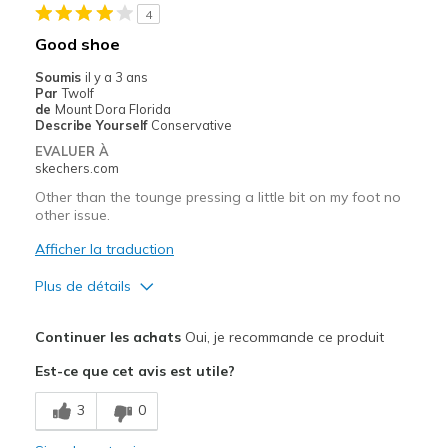
4
Width
Feels too narrow
Good shoe
Sizing
Feels true to size
Soumis
il y a 3 ans
View On Shoes
I'm Really Into Shoes
Par
Twolf
de
Mount Dora Florida
Describe Yourself
Conservative
EVALUER À
skechers.com
Other than the tounge pressing a little bit on my foot no
other issue.
Afficher la traduction
Plus de détails
Le pour
Continuer les achats
Oui, je recommande ce produit
Comfortable
Est-ce que cet avis est utile?
Le contre
3
0
Need Break In