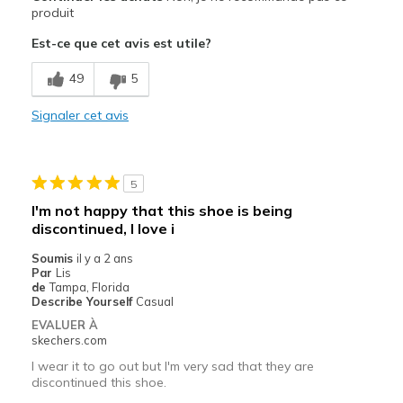
Attractive Design
produit
Est-ce que cet avis est utile?
Le contre
Poor Quality
49
5
Total Garbage.
Signaler cet avis
Wear Out Quickly
Les meilleures utilisations
5
I'm not happy that this shoe is being
Case Study Example of Bad Design
discontinued, I love i
Width
Feels true to width
Soumis
il y a 2 ans
Sizing
Feels true to size
Par
Lis
de
Tampa, Florida
View On Shoes
Shoes are for Wearing
Describe Yourself
Casual
EVALUER À
skechers.com
I wear it to go out but I'm very sad that they are
discontinued this shoe.