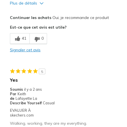
Plus de détails
Le pour
Continuer les achats
Oui, je recommande ce produit
Attractive Design
Est-ce que cet avis est utile?
Breathe Well
41
0
Comfortable
Signaler cet avis
Durable
Solid underfoot, love it just has a 1" heel.
5
Stylish
Yes
Les meilleures utilisations
Soumis
il y a 2 ans
Par
Keith
Casual Wear
de
Lafayette La
Describe Yourself
Casual
Going Out
EVALUER À
skechers.com
Special Occasions
Walking, working, they are my everything.