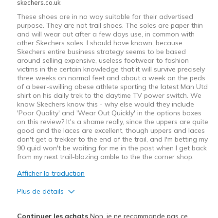
skechers.co.uk
Travel
These shoes are in no way suitable for their advertised
purpose. They are not trail shoes. The soles are paper thin
Width
Feels true to width
and will wear out after a few days use, in common with
Sizing
Feels true to size
other Skechers soles. I should have known, because
View On Shoes
Skechers entire business strategy seems to be based
Shoes are for Wearing
around selling expensive, useless footwear to fashion
victims in the certain knowledge that it will survive precisely
three weeks on normal feet and about a week on the peds
of a beer-swilling obese athlete sporting the latest Man Utd
shirt on his daily trek to the daytime TV power switch. We
know Skechers know this - why else would they include
'Poor Quality' and 'Wear Out Quickly' in the options boxes
on this review? It's a shame really, since the uppers are quite
good and the laces are excellent, though uppers and laces
don't get a trekker to the end of the trail, and I'm betting my
90 quid won't be waiting for me in the post when I get back
from my next trail-blazing amble to the the corner shop.
Afficher la traduction
Plus de détails
Le pour
Continuer les achats
Non, je ne recommande pas ce