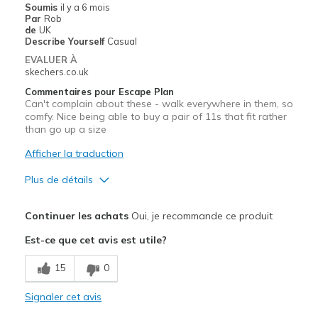
Soumis
il y a 6 mois
Par
Rob
de
UK
Describe Yourself
Casual
EVALUER À
skechers.co.uk
Commentaires pour Escape Plan
Can't complain about these - walk everywhere in them, so
comfy. Nice being able to buy a pair of 11s that fit rather
than go up a size
Afficher la traduction
Plus de détails
Le pour
Continuer les achats
Oui, je recommande ce produit
Attractive Design
Est-ce que cet avis est utile?
Breathe Well
15
0
Comfortable
Signaler cet avis
Durable