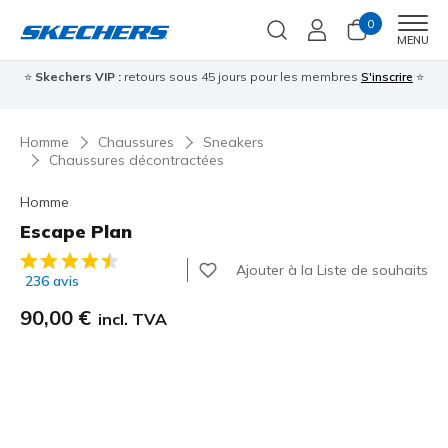
0
Men
MENU
⭐
Skechers VIP :
retours sous 45 jours pour les membres
S'inscrire
⭐

Homme
Chaussures
Sneakers
Chaussures décontractées
Homme
Escape Plan
Évaluation client 4,9 sur 5
Ajouter à la Liste de souhaits
236 avis
90,00 €
incl. TVA