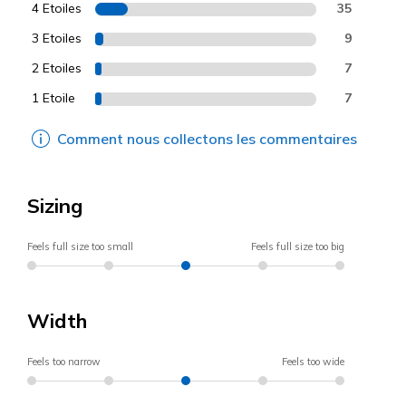
4 Etoiles
35
3 Etoiles
9
2 Etoiles
7
1 Etoile
7
Comment nous collectons les commentaires
Sizing
Feels full size too small
Feels full size too big
Width
Feels too narrow
Feels too wide