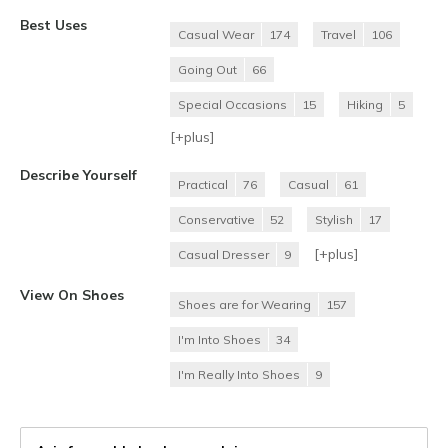
Best Uses
Casual Wear
174
Travel
106
Going Out
66
Special Occasions
15
Hiking
5
[+
plus
]
Describe Yourself
Practical
76
Casual
61
Conservative
52
Stylish
17
[+
plus
]
Casual Dresser
9
View On Shoes
Shoes are for Wearing
157
I'm Into Shoes
34
I'm Really Into Shoes
9