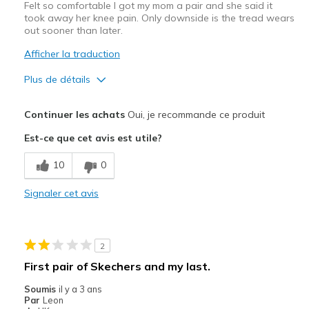
Felt so comfortable I got my mom a pair and she said it
took away her knee pain. Only downside is the tread wears
out sooner than later.
Afficher la traduction
Plus de détails
Le contre
Continuer les achats
Oui, je recommande ce produit
Wear Out Quickly
Est-ce que cet avis est utile?
Les meilleures utilisations
10
0
Casual Wear
Signaler cet avis
Travel
Width
Feels true to width
2
Sizing
Feels true to size
First pair of Skechers and my last.
Soumis
il y a 3 ans
Par
Leon