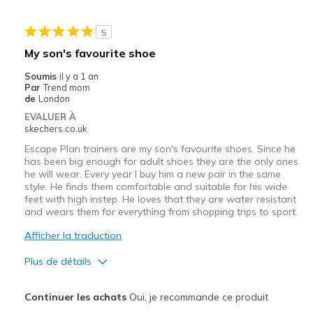
Stylish
5
Les meilleures utilisations
My son's favourite shoe
Casual Wear
Soumis
il y a 1 an
Par
Trend mom
Going Out
de
London
EVALUER À
Width
Feels true to width
skechers.co.uk
Sizing
Feels true to size
Escape Plan trainers are my son's favourite shoes. Since he
View On Shoes
I'm Into Shoes
has been big enough for adult shoes they are the only ones
he will wear. Every year I buy him a new pair in the same
style. He finds them comfortable and suitable for his wide
feet with high instep. He loves that they are water resistant
and wears them for everything from shopping trips to sport.
Afficher la traduction
Plus de détails
Le pour
Continuer les achats
Oui, je recommande ce produit
Comfortable