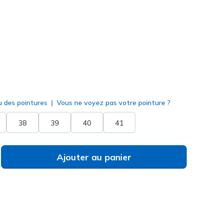
167988
BLK
)
né
u des pointures
Vous ne voyez pas votre pointure ?
38
39
40
41
Ajouter au panier