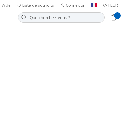
Aide
Liste de souhaits
Connexion
FRA | EUR
0
ed - Darling Days
Ajouter à la Liste de souhaits
ucun avis
t 4 sur 5
ncl. TVA
otions.