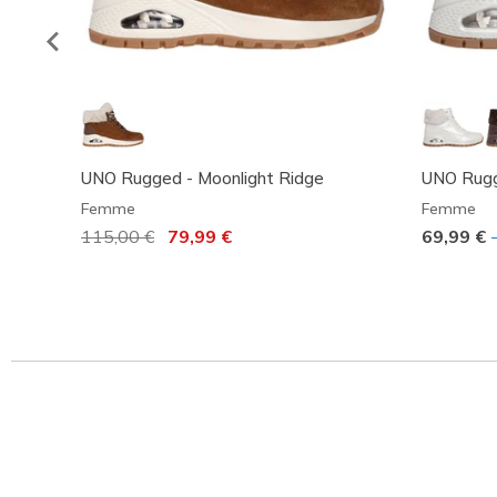
UNO Rugged - Moonlight Ridge
UNO Rugge
Femme
Femme
Prix réduit de
115,00 €
à
79,99 €
69,99 €