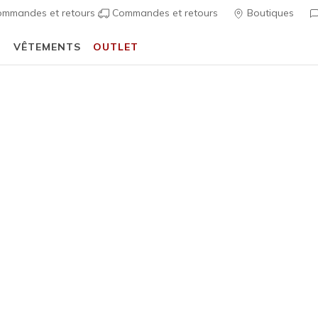
mmandes et retours
Commandes et retours
Boutiques
T
VÊTEMENTS
OUTLET
🎒 Guide de la rentrée scolaire :
ACHETER
Femme
UNO Rugg
A
Évaluation clien
95,00 €
i
Exclu des prom