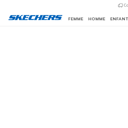
Co
FEMME
HOMME
ENFAN
Femme
Chaussures
Bottes