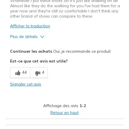
Whenever I put these shoes on it's just like walking on air
Almost like they do the walking for you I've had them for a
year now and they're still so comfortable I don't think any
other brand of shoes can compare to these
Afficher la traduction
Plus de détails
Le pour
Continuer les achats
Oui, je recommande ce produit
Attractive Design
Est-ce que cet avis est utile?
Breathe Well
44
4
Comfortable
Signaler cet avis
Durable
Stylish
Affichage des avis
1-2
Les meilleures utilisations
Retour en haut
Casual Wear