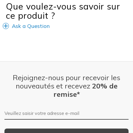
Travel
Que voulez-vous savoir sur
ce produit ?
Width
Feels true to width
Sizing
Feels true to size
Ask a Question
View On Shoes
I'm Really Into Shoes
Rejoignez-nous pour recevoir les
nouveautés et recevez
20% de
remise*
Adresse e-mail