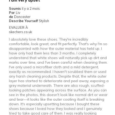
I am very upset
Soumis
il y a 2 mois
Par
Liv
de
Doncaster
Describe Yourself
Stylish
EVALUER À
skechers.co.uk
I absolutely love these shoes. They're incredibly
comfortable, look great, and fit perfectly. That's why I'm so
disappointed with how the outer material has held up. I
have only had them less than 3 months. I completely
understand that white shoes will naturally pick up dirt and
marks over time, and I've been careful when cleaning them.
I've only used a microfiber cloth and a mild detergent,
exactly as recommended. I haven't scrubbed them or used
any harsh cleaning products. Despite that, the white outer
layer has started to deteriorate and peel away, exposing a
grey material underneath. There are also rough, scuffed-
looking patches appearing across the surface. As you can
see in the photos, this doesn't look like normal dirt or wear
and tear—it looks like the outer coating itself is breaking
down. It's especially upsetting because I bought these
shoes because I loved how they looked and I genuinely
tried to take good care of them. I was really looking