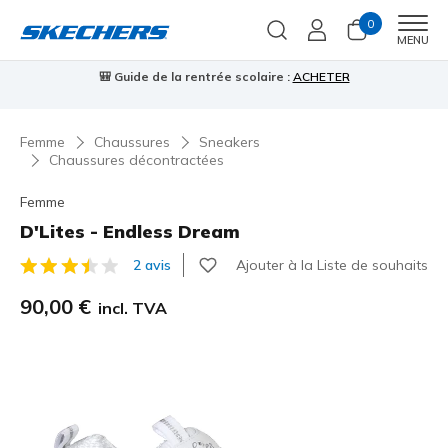
0
Men
MENU
⭐
Skechers VIP :
retours sous 45 jours pour les membres
S'inscrire
⭐

Femme
Chaussures
Sneakers
Chaussures décontractées
Femme
D'Lites - Endless Dream
Ajouter à la Liste de souhaits
2 avis
Évaluation client 4,3 sur 5
90,00 €
incl. TVA