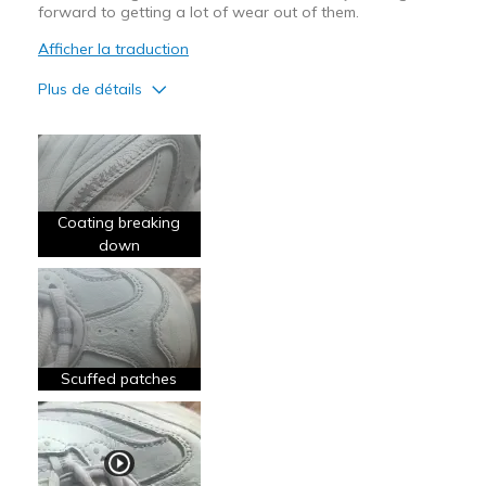
forward to getting a lot of wear out of them.
Afficher la traduction
Plus de détails
Le pour
Attractive Design
Breathe Well
Coating breaking
Comfortable
down
Stylish
Le contre
Poor Quality
Scuffed patches
Wear Out Quickly
Les meilleures utilisations
Going Out