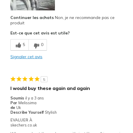
Special Occasions
Continuer les achats
Non, je ne recommande pas ce
produit
Width
Feels true to width
Sizing
Feels true to size
Est-ce que cet avis est utile?
View On Shoes
I'm Really Into Shoes
5
0
Signaler cet avis
5
I would buy these again and again
Soumis
il y a 3 ans
Par
Melissima
de
Uk
Describe Yourself
Stylish
EVALUER À
skechers.co.uk