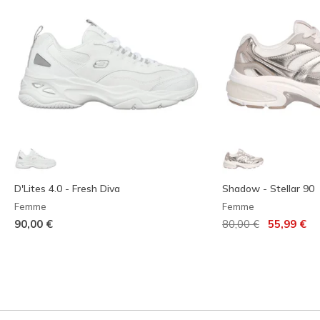
D'Lites 4.0 - Fresh Diva
Shadow - Stellar 90
Femme
Femme
Prix réduit de
à
90,00 €
80,00 €
55,99 €