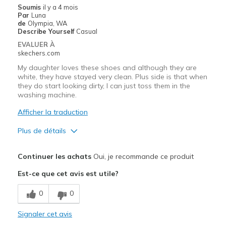
Soumis
il y a 4 mois
Par
Luna
de
Olympia, WA
Describe Yourself
Casual
EVALUER À
skechers.com
My daughter loves these shoes and although they are
white, they have stayed very clean. Plus side is that when
they do start looking dirty, I can just toss them in the
washing machine.
Afficher la traduction
Plus de détails
Le pour
Continuer les achats
Oui, je recommande ce produit
Attractive Design
Est-ce que cet avis est utile?
Breathe Well
0
0
Comfortable
Signaler cet avis
Durable