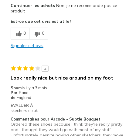
Le pour
Continuer les achats
Non, je ne recommande pas ce
Attractive Design
produit
Est-ce que cet avis est utile?
Le contre
Easy to get dirty
0
0
Les meilleures utilisations
Signaler cet avis
Casual Wear
Travel
4
Look really nice but nice around on my foot
Width
Feels true to width
Sizing
Feels true to size
Soumis
il y a 3 mois
Par
Pand
View On Shoes
Shoes are for Wearing
de
England
EVALUER À
skechers.co.uk
Commentaires pour Arcade - Subtle Bouquet
Ordered these shoes because I think they're really pretty
and I thought they would go with most of my stuff.
Unfortunately, despite having other sketchers, they move