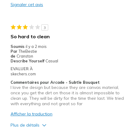
Signaler cet avis
Durable
Les meilleures utilisations
3
Going Out
So hard to clean
Travel
Soumis
il y a 2 mois
Par
TheBestie
Width
Feels true to width
de
Cranston
Describe Yourself
Casual
Sizing
Feels true to size
EVALUER À
View On Shoes
Shoes are for Wearing
skechers.com
Commentaires pour Arcade - Subtle Bouquet
I love the design but because they are canvas material,
once you get the dirt on those it is almost impossible to
clean up. They will be dirty for the time their last. We tried
with everything and not great so far
Afficher la traduction
Plus de détails