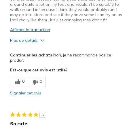
around quite a lot on my foot and wouldn't be suitable to
walk around in because I think they would probably run. I
may go into store and see if they have some I can try on as
I still really like them . It's just annoying they don't fit.
Afficher la traduction
Plus de détails
Le pour
Continuer les achats
Non, je ne recommande pas ce
Attractive Design
produit
Est-ce que cet avis est utile?
Width
Feels true to width
Sizing
Feels half size too small
0
0
Signaler cet avis
5
So cute!