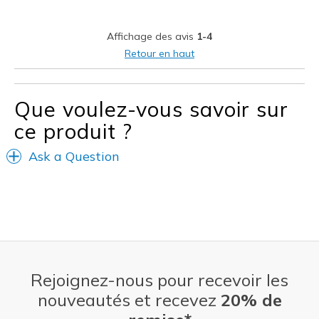
Stylish
Affichage des avis
1-4
Les meilleures utilisations
Retour en haut
Casual Wear
Travel
Que voulez-vous savoir sur
ce produit ?
Width
Feels true to width
Sizing
Feels true to size
Ask a Question
Rejoignez-nous pour recevoir les
nouveautés et recevez
20% de