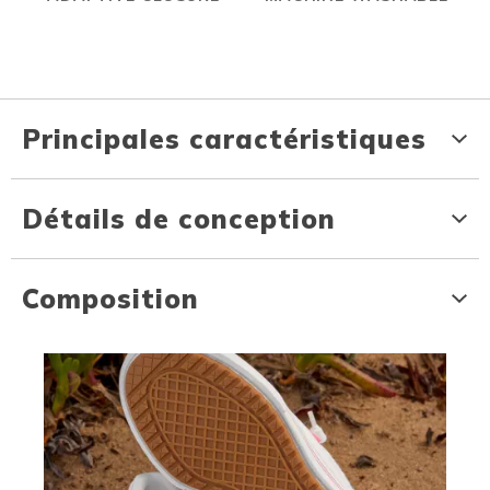
Principales caractéristiques
Détails de conception
Composition
Media Carousel
Carousel with product photos. Use the previous and next buttons to