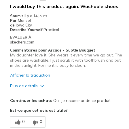
I would buy this product again. Washable shoes.
Soumis
il y a 14 jours
Par
Maricel
de
Iowa City
Describe Yourself
Practical
EVALUER À
skechers.com
Commentaires pour Arcade - Subtle Bouquet
My daughter love it. She wears it every time we go out. The
shoes are washable. I just scrub it with toothbrush and put
in the sunlight. For me it is easy to clean.
Afficher la traduction
Plus de détails
Le pour
Continuer les achats
Oui, je recommande ce produit
Attractive Design
Est-ce que cet avis est utile?
Breathe Well
0
0
Comfortable