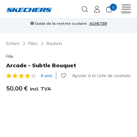
0
Men
MENU
⭐
Skechers VIP :
retours sous 45 jours pour les membres
S'inscrire
⭐

Enfant
Filles
Baskets
Fille
Arcade - Subtle Bouquet
Ajouter à la Liste de souhaits
4 avis
Évaluation client 3,1 sur 5
50,00 €
incl. TVA