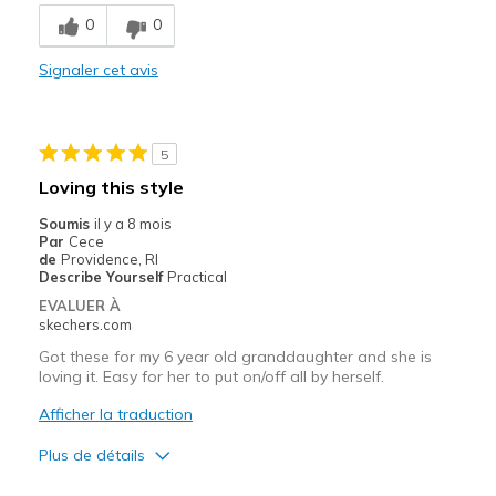
Breathe Well
0
0
Comfortable
Signaler cet avis
Durable
Stylish
5
Les meilleures utilisations
Loving this style
Everything
Soumis
il y a 8 mois
Par
Cece
Width
Feels true to width
de
Providence, RI
Describe Yourself
Practical
Sizing
Feels true to size
EVALUER À
View On Shoes
Shoes are for Wearing
skechers.com
Got these for my 6 year old granddaughter and she is
loving it. Easy for her to put on/off all by herself.
Afficher la traduction
Plus de détails