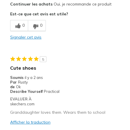
Le pour
Continuer les achats
Oui, je recommande ce produit
Attractive Design
Est-ce que cet avis est utile?
Comfortable
0
0
Easy on
Signaler cet avis
Stylish
Les meilleures utilisations
5
Casual Wear
Cute shoes
Going Out
Soumis
il y a 2 ans
Par
Rusty
Travel
de
Ok
Describe Yourself
Practical
Width
Feels true to width
EVALUER À
skechers.com
Sizing
Feels true to size
View On Shoes
Shoes are for Wearing
Granddaughter loves them. Wears them to school
Afficher la traduction