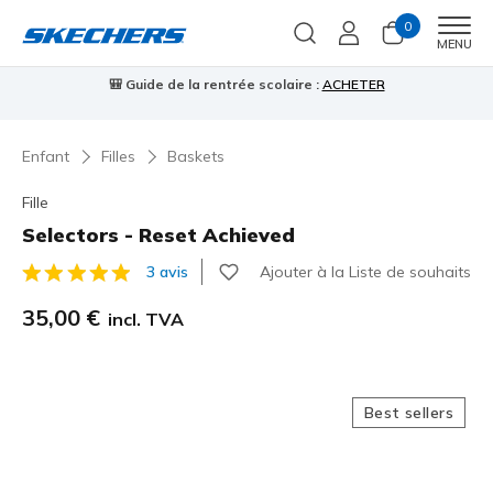
0
Men
MENU
⭐
Skechers VIP :
retours sous 45 jours pour les membres
S'inscrire
⭐

Enfant
Filles
Baskets
Fille
Selectors - Reset Achieved
Ajouter à la Liste de souhaits
3 avis
Évaluation client 4,6 sur 5
35,00 €
incl. TVA
Best sellers