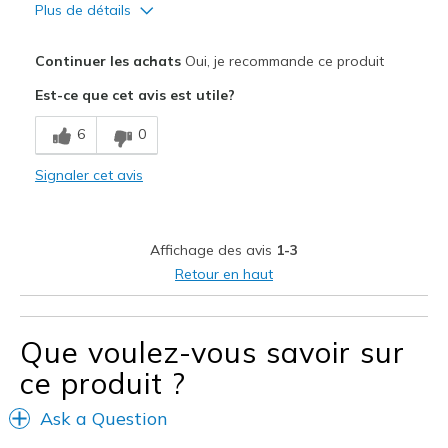
Plus de détails
Le pour
Continuer les achats
Oui, je recommande ce produit
Attractive Design
Est-ce que cet avis est utile?
Comfortable
6
0
Le contre
Signaler cet avis
None
Les meilleures utilisations
Affichage des avis
1-3
Casual Wear
Retour en haut
Width
Feels true to width
Sizing
Feels true to size
Que voulez-vous savoir sur
View On Shoes
Shoes are for Wearing
ce produit ?
Ask a Question