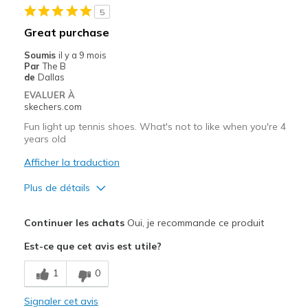
5
Great purchase
Soumis
il y a 9 mois
Par
The B
de
Dallas
EVALUER À
skechers.com
Fun light up tennis shoes. What's not to like when you're 4
years old
Afficher la traduction
Plus de détails
Le pour
Continuer les achats
Oui, je recommande ce produit
Attractive Design
Est-ce que cet avis est utile?
Les meilleures utilisations
1
0
Casual Wear
Signaler cet avis