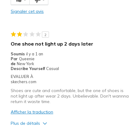
Stylish
Signaler cet avis
Le contre
Wear Out Quickly
2
Les meilleures utilisations
One shoe not light up 2 days later
Casual Wear
Soumis
il y a 1 an
Par
Queenie
Width
Feels true to width
de
New York
Describe Yourself
Casual
Sizing
Feels true to size
EVALUER À
View On Shoes
I'm Into Shoes
skechers.com
Shoes are cute and comfortable, but the one of shoes is
not light up after wear 2 days. Unbelievable. Don't wannna
return it waste time.
Afficher la traduction
Plus de détails
Le pour