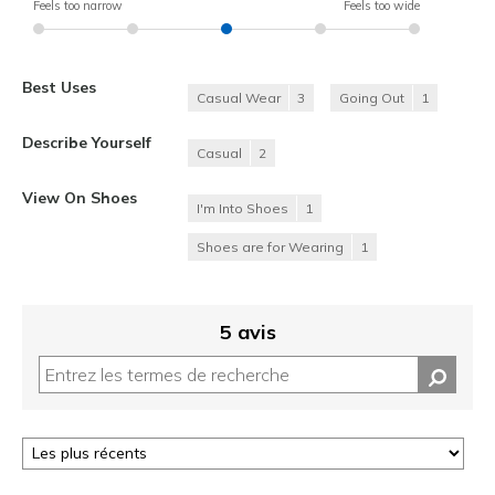
Feels too narrow
Feels too wide
Best Uses
Casual Wear
3
Going Out
1
Describe Yourself
Casual
2
View On Shoes
I'm Into Shoes
1
Shoes are for Wearing
1
5 avis