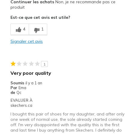
Continuer les achats
Non, je ne recommande pas ce
Comfortable
produit
Est-ce que cet avis est utile?
Le contre
Wear Out Quickly
4
1
Les meilleures utilisations
Signaler cet avis
Casual Wear
Going Out
1
Very poor quality
Width
Feels true to width
Sizing
Feels true to size
Soumis
il y a 1 an
Par
Ema
View On Shoes
Shoes are for Wearing
de
Qc
EVALUER À
skechers.ca
I bought this pair of shoes for my daughter, and after only
one week of normal use, the sole already started coming
off. I'm very disappointed with the quality this is the first
and last time I buy anything from Skechers. I definitely do