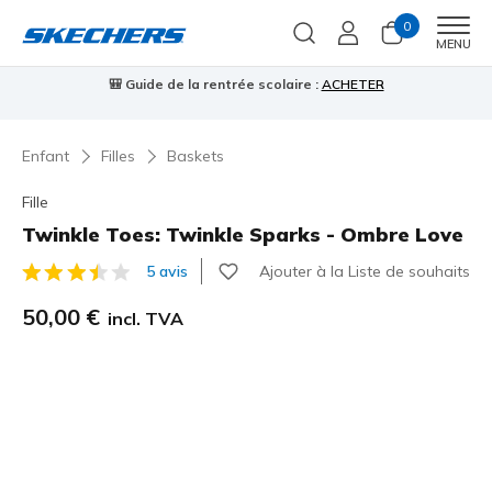
0
Men
MENU
⭐
Skechers VIP :
retours sous 45 jours pour les membres
S'inscrire
⭐

…
Enfant
Filles
Baskets
Fille
Twinkle Toes: Twinkle Sparks - Ombre Love
Ajouter à la Liste de souhaits
5 avis
Évaluation client 5 sur 5
50,00 €
incl. TVA