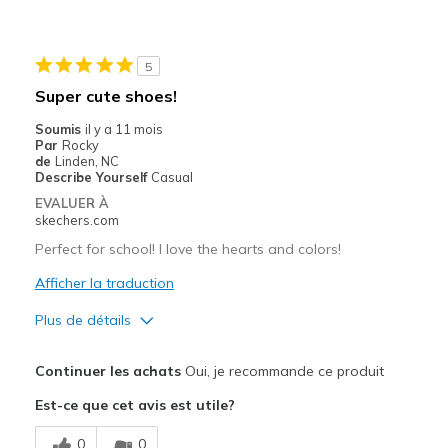
Width
Feels true to width
5
Super cute shoes!
Soumis
il y a 11 mois
Par
Rocky
de
Linden, NC
Describe Yourself
Casual
EVALUER À
skechers.com
Perfect for school! I love the hearts and colors!
Afficher la traduction
Plus de détails
Le pour
Continuer les achats
Oui, je recommande ce produit
Attractive Design
Est-ce que cet avis est utile?
Durable
0
0