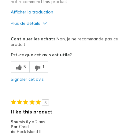
not recommend this product.
Afficher la traduction
Plus de détails
Le contre
Continuer les achats
Non, je ne recommande pas ce
Poor Quality
produit
Est-ce que cet avis est utile?
5
1
Signaler cet avis
5
I like this product
Soumis
il y a 2 ans
Par
Chrid
de
Rock Island Il