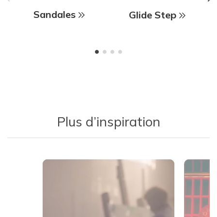
Sandales
Glide Step
Plus d’inspiration
Media Carousel
Carousel with product photos. Use the previous and next buttons 