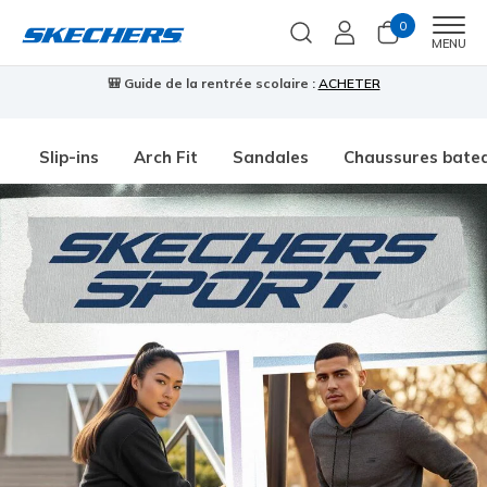
0
Men
MENU
🎒 Guide de la rentrée scolaire :
ACHETER
⭐
Slip-ins
Arch Fit
Sandales
Chaussures bate