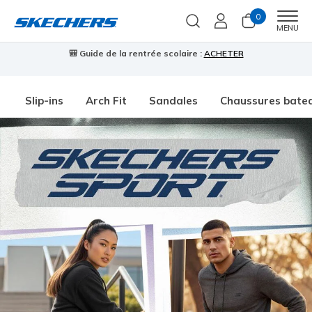
0
Men
MENU
🎒 Guide de la rentrée scolaire :
ACHETER
⭐
Slip-ins
Arch Fit
Sandales
Chaussures bate