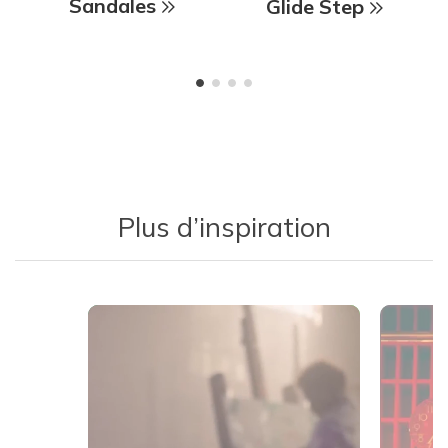
Sandales
Glide Step
Plus d’inspiration
Media Carousel
Carousel with product photos. Use the previous and next buttons 