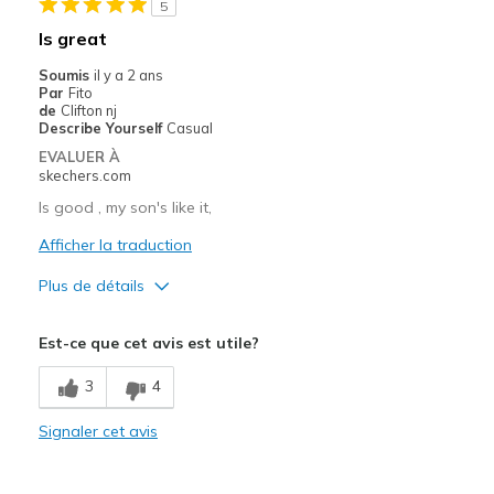
Width
Feels too narrow
5
Sizing
Feels full size too small
Is great
View On Shoes
Shoes are for Wearing
Soumis
il y a 2 ans
Par
Fito
de
Clifton nj
Describe Yourself
Casual
EVALUER À
skechers.com
Is good , my son's like it,
Afficher la traduction
Plus de détails
Le pour
Est-ce que cet avis est utile?
Attractive Design
3
4
Comfortable
Signaler cet avis
Les meilleures utilisations
Casual Wear