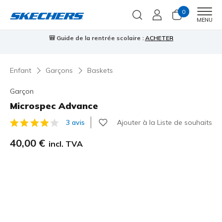
0
Men
MENU
⭐
Skechers VIP :
retours sous 45 jours pour les membres
S'inscrir
Enfant
Garçons
Baskets
Garçon
Microspec Advance
Ajouter à la Liste de souhaits
3 avis
Évaluation client 4,9 sur 5
40,00 €
incl. TVA