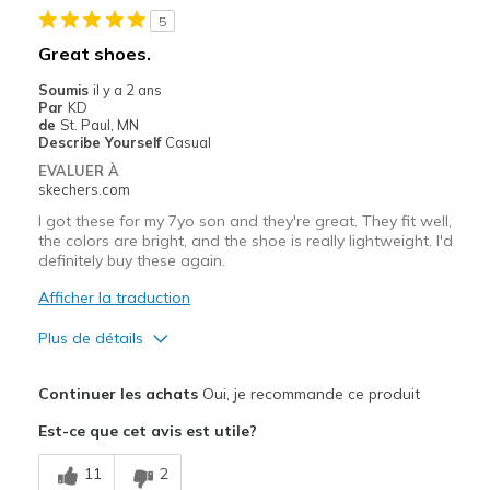
5
Width
Feels true to width
Great shoes.
Sizing
Feels true to size
Soumis
il y a 2 ans
Par
KD
de
St. Paul, MN
Describe Yourself
Casual
EVALUER À
skechers.com
I got these for my 7yo son and they're great. They fit well,
the colors are bright, and the shoe is really lightweight. I'd
definitely buy these again.
Afficher la traduction
Plus de détails
Le pour
Continuer les achats
Oui, je recommande ce produit
Attractive Design
Est-ce que cet avis est utile?
Breathe Well
11
2