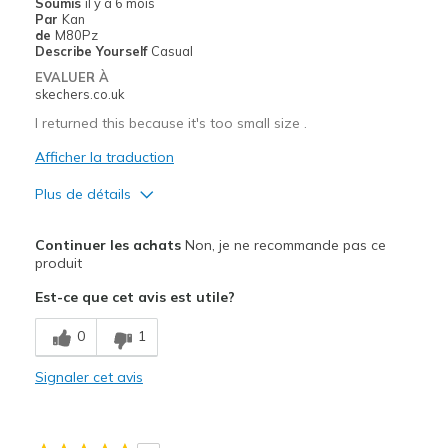
Soumis
il y a 6 mois
Par
Kan
de
M80Pz
Describe Yourself
Casual
EVALUER À
skechers.co.uk
I returned this because it's too small size .
Afficher la traduction
Plus de détails
Le pour
Continuer les achats
Non, je ne recommande pas ce
Stylish
produit
Est-ce que cet avis est utile?
Le contre
Need Break In
0
1
Les meilleures utilisations
Signaler cet avis
Casual Wear