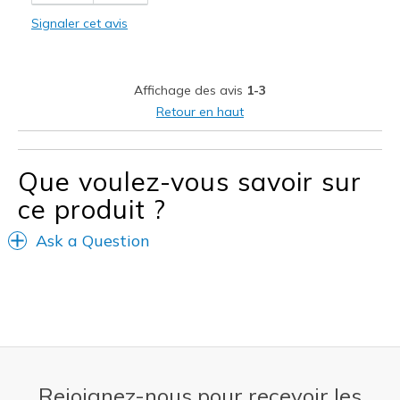
Comfortable
Signaler cet avis
Les meilleures utilisations
Casual Wear
Affichage des avis
1-3
Width
Feels true to width
Retour en haut
Sizing
Feels true to size
View On Shoes
Shoes are for Wearing
Que voulez-vous savoir sur
ce produit ?
Ask a Question
Rejoignez-nous pour recevoir les