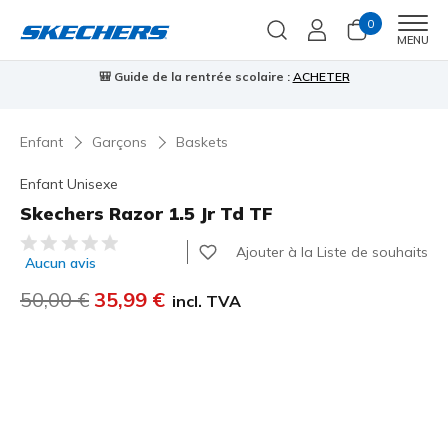
0
Men
MENU
🎒 Guide de la rentrée scolaire :
ACHETER
⭐
Enfant
Garçons
Baskets
Enfant Unisexe
Skechers Razor 1.5 Jr Td TF
Évaluation client 3,5 sur 5
Ajouter à la Liste de souhaits
Aucun avis
Prix réduit de
50,00 €
à
35,99 €
incl. TVA