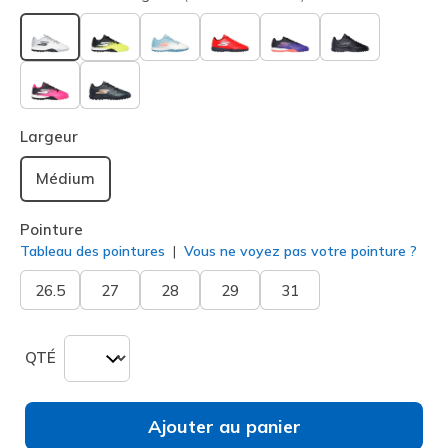
sélectionné
Largeur
Médium
Pointure
Tableau des pointures
Vous ne voyez pas votre pointure ?
26.5
27
28
29
31
QTÉ
Ajouter au panier