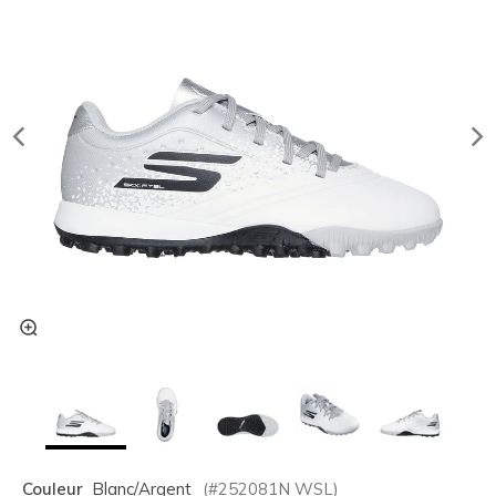
Couleur
Blanc/argent
(#
252081N
WSL
)