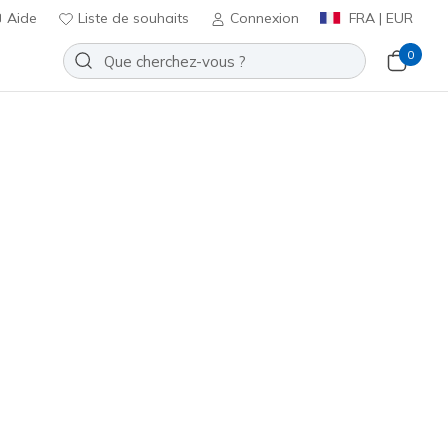
Aide
Liste de souhaits
Connexion
FRA | EUR
0
Slip-ins: Bounder Pro
Ajouter à la Liste de souhaits
 avis
t 4,3 sur 5
ncl. TVA
hracite
(#
404208L
CHAR
)