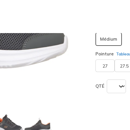
sélection
Largeur
Médium
Pointure
Tablea
27
27.5
QTÉ