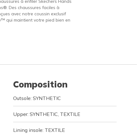
haussures à enfiler Skechers Hands
ins®. Des chaussures faciles à
nçues avec notre coussin exclusif
w™ qui maintient votre pied bien en
Composition
Outsole: SYNTHETIC
Upper: SYNTHETIC, TEXTILE
Lining insole: TEXTILE