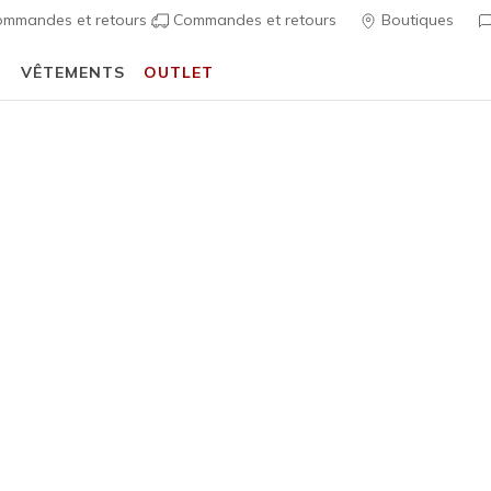
mmandes et retours
Commandes et retours
Boutiques
T
VÊTEMENTS
OUTLET
⭐
Skechers VIP :
retours sous 45 jours pour les membres
S'inscrire
⭐
Garçon
Skechers 
6
Évaluation clien
45,00 €
i
Couleur
Gris Ant