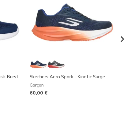
isk-Burst
Skechers Aero Spark - Kinetic Surge
Skeche
Ultra-
Garçon
Garço
60,00 €
75,00