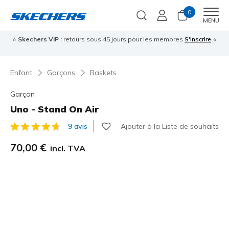
0
Men
MENU
⭐
Skechers VIP :
retours sous 45 jours pour les membres
S'inscrire
⭐

Enfant
Garçons
Baskets
Garçon
Uno - Stand On Air
Ajouter à la Liste de souhaits
9 avis
Évaluation client 4,9 sur 5
70,00 €
incl. TVA