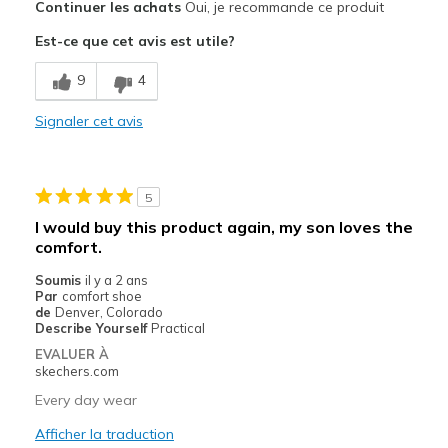
Continuer les achats
Oui, je recommande ce produit
Comfortable
Est-ce que cet avis est utile?
Stylish
9
4
Width
Feels true to width
Signaler cet avis
Sizing
Feels true to size
5
I would buy this product again, my son loves the
comfort.
Soumis
il y a 2 ans
Par
comfort shoe
de
Denver, Colorado
Describe Yourself
Practical
EVALUER À
skechers.com
Every day wear
Afficher la traduction