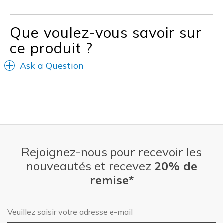
Casual Wear
Going Out
Que voulez-vous savoir sur
ce produit ?
Special Occasions
Travel
Ask a Question
Width
Feels true to width
Sizing
Feels true to size
View On Shoes
I'm Into Shoes
Rejoignez-nous pour recevoir les
nouveautés et recevez
20% de
remise*
Adresse e-mail