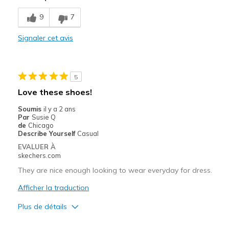
Durable
9
7
Les meilleures utilisations
Signaler cet avis
Casual Wear
Travel
5
Width
Feels true to width
Love these shoes!
Sizing
Feels true to size
Soumis
il y a 2 ans
View On Shoes
Shoes are for Wearing
Par
Susie Q
de
Chicago
Describe Yourself
Casual
EVALUER À
skechers.com
They are nice enough looking to wear everyday for dress.
Afficher la traduction
Plus de détails
Le pour