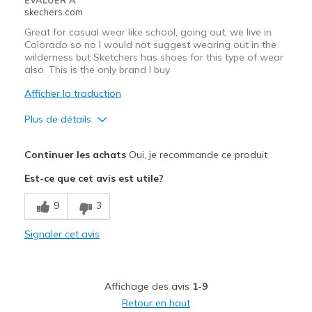
EVALUER À
View On Shoes
Shoes are for Wearing
skechers.com
Great for casual wear like school, going out, we live in
Colorado so no I would not suggest wearing out in the
wilderness but Sketchers has shoes for this type of wear
also. This is the only brand I buy
Afficher la traduction
Plus de détails
Le pour
Continuer les achats
Oui, je recommande ce produit
Attractive Design
Est-ce que cet avis est utile?
Breathe Well
9
3
Comfortable
Signaler cet avis
Durable
Stylish
Affichage des avis
1-9
Les meilleures utilisations
Retour en haut