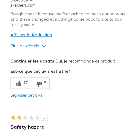
EVALUER À
For Work
skechers.com
Width
Bought these because my feet ached so much during work
Feels true to width
and these changed everything!! Came back to site to buy
Sizing
Feels true to size
for my sister.
Afficher la traduction
Plus de détails
Le pour
Continuer les achats
Oui, je recommande ce produit
Attractive Design
Est-ce que cet avis est utile?
Breathe Well
17
8
Comfortable
Signaler cet avis
Durable
Stylish
2
Les meilleures utilisations
Safety hazard
Best shoes for WORK.