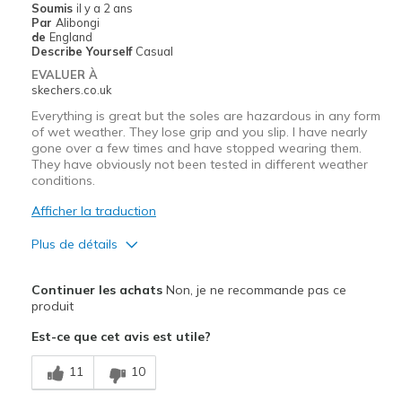
Soumis
il y a 2 ans
Par
Alibongi
Casual Wear
de
England
Describe Yourself
Casual
View On Shoes
I'm Really Into Shoes
EVALUER À
skechers.co.uk
Everything is great but the soles are hazardous in any form
of wet weather. They lose grip and you slip. I have nearly
gone over a few times and have stopped wearing them.
They have obviously not been tested in different weather
conditions.
Afficher la traduction
Plus de détails
Le contre
Continuer les achats
Non, je ne recommande pas ce
Safety issue
produit
Est-ce que cet avis est utile?
Width
Feels true to width
Sizing
Feels true to size
11
10