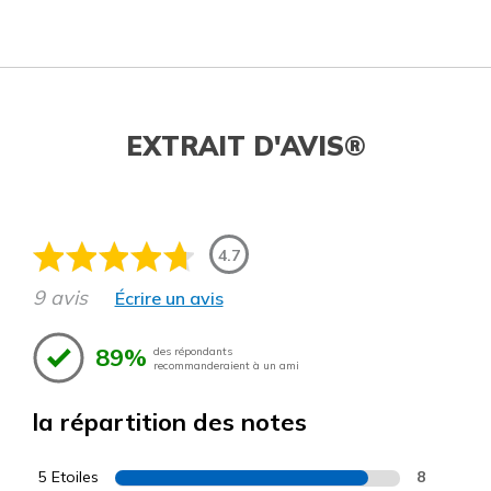
EXTRAIT D'AVIS®
4.7
9 avis
Écrire un avis
89%
des répondants
recommanderaient à un ami
la répartition des notes
5 Etoiles
8