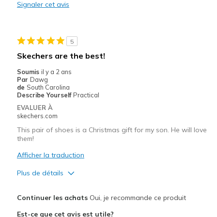
Signaler cet avis
Résistante
Les meilleures utilisations
5
Pour faire du sport
Skechers are the best!
Pour sortir
Soumis
il y a 2 ans
Par
Dawg
Quotidien
de
South Carolina
Describe Yourself
Practical
Temps froid
EVALUER À
skechers.com
Taille
Trop petite
This pair of shoes is a Christmas gift for my son. He will love
Largeur
Bonne largeur
them!
Afficher la traduction
Plus de détails
Le pour
Continuer les achats
Oui, je recommande ce produit
Comfortable
Est-ce que cet avis est utile?