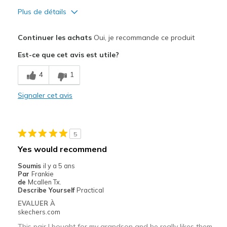
Plus de détails
Le pour
Continuer les achats
Oui, je recommande ce produit
Attractive Design
Est-ce que cet avis est utile?
Breathe Well
4
1
Comfortable
Signaler cet avis
Durable
Stylish
5
Les meilleures utilisations
Yes would recommend
Casual Wear
Soumis
il y a 5 ans
Par
Frankie
Width
Feels true to width
de
Mcallen Tx.
Describe Yourself
Practical
Sizing
Feels true to size
EVALUER À
View On Shoes
Shoes are for Wearing
skechers.com
This pair I bought for my grandson and he really likes them