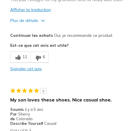
Afficher la traduction
Plus de détails
Le pour
Continuer les achats
Oui, je recommande ce produit
Attractive Design
Est-ce que cet avis est utile?
Breathe Well
11
6
Comfortable
Signaler cet avis
Durable
Stylish
5
Les meilleures utilisations
My son loves these shoes. Nice casual shoe.
Casual Wear
Soumis
il y a 5 ans
Par
Sherry
Width
Feels true to width
de
Colorado
Describe Yourself
Casual
Sizing
Feels true to size