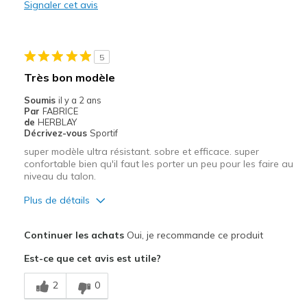
Signaler cet avis
5
Très bon modèle
Soumis
il y a 2 ans
Par
FABRICE
de
HERBLAY
Décrivez-vous
Sportif
super modèle ultra résistant. sobre et efficace. super
confortable bien qu'il faut les porter un peu pour les faire au
niveau du talon.
Plus de détails
Le pour
Continuer les achats
Oui, je recommande ce produit
Confortable
Est-ce que cet avis est utile?
Correspond bien à la photo
2
0
Design séduisant