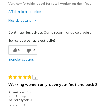
Very comfortable, good for retail worker on their feet .
Afficher la traduction
Plus de détails
Le pour
Continuer les achats
Oui, je recommande ce produit
Attractive Design
Est-ce que cet avis est utile?
Breathe Well
0
0
Comfortable
Signaler cet avis
Durable
Stylish
5
Le contre
Working women only..save your feet and back 2
Need Break In
Soumis
il y a 1 an
Par
Brittany
Les meilleures utilisations
de
Pennsylvania