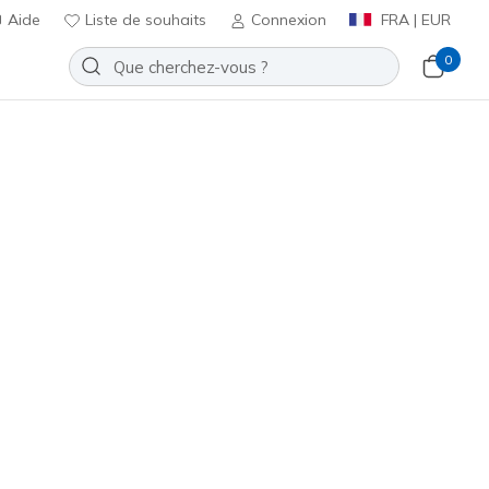
Aide
Liste de souhaits
Connexion
FRA | EUR
0
x Wedge - Shimmer Muse
Ajouter à la Liste de souhaits
 avis
t 3,2 sur 5
ncl. TVA
(#
158928
TPE
)