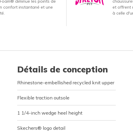
Foam® diminue les points de
chaussures
un confort instantané et une
et offrent
té.
à celle d'
Détails de conception
Rhinestone-embellished recycled knit upper
Flexible traction outsole
1 1/4-inch wedge heel height
Skechers® logo detail