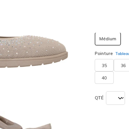
sélection
Largeur
Médium
Pointure
Tablea
35
36
40
QTÉ