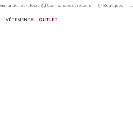
mmandes et retours
Commandes et retours
Boutiques
T
VÊTEMENTS
OUTLET
⭐
Skechers VIP :
retours sous 45 jours pour les membres
S'inscrire
⭐
Femme
Cleo Fle
1
Évaluation clien
60,00 €
i
Couleur
Taupe