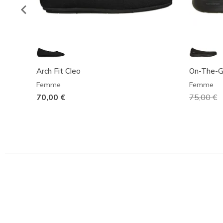
Arch Fit Cleo
On-The-G
Femme
Femme
70,00 €
Prix rédu
75,00 €
à