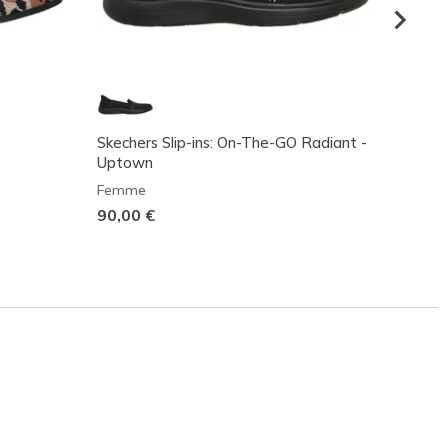
Skechers Slip-ins: On-The-GO Radiant -
Skeche
Uptown
Radian
Femme
Femm
90,00 €
80,00