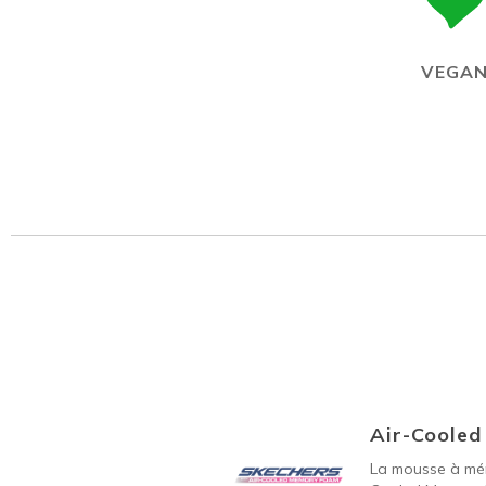
VEGA
Air-Coole
La mousse à mém