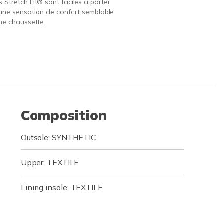
 Stretch Fit® sont faciles à porter
 une sensation de confort semblable
une chaussette.
Composition
Outsole: SYNTHETIC
Upper: TEXTILE
Lining insole: TEXTILE