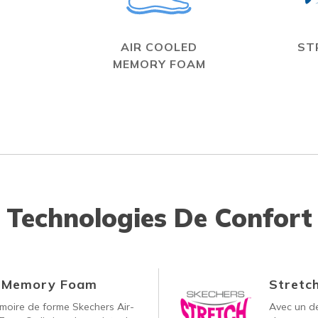
N
AIR COOLED
ST
MEMORY FOAM
Technologies De Confort
d Memory Foam
Stretch
oire de forme Skechers Air-
Avec un de