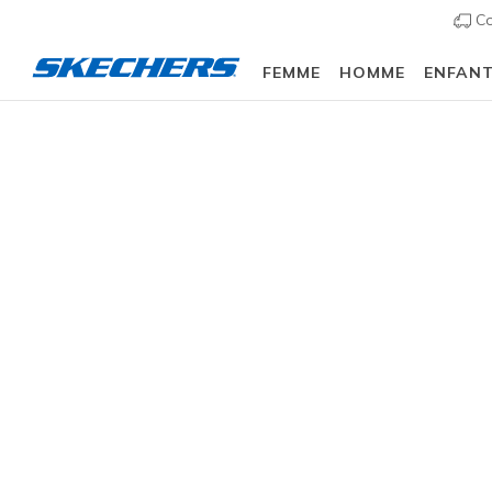
Co
FEMME
HOMME
ENFAN
Femme
Chaussures
Ballerines