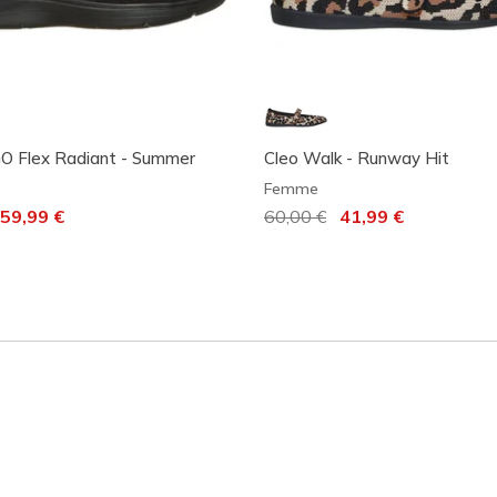
O Flex Radiant - Summer
Cleo Walk - Runway Hit
Femme
it de
59,99 €
Prix réduit de
60,00 €
à
41,99 €