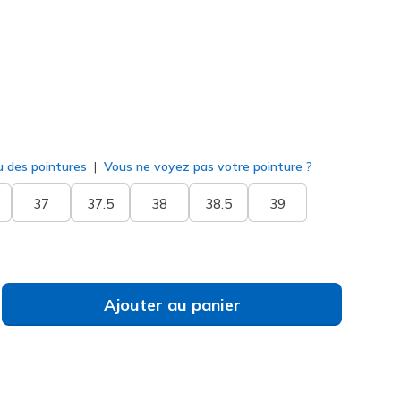
né
u des pointures
Vous ne voyez pas votre pointure ?
37
37.5
38
38.5
39
Ajouter au panier