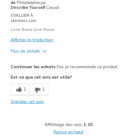
Going Out
de
Philadelphia pa
Describe Yourself
Casual
Special Occasions
EVALUER À
skechers.com
Travel
Love these love these
Width
Feels true to width
Afficher la traduction
Sizing
Feels true to size
Plus de détails
View On Shoes
Shoes are for Wearing
Le pour
Continuer les achats
Oui, je recommande ce produit
Attractive Design
Est-ce que cet avis est utile?
Breathe Well
2
1
Comfortable
Signaler cet avis
Durable
Stylish
Affichage des avis
1-10
Les meilleures utilisations
Retour en haut