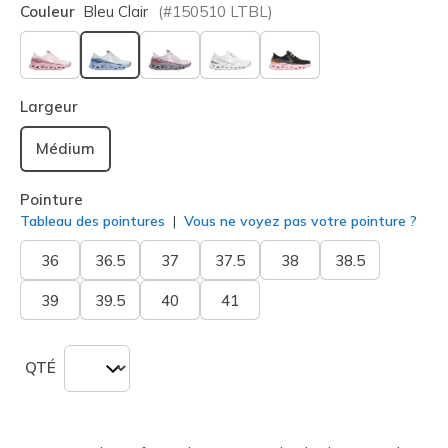
Couleur
Bleu Clair
(#
150510
LTBL
)
sélectionné
Largeur
Médium
Pointure
Tableau des pointures
Vous ne voyez pas votre pointure ?
36
36.5
37
37.5
38
38.5
39
39.5
40
41
QTÉ