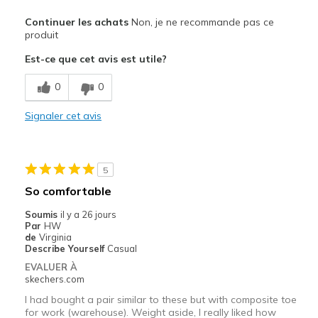
Le pour
Continuer les achats
Non, je ne recommande pas ce
Attractive Design
produit
Est-ce que cet avis est utile?
Le contre
Top to toe shallow
0
0
Width
Signaler cet avis
Feels too narrow
Sizing
Feels half size too small
5
So comfortable
Soumis
il y a 26 jours
Par
HW
de
Virginia
Describe Yourself
Casual
EVALUER À
skechers.com
I had bought a pair similar to these but with composite toe
for work (warehouse). Weight aside, I really liked how