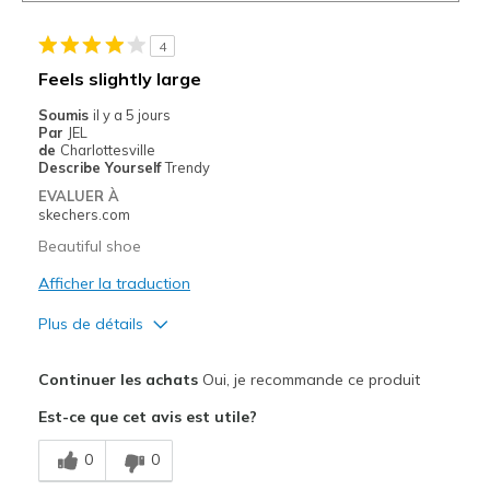
4
Feels slightly large
Soumis
il y a 5 jours
Par
JEL
de
Charlottesville
Describe Yourself
Trendy
EVALUER À
skechers.com
Beautiful shoe
Afficher la traduction
Plus de détails
Le pour
Continuer les achats
Oui, je recommande ce produit
Attractive Design
Est-ce que cet avis est utile?
Comfortable
0
0
Stylish