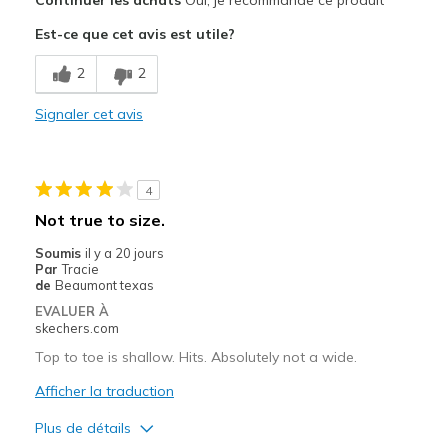
Attractive Design
Est-ce que cet avis est utile?
Breathe Well
2
2
Comfortable
Signaler cet avis
Durable
Stylish
4
Le contre
Not true to size.
No cons
Soumis
il y a 20 jours
Par
Tracie
Les meilleures utilisations
de
Beaumont texas
EVALUER À
Work
skechers.com
Width
Top to toe is shallow. Hits. Absolutely not a wide.
Feels true to width
Sizing
Feels true to size
Afficher la traduction
View On Shoes
Shoes are for Wearing
Plus de détails