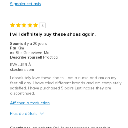
Signaler cet avis
Le contre
Need Break In
5
Les meilleures utilisations
I will definitely buy these shoes again.
Casual Wear
Soumis
il y a 20 jours
Par
Kim
Travel
de
Ste. Genevieve, Mo.
Describe Yourself
Practical
Width
Feels true to width
EVALUER À
View On Shoes
Shoes are for Wearing
skechers.com
I absolutely love these shoes. I am a nurse and am on my
feet all day. I have tried different brands and am completely
satisfied. I have purchased 5 pairs just incase they are
discontinued.
Afficher la traduction
Plus de détails
Le pour
Continuer les achats
Oui, je recommande ce produit