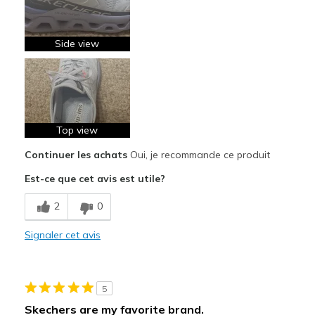
Stylish
Les meilleures utilisations
Side view
Casual Wear
Going Out
Travel
Top view
Work
Continuer les achats
Oui, je recommande ce produit
Width
Feels true to width
Est-ce que cet avis est utile?
Sizing
Feels true to size
2
0
View On Shoes
I'm Into Shoes
Signaler cet avis
5
Skechers are my favorite brand.