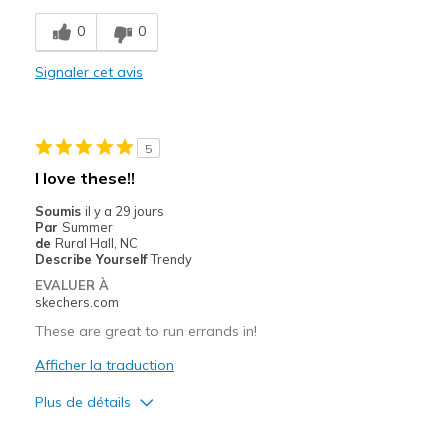
Washable
0
0
Le contre
Signaler cet avis
Haven't had long enough
Les meilleures utilisations
5
Casual Wear
I love these!!
Width
Feels true to width
Soumis
il y a 29 jours
Sizing
Feels true to size
Par
Summer
de
Rural Hall, NC
View On Shoes
I'm Into Shoes
Describe Yourself
Trendy
EVALUER À
skechers.com
These are great to run errands in!
Afficher la traduction
Plus de détails
Le pour