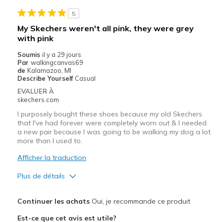
Width
Feels true to width
5
Sizing
Feels half size too big
My Skechers weren't all pink, they were grey
View On Shoes
Shoes are for Wearing
with pink
Soumis
il y a 29 jours
Par
walkingcanvas69
de
Kalamazoo, MI
Describe Yourself
Casual
EVALUER À
skechers.com
I purposely bought these shoes because my old Skechers
that I've had forever were completely worn out & I needed
a new pair because I was going to be walking my dog a lot
more than I used to.
Afficher la traduction
Plus de détails
Le pour
Continuer les achats
Oui, je recommande ce produit
Comfortable
Est-ce que cet avis est utile?