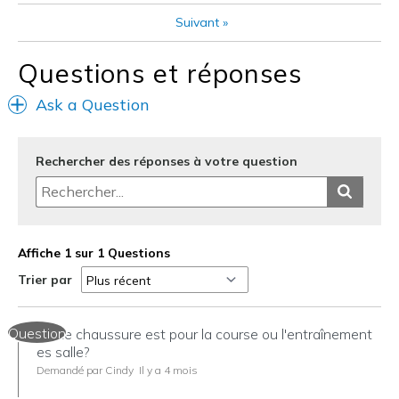
Casual Wear
Suivant
»
Going Out
Questions et réponses
Special Occasions
Ask a Question
Travel
Width
Feels true to width
Rechercher des réponses à votre question
Sizing
Feels true to size
View On Shoes
Shoes are for Wearing
Affiche 1 sur 1 Questions
Trier par
Question
Cette chaussure est pour la course ou l'entraînement
es salle?
Demandé par Cindy
Il y a 4 mois