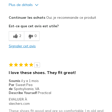
Plus de détails
Le pour
Continuer les achats
Oui, je recommande ce produit
Attractive Design
Est-ce que cet avis est utile?
Breathe Well
2
0
Comfortable
Signaler cet avis
Durable
Stylish
5
Les meilleures utilisations
I love these shoes. They fit great!
Casual Wear
Soumis
il y a 1 mois
Par
Sweet Pea
Going Out
de
Spotsylvania, VA
Describe Yourself
Practical
Work
EVALUER À
skechers.com
Width
Feels true to width
These shoes fit good and are so comfortable. I m old and