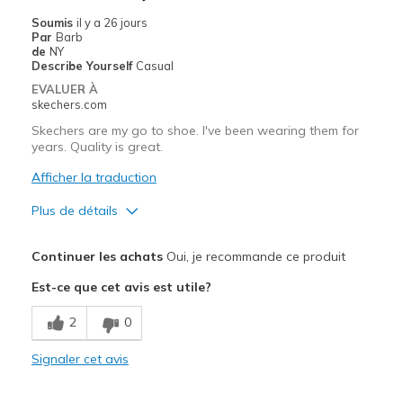
Soumis
il y a 26 jours
Par
Barb
de
NY
Describe Yourself
Casual
EVALUER À
skechers.com
Skechers are my go to shoe. I've been wearing them for
years. Quality is great.
Afficher la traduction
Plus de détails
Le pour
Continuer les achats
Oui, je recommande ce produit
Attractive Design
Est-ce que cet avis est utile?
Comfortable
2
0
Les meilleures utilisations
Signaler cet avis
Casual Wear