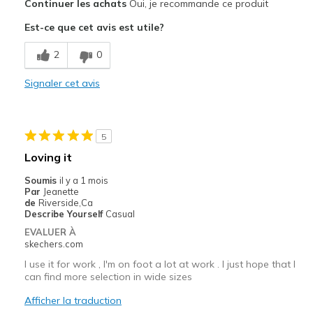
Continuer les achats
Oui, je recommande ce produit
Attractive Design
Est-ce que cet avis est utile?
Breathe Well
2
0
Comfortable
Signaler cet avis
Durable
Stylish
5
Les meilleures utilisations
Loving it
Casual Wear
Soumis
il y a 1 mois
Par
Jeanette
Width
Feels true to width
de
Riverside,Ca
Describe Yourself
Casual
Sizing
Feels true to size
EVALUER À
View On Shoes
I'm Into Shoes
skechers.com
I use it for work , I'm on foot a lot at work . I just hope that I
can find more selection in wide sizes
Afficher la traduction