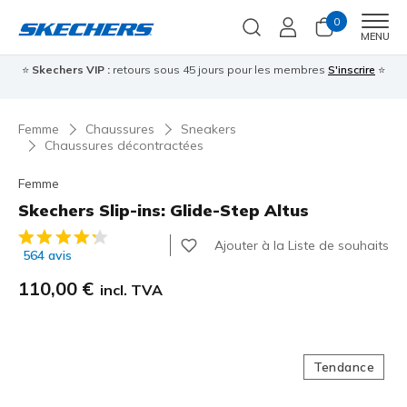
0
Men
MENU
⭐
Skechers VIP :
retours sous 45 jours pour les membres
S'inscrire
⭐

Femme
Chaussures
Sneakers
Chaussures décontractées
Femme
Skechers Slip-ins: Glide-Step Altus
Évaluation client 4,8 sur 5
Ajouter à la Liste de souhaits
564 avis
110,00 €
incl. TVA
Tendance