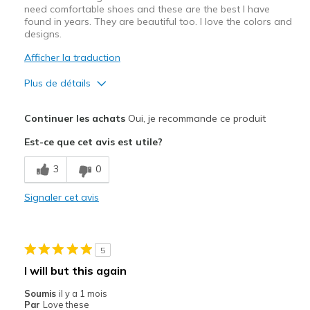
Sizing
Feels true to size
need comfortable shoes and these are the best I have
found in years. They are beautiful too. I love the colors and
View On Shoes
I'm Into Shoes
designs.
Afficher la traduction
Plus de détails
Le pour
Continuer les achats
Oui, je recommande ce produit
Attractive Design
Est-ce que cet avis est utile?
Breathe Well
3
0
Comfortable
Signaler cet avis
Durable
Stylish
5
Les meilleures utilisations
I will but this again
Casual Wear
Soumis
il y a 1 mois
Par
Love these