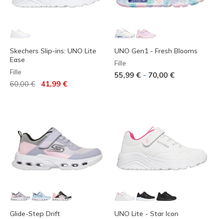
Skechers Slip-ins: UNO Lite
UNO Gen1 - Fresh Blooms
Ease
Fille
Fille
-
55,99 €
70,00 €
Prix réduit de
à
60,00 €
41,99 €
Glide-Step Drift
UNO Lite - Star Icon