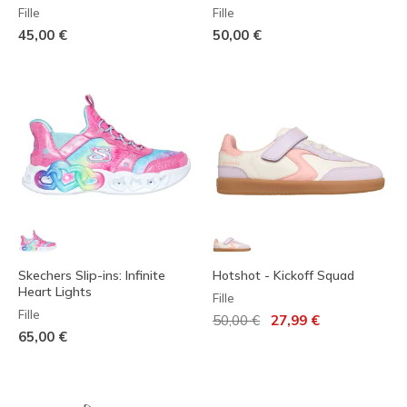
Fille
Fille
45,00 €
50,00 €
Skechers Slip-ins: Infinite
Hotshot - Kickoff Squad
Heart Lights
Fille
Fille
Prix réduit de
à
50,00 €
27,99 €
65,00 €