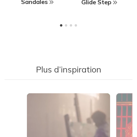
Sandales
Glide Step
Plus d’inspiration
Media Carousel
Carousel with product photos. Use the previous and next buttons 