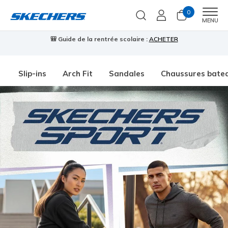
0
Men
MENU
🎒 Guide de la rentrée scolaire :
ACHETER
⭐
Slip-ins
Arch Fit
Sandales
Chaussures bate