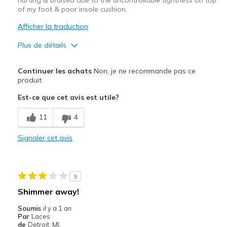
Width
Feels true to width
of my foot & poor insole cushion.
Sizing
Feels full size too small
Afficher la traduction
View On Shoes
I'm Into Shoes
Plus de détails
Le pour
Continuer les achats
Non, je ne recommande pas ce
Nice Colors
produit
Est-ce que cet avis est utile?
Stylish
11
4
Le contre
Poor Cushioning
Signaler cet avis
Uncontrolled Tightness
Les meilleures utilisations
3
Shimmer away!
None-I couldn't get pass 1 day
Soumis
il y a 1 an
Width
Feels true to width
Par
Laces
de
Detroit, MI.
Sizing
Feels true to size