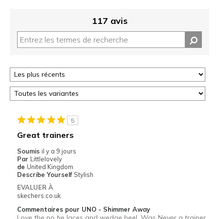
117 avis
5
Great trainers
Soumis
il y a 9 jours
Par
Littlelovely
de
United Kingdom
Describe Yourself
Stylish
EVALUER À
skechers.co.uk
Commentaires pour UNO - Shimmer Away
Love the no tie laces and wedge heel. Was Never a trainer