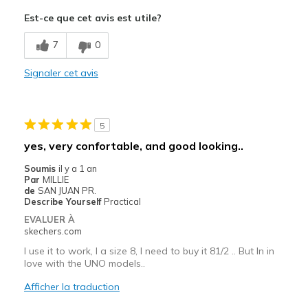
Le pour
Est-ce que cet avis est utile?
Attractive Design
7
0
Comfortable
Signaler cet avis
Stylish
Les meilleures utilisations
5
Casual Wear
yes, very confortable, and good looking..
Going Out
Soumis
il y a 1 an
Par
MILLIE
Width
Feels true to width
de
SAN JUAN PR.
Describe Yourself
Practical
Sizing
Feels true to size
EVALUER À
skechers.com
I use it to work, I a size 8, I need to buy it 81/2 .. But In in
love with the UNO models..
Afficher la traduction