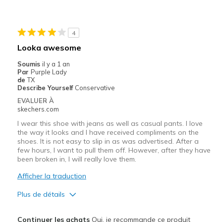
Stylish
Les meilleures utilisations
4
Casual Wear
Looka awesome
Travel
Soumis
il y a 1 an
Par
Purple Lady
Width
Feels true to width
de
TX
Describe Yourself
Conservative
Sizing
Feels true to size
EVALUER À
View On Shoes
Shoes are for Wearing
skechers.com
I wear this shoe with jeans as well as casual pants. I love
the way it looks and I have received compliments on the
shoes. It is not easy to slip in as was advertised. After a
few hours, I want to pull them off. However, after they have
been broken in, I will really love them.
Afficher la traduction
Plus de détails
Le pour
Continuer les achats
Oui, je recommande ce produit