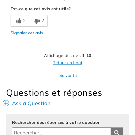
Attractive Design
Est-ce que cet avis est utile?
Stylish
2
2
Le contre
Signaler cet avis
Need Break In
Les meilleures utilisations
Affichage des avis
1-10
Casual Wear
Retour en haut
Going Out
Suivant
»
Travel
Questions et réponses
Width
Feels true to width
Sizing
Feels true to size
Ask a Question
View On Shoes
I'm Into Shoes
Rechercher des réponses à votre question