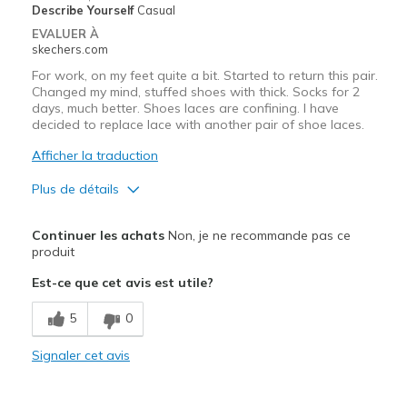
Describe Yourself
Casual
View On Shoes
I'm Into Shoes
EVALUER À
skechers.com
For work, on my feet quite a bit. Started to return this pair.
Changed my mind, stuffed shoes with thick. Socks for 2
days, much better. Shoes laces are confining. I have
decided to replace lace with another pair of shoe laces.
Afficher la traduction
Plus de détails
Le pour
Continuer les achats
Non, je ne recommande pas ce
Attractive Design
produit
Est-ce que cet avis est utile?
Breathe Well
5
0
Durable
Signaler cet avis
Le contre
Shoelaces are too tight. Squeeze your feet.