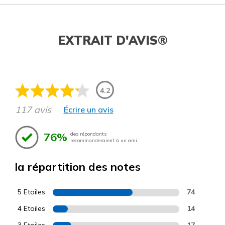
EXTRAIT D'AVIS®
4.2
117 avis
Écrire un avis
76%
des répondants
recommanderaient à un ami
la répartition des notes
5 Etoiles
74
4 Etoiles
14
3 Etoiles
17