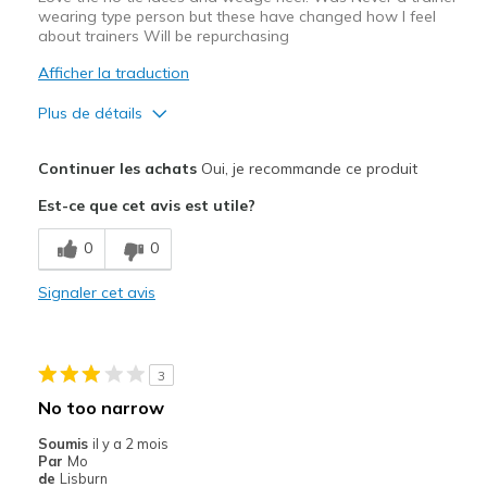
wearing type person but these have changed how I feel
about trainers Will be repurchasing
Afficher la traduction
Plus de détails
Le pour
Continuer les achats
Oui, je recommande ce produit
Attractive Design
Est-ce que cet avis est utile?
Comfortable
0
0
Stylish
Signaler cet avis
Les meilleures utilisations
Casual Wear
3
Travel
No too narrow
Width
Feels true to width
Soumis
il y a 2 mois
Par
Mo
Sizing
Feels true to size
de
Lisburn