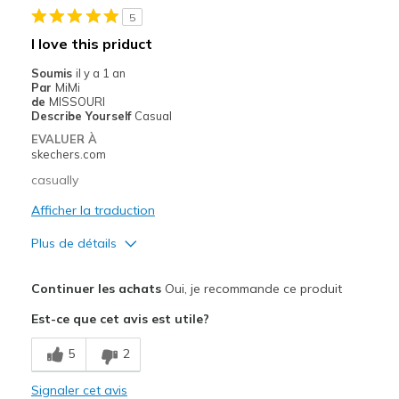
Les meilleures utilisations
5
I love this priduct
Casual Wear
Soumis
il y a 1 an
Travel
Par
MiMi
de
MISSOURI
Work-healthcare
Describe Yourself
Casual
EVALUER À
Width
Feels too narrow
skechers.com
Sizing
Feels true to size
casually
View On Shoes
I'm Into Shoes
Afficher la traduction
Plus de détails
Le pour
Continuer les achats
Oui, je recommande ce produit
Attractive Design
Est-ce que cet avis est utile?
Breathe Well
5
2
Comfortable
Signaler cet avis