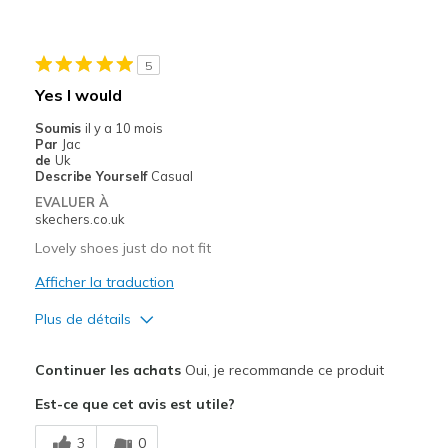
Casual Wear
Width
Feels too narrow
5
Sizing
Feels full size too small
Yes I would
Soumis
il y a 10 mois
Par
Jac
de
Uk
Describe Yourself
Casual
EVALUER À
skechers.co.uk
Lovely shoes just do not fit
Afficher la traduction
Plus de détails
Le pour
Continuer les achats
Oui, je recommande ce produit
Attractive Design
Est-ce que cet avis est utile?
Comfortable
3
0