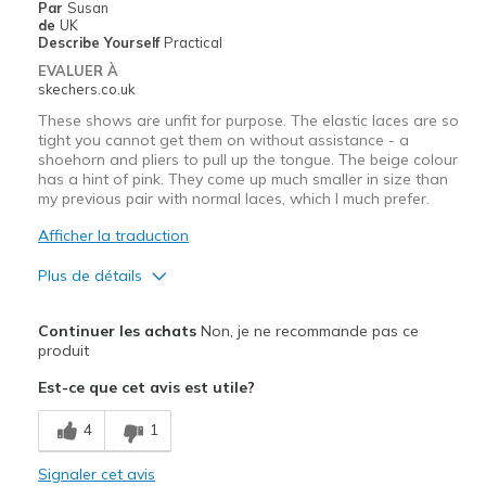
Par
Susan
de
UK
Describe Yourself
Practical
EVALUER À
skechers.co.uk
These shows are unfit for purpose. The elastic laces are so
tight you cannot get them on without assistance - a
shoehorn and pliers to pull up the tongue. The beige colour
has a hint of pink. They come up much smaller in size than
my previous pair with normal laces, which I much prefer.
Afficher la traduction
Plus de détails
Le pour
Continuer les achats
Non, je ne recommande pas ce
Attractive Design
produit
Est-ce que cet avis est utile?
Le contre
Poor Design
4
1
Les meilleures utilisations
Signaler cet avis