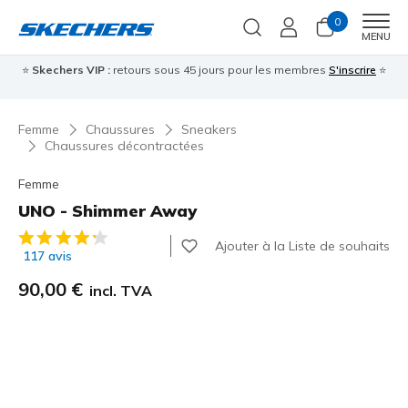
0
Men
MENU
⭐
Skechers VIP :
retours sous 45 jours pour les membres
S'inscrire
⭐

Femme
Chaussures
Sneakers
Chaussures décontractées
Femme
UNO - Shimmer Away
Évaluation client 3,6 sur 5
Ajouter à la Liste de souhaits
117 avis
90,00 €
incl. TVA