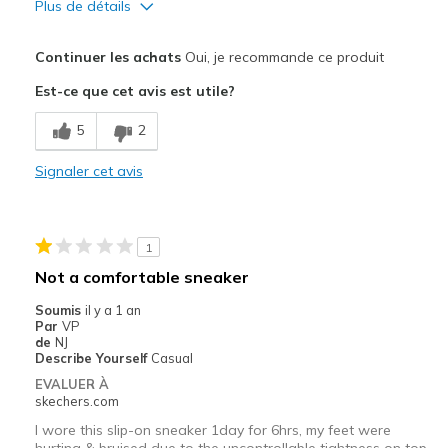
Plus de détails
Le pour
Continuer les achats
Oui, je recommande ce produit
Attractive Design
Est-ce que cet avis est utile?
Breathe Well
5
2
Comfortable
Signaler cet avis
Durable
Stylish
1
Les meilleures utilisations
Not a comfortable sneaker
Casual Wear
Soumis
il y a 1 an
Par
VP
Going Out
de
NJ
Describe Yourself
Casual
Travel
EVALUER À
skechers.com
work
I wore this slip-on sneaker 1day for 6hrs, my feet were
hurting & bruised due to the uncontrollable tightness on top