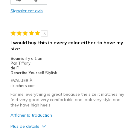
Les meilleures utilisations
Signaler cet avis
Casual Wear
Width
Feels too wide
5
Sizing
Feels half size too big
I would buy this in every color either to have my
size
Soumis
il y a 1 an
Par
Tiffany
de
Fl
Describe Yourself
Stylish
EVALUER À
skechers.com
For me, everything is great because the size it matches my
feet very good very comfortable and look very style and
they have high heels
Afficher la traduction
Plus de détails