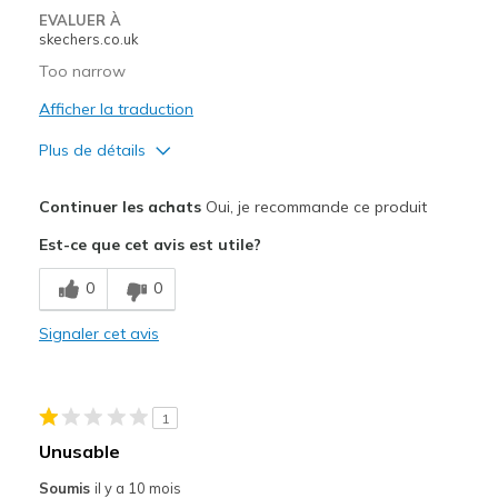
View On Shoes
I'm Really Into Shoes
EVALUER À
skechers.co.uk
Too narrow
Afficher la traduction
Plus de détails
Le pour
Continuer les achats
Oui, je recommande ce produit
Comfortable
Est-ce que cet avis est utile?
Les meilleures utilisations
0
0
Casual Wear
Signaler cet avis
Going Out
Travel
1
Width
Feels too narrow
Unusable
Sizing
Feels full size too small
Soumis
il y a 10 mois
View On Shoes
Shoes are for Wearing