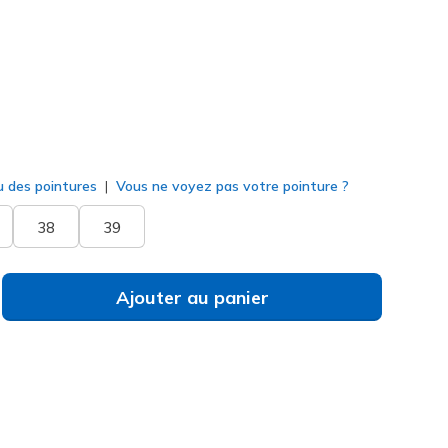
né
u des pointures
Vous ne voyez pas votre pointure ?
38
39
Ajouter au panier