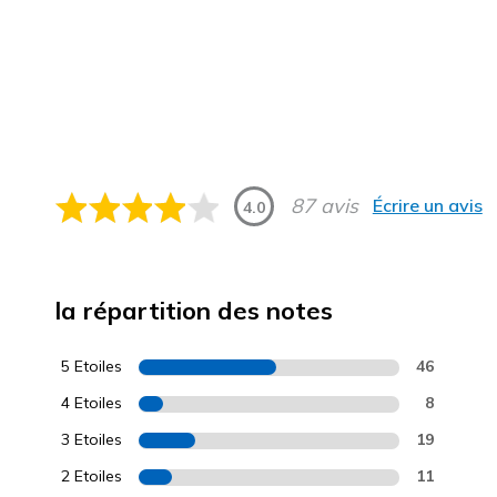
87 avis
Écrire un avis
4.0
la répartition des notes
5 Etoiles
46
4 Etoiles
8
3 Etoiles
19
2 Etoiles
11