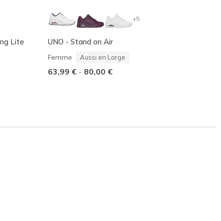
+5
ing Lite
UNO - Stand on Air
Skeche
- Cozy
Femme
Aussi en Large
Femm
63,99 €
-
80,00 €
Prix r
75,00