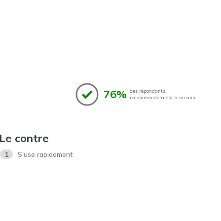
76%
des répondants
recommanderaient à un ami
Le contre
1
S'use rapidement