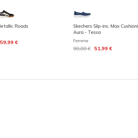
Metallic Roads
Skechers Slip-ins: Max Cushion
Aura - Tessa
Femme
it de
59,99 €
Prix réduit de
90,00 €
à
51,99 €