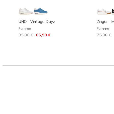
UNO - Vintage Dayz
Zinger - 
Femme
Femme
Prix réduit de
95,00 €
à
65,99 €
Prix rédu
75,00 €
à