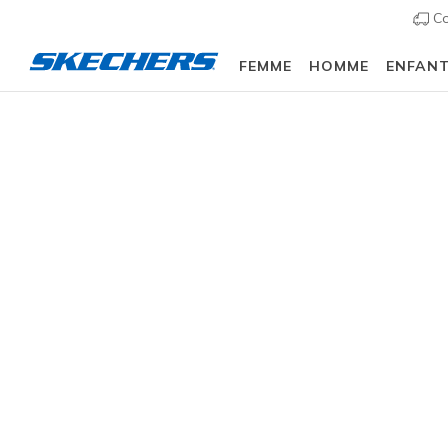
Co
FEMME
HOMME
ENFAN
Femme
Chaussures
Sandales