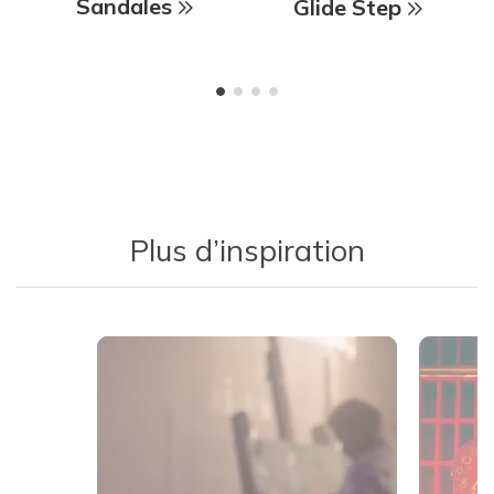
Sandales
Glide Step
Plus d’inspiration
Media Carousel
Carousel with product photos. Use the previous and next buttons 