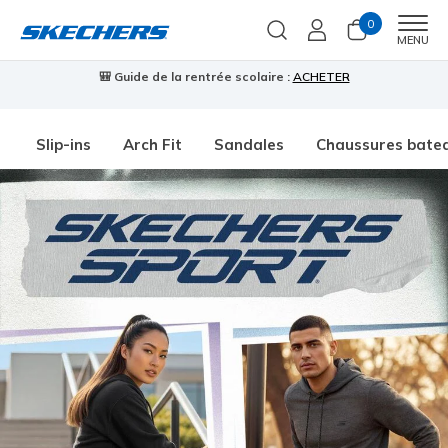
0
Men
MENU
🎒 Guide de la rentrée scolaire :
ACHETER
⭐
Slip-ins
Arch Fit
Sandales
Chaussures bate