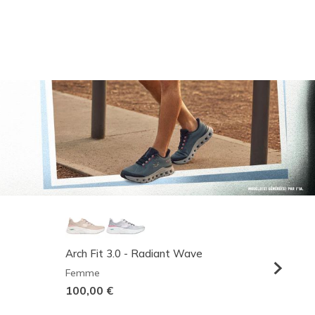
Arch Fit 3.0 - Radiant Wave
Relaxed
Femme
Homme
100,00 €
95,00 