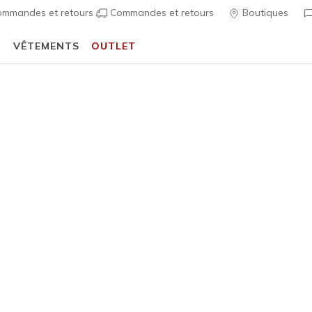
mmandes et retours
Commandes et retours
Boutiques
T
VÊTEMENTS
OUTLET
⭐
Skechers VIP :
retours sous 45 jours pour les membres
S'inscrire
⭐
 Fit
Sandales
Chaussures 