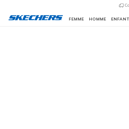
Co
FEMME
HOMME
ENFAN
Slip-ins
Arch