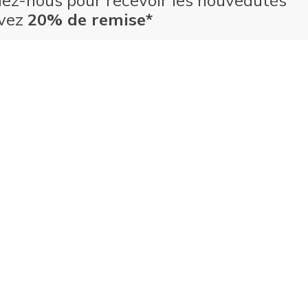
nez-nous pour recevoir les nouveautés
evez
20% de remise*
Adresse e-mail
S’ABONNER
rivant, vous acceptez de recevoir des e-mails de la part de
et approuvez les
Politique de confidentialité
et
conditions
on
. Certains articles peuvent être exclus des promotions.
onsulter les
détails des promotions
pour plus d'informations.
Indonesia
Indonesia (ind)
lités et caractéristiques environnementales
Philippines