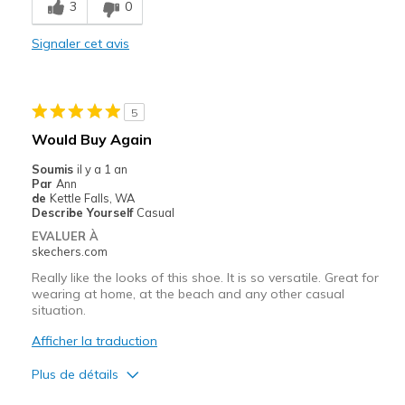
3
0
Le contre
Signaler cet avis
Entrée et sortie difficiles
Les meilleures utilisations
5
Pour sortir
Would Buy Again
Temps chaud
Soumis
il y a 1 an
Par
Ann
Largeur
Trop étroites
de
Kettle Falls, WA
Describe Yourself
Casual
Opinion sur
Les chaussures sont faites pour
Chaussures
être portées
EVALUER À
skechers.com
Really like the looks of this shoe. It is so versatile. Great for
wearing at home, at the beach and any other casual
situation.
Afficher la traduction
Plus de détails