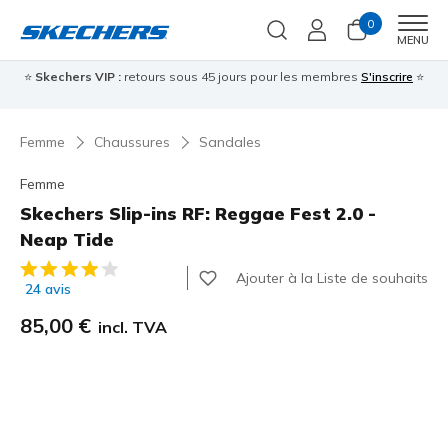
0
Men
MENU
⭐
Skechers VIP :
retours sous 45 jours pour les membres
S'inscrire
⭐

Femme
Chaussures
Sandales
Femme
Skechers Slip-ins RF: Reggae Fest 2.0 -
Neap Tide
Évaluation client 5 sur 5
Ajouter à la Liste de souhaits
24 avis
85,00 €
incl. TVA