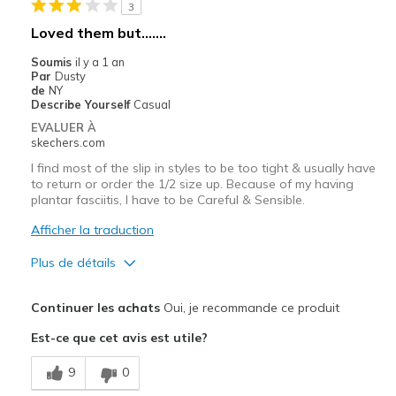
3
Width
Feels true to width
Loved them but.......
Sizing
Feels true to size
Soumis
il y a 1 an
View On Shoes
Shoes are for Wearing
Par
Dusty
de
NY
Describe Yourself
Casual
EVALUER À
skechers.com
I find most of the slip in styles to be too tight & usually have
to return or order the 1/2 size up. Because of my having
plantar fasciitis, I have to be Careful & Sensible.
Afficher la traduction
Plus de détails
Le pour
Continuer les achats
Oui, je recommande ce produit
Attractive Design
Est-ce que cet avis est utile?
Stylish
9
0
Le contre