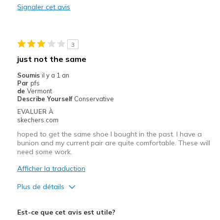
Signaler cet avis
Had to return because being ¹/² size too tight
Les meilleures utilisations
3
Casual Wear
just not the same
Width
Feels true to width
Soumis
il y a 1 an
Sizing
Feels half size too small
Par
pfs
de
Vermont
View On Shoes
I'm Into Shoes
Describe Yourself
Conservative
EVALUER À
skechers.com
hoped to get the same shoe I bought in the past. I have a
bunion and my current pair are quite comfortable. These will
need some work.
Afficher la traduction
Plus de détails
Le pour
Est-ce que cet avis est utile?
Attractive Design