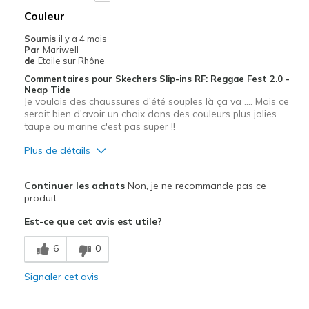
Couleur
Soumis
il y a 4 mois
Par
Mariwell
de
Etoile sur Rhône
Commentaires pour Skechers Slip-ins RF: Reggae Fest 2.0 -
Neap Tide
Je voulais des chaussures d'été souples là ça va .... Mais ce
serait bien d'avoir un choix dans des couleurs plus jolies...
taupe ou marine c'est pas super !!
Plus de détails
Les meilleures utilisations
Continuer les achats
Non, je ne recommande pas ce
Quotidien
produit
Est-ce que cet avis est utile?
Temps chaud
6
0
Largeur
Bonne largeur
Signaler cet avis