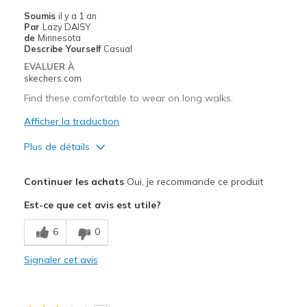
Soumis
il y a 1 an
Par
Lazy DAISY
de
Minnesota
Describe Yourself
Casual
EVALUER À
skechers.com
Find these comfortable to wear on long walks.
Afficher la traduction
Plus de détails
Le pour
Continuer les achats
Oui, je recommande ce produit
Breathe Well
Est-ce que cet avis est utile?
Comfortable
6
0
Durable
Signaler cet avis
Les meilleures utilisations
Casual Wear