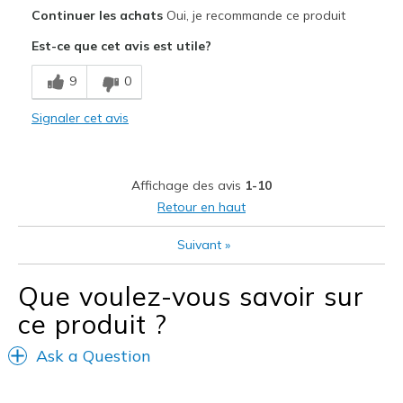
Le pour
Continuer les achats
Oui, je recommande ce produit
Attractive Design
Est-ce que cet avis est utile?
Breathe Well
9
0
Comfortable
Signaler cet avis
Les meilleures utilisations
Casual Wear
Affichage des avis
1-10
Travel
Retour en haut
Width
Feels true to width
Suivant
»
Sizing
Feels true to size
View On Shoes
Shoes are for Wearing
Que voulez-vous savoir sur
ce produit ?
Ask a Question