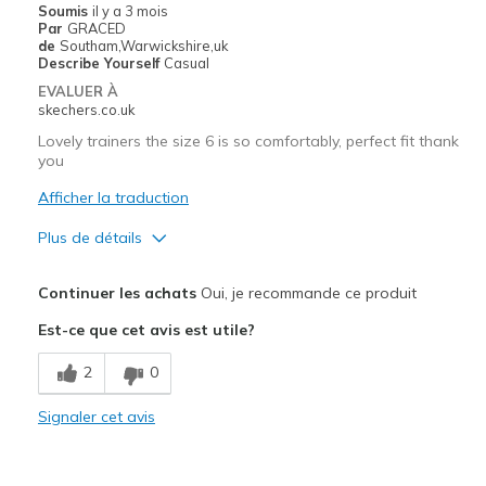
Soumis
il y a 3 mois
Par
GRACED
de
Southam,Warwickshire,uk
Describe Yourself
Casual
EVALUER À
skechers.co.uk
Lovely trainers the size 6 is so comfortably, perfect fit thank
you
Afficher la traduction
Plus de détails
Le pour
Continuer les achats
Oui, je recommande ce produit
Attractive Design
Est-ce que cet avis est utile?
Breathe Well
2
0
Comfortable
Signaler cet avis
Durable
Stylish