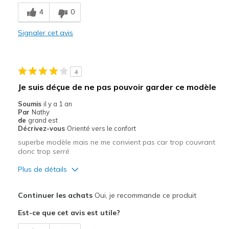
4
0
Le contre
Signaler cet avis
Need Break In
Width
Feels too narrow
Sizing
Feels true to size
4
View On Shoes
Shoes are for Wearing
Je suis déçue de ne pas pouvoir garder ce modèle
Soumis
il y a 1 an
Par
Nathy
de
grand est
Décrivez-vous
Orienté vers le confort
superbe modèle mais ne me convient pas car trop couvrant
donc trop serré
Plus de détails
Le pour
Continuer les achats
Oui, je recommande ce produit
Correspond bien à la photo
Est-ce que cet avis est utile?
Design séduisant