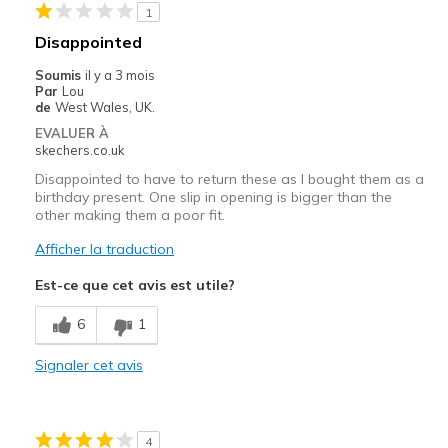
1
Les meilleures utilisations
Disappointed
Casual Wear
Soumis
il y a 3 mois
Par
Lou
Going Out
de
West Wales, UK.
EVALUER À
Travel
skechers.co.uk
Disappointed to have to return these as I bought them as a
Width
Feels true to width
birthday present. One slip in opening is bigger than the
Sizing
Feels true to size
other making them a poor fit.
View On Shoes
Shoes are for Wearing
Afficher la traduction
Est-ce que cet avis est utile?
6
1
Signaler cet avis
4