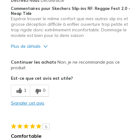
Décrivez-vous
Décontracté
Commentaires pour Skechers Slip-ins RF: Reggae Fest 2.0 -
Neap Tide
Espérai trouver le même confort que mes autres slip ins et
grosse déception difficile à enfiler ouverture trop petite et
trop rigide donc extrêmement inconfortable. Dommage le
modele est bien pour la demi saison
Plus de détails
Le pour
Continuer les achats
Non, je ne recommande pas ce
Design séduisant
produit
Est-ce que cet avis est utile?
Le contre
Entrée et sortie difficiles
1
0
Les meilleures utilisations
Signaler cet avis
Temps chaud
Taille
Bonne taille
5
Largeur
Trop étroites
Comfortable