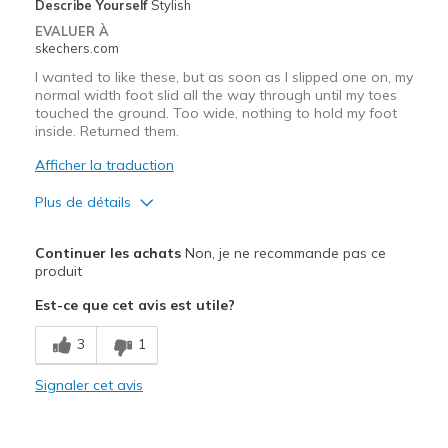
Describe Yourself
Stylish
Wear anytime
EVALUER À
skechers.com
Width
Feels true to width
I wanted to like these, but as soon as I slipped one on, my
Sizing
Feels true to size
normal width foot slid all the way through until my toes
View On Shoes
I'm Into Shoes
touched the ground. Too wide, nothing to hold my foot
inside. Returned them.
Afficher la traduction
Plus de détails
Le pour
Continuer les achats
Non, je ne recommande pas ce
Attractive Design
produit
Est-ce que cet avis est utile?
Breathe Well
3
1
Durable
Stylish
Signaler cet avis
Le contre