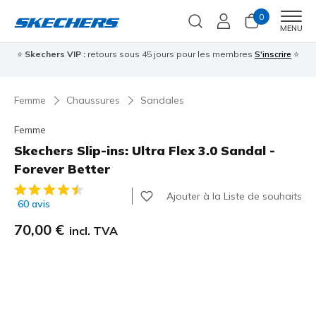
0
Men
MENU
⭐
Skechers VIP :
retours sous 45 jours pour les membres
S'inscrire
⭐

Femme
Chaussures
Sandales
Femme
Skechers Slip-ins: Ultra Flex 3.0 Sandal -
Forever Better
Évaluation client 3,1 sur 5
Ajouter à la Liste de souhaits
60 avis
70,00 €
incl. TVA