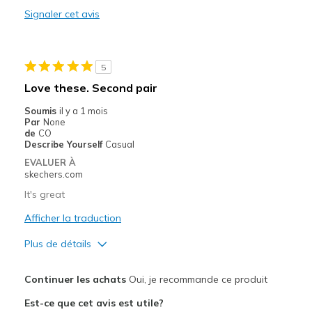
Signaler cet avis
Les meilleures utilisations
Casual Wear
5
Going Out
Love these. Second pair
Travel
Soumis
il y a 1 mois
Par
None
Width
Feels true to width
de
CO
Describe Yourself
Casual
Sizing
Feels true to size
EVALUER À
View On Shoes
I'm Into Shoes
skechers.com
It's great
Afficher la traduction
Plus de détails
Le pour
Continuer les achats
Oui, je recommande ce produit
Attractive Design
Est-ce que cet avis est utile?