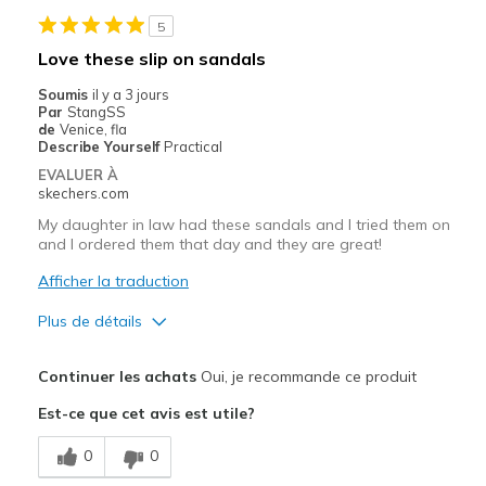
5
Love these slip on sandals
Soumis
il y a 3 jours
Par
StangSS
de
Venice, fla
Describe Yourself
Practical
EVALUER À
skechers.com
My daughter in law had these sandals and I tried them on
and I ordered them that day and they are great!
Afficher la traduction
Plus de détails
Le pour
Continuer les achats
Oui, je recommande ce produit
Attractive Design
Est-ce que cet avis est utile?
Breathe Well
0
0
Comfortable