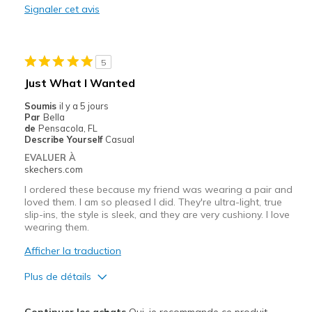
Signaler cet avis
Durable
Stylish
5
Les meilleures utilisations
Just What I Wanted
Casual Wear
Soumis
il y a 5 jours
Par
Bella
Going Out
de
Pensacola, FL
Describe Yourself
Casual
Travel
EVALUER À
skechers.com
Width
Feels true to width
I ordered these because my friend was wearing a pair and
Sizing
Feels true to size
loved them. I am so pleased I did. They're ultra-light, true
slip-ins, the style is sleek, and they are very cushiony. I love
View On Shoes
I'm Really Into Shoes
wearing them.
Afficher la traduction
Plus de détails
Le pour
Continuer les achats
Oui, je recommande ce produit