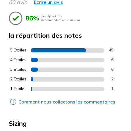
60 avis
Écrire un avis
86%
des répondants
recommanderaient à un ami
la répartition des notes
5 Etoiles
45
4 Etoiles
6
3 Etoiles
6
2 Etoiles
2
1 Etoile
1
Comment nous collectons les commentaires
Sizing