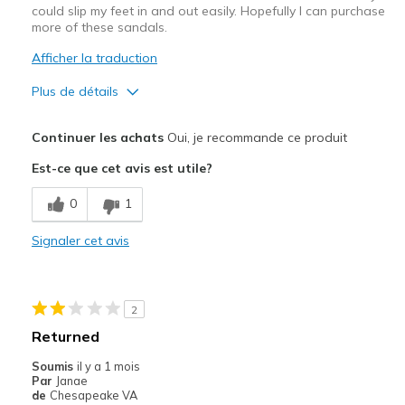
could slip my feet in and out easily. Hopefully I can purchase
more of these sandals.
Afficher la traduction
Plus de détails
Le pour
Continuer les achats
Oui, je recommande ce produit
Attractive Design
Est-ce que cet avis est utile?
Breathe Well
0
1
Comfortable
Signaler cet avis
Durable
Stylish
2
Le contre
Returned
Good quality
Soumis
il y a 1 mois
Par
Janae
Les meilleures utilisations
de
Chesapeake VA