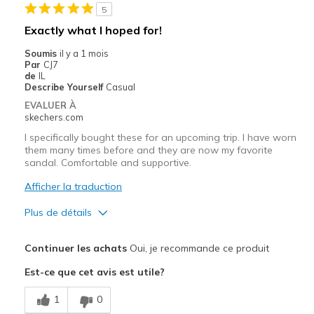
Too wide, feet slipped through
5
Exactly what I hoped for!
Les meilleures utilisations
Soumis
il y a 1 mois
Casual Wear
Par
CJ7
de
IL
Going Out
Describe Yourself
Casual
EVALUER À
Travel
skechers.com
I specifically bought these for an upcoming trip. I have worn
Width
Feels too wide
them many times before and they are now my favorite
Sizing
Feels true to size
sandal. Comfortable and supportive.
View On Shoes
I'm Into Shoes
Afficher la traduction
Plus de détails
Le pour
Continuer les achats
Oui, je recommande ce produit
Attractive Design
Est-ce que cet avis est utile?
Comfortable
1
0
Stylish