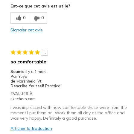
Comfortable
Est-ce que cet avis est utile?
Durable
0
0
Stylish
Signaler cet avis
Les meilleures utilisations
Casual Wear
5
Travel
so comfortable
Width
Feels true to width
Soumis
il y a 1 mois
Par
Yoya
Sizing
Feels true to size
de
Marshfield, Vt
View On Shoes
I'm Into Shoes
Describe Yourself
Practical
EVALUER À
skechers.com
I was impressed with how comfortable these were from the
moment I put them on. Work them all day at the office and
was very happy. Definitely a good purchase.
Afficher la traduction