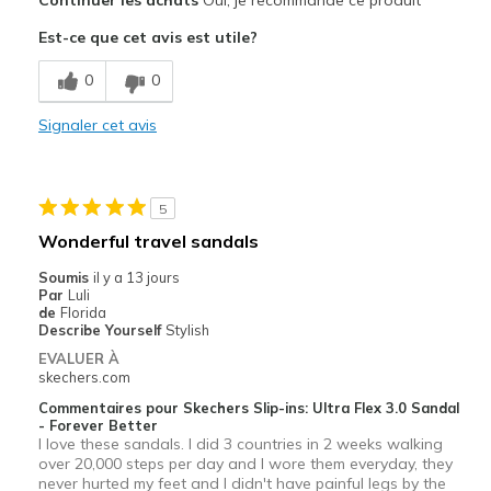
Attractive Design
Est-ce que cet avis est utile?
Comfortable
0
0
Stylish
Signaler cet avis
Width
Feels true to width
Sizing
Feels true to size
View On Shoes
I'm Into Shoes
5
Wonderful travel sandals
Soumis
il y a 13 jours
Par
Luli
de
Florida
Describe Yourself
Stylish
EVALUER À
skechers.com
Commentaires pour Skechers Slip-ins: Ultra Flex 3.0 Sandal
- Forever Better
I love these sandals. I did 3 countries in 2 weeks walking
over 20,000 steps per day and I wore them everyday, they
never hurted my feet and I didn't have painful legs by the