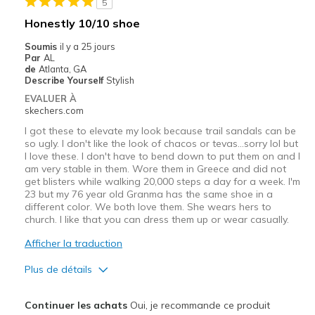
5
Honestly 10/10 shoe
Soumis
il y a 25 jours
Par
AL
de
Atlanta, GA
Describe Yourself
Stylish
EVALUER À
skechers.com
I got these to elevate my look because trail sandals can be
so ugly. I don't like the look of chacos or tevas…sorry lol but
I love these. I don't have to bend down to put them on and I
am very stable in them. Wore them in Greece and did not
get blisters while walking 20,000 steps a day for a week. I'm
23 but my 76 year old Granma has the same shoe in a
different color. We both love them. She wears hers to
church. I like that you can dress them up or wear casually.
Afficher la traduction
Plus de détails
Le pour
Continuer les achats
Oui, je recommande ce produit