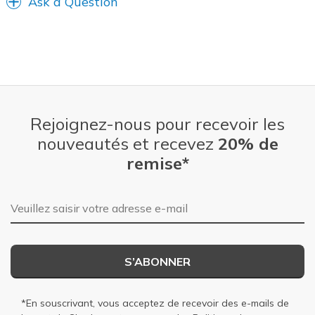
Ask a Question
Width
Feels true to width
Sizing
Feels true to size
View On Shoes
I'm Into Shoes
Rejoignez-nous pour recevoir les
nouveautés et recevez
20% de
remise*
Adresse e-mail
S’ABONNER
*En souscrivant, vous acceptez de recevoir des e-mails de