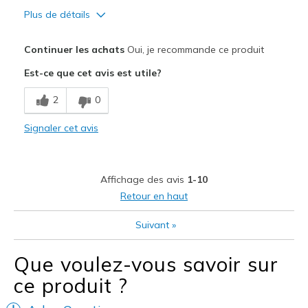
Plus de détails
Le pour
Continuer les achats
Oui, je recommande ce produit
Attractive Design
Est-ce que cet avis est utile?
Breathe Well
2
0
Comfortable
Signaler cet avis
Durable
Stylish
Affichage des avis
1-10
Les meilleures utilisations
Retour en haut
Casual Wear
Suivant
»
Going Out
Que voulez-vous savoir sur
Special Occasions
ce produit ?
Travel