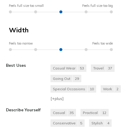
Feels full size too small
Feels full size too big
Width
Feels too narrow
Feels too wide
Best Uses
Casual Wear
53
Travel
37
Going Out
29
Special Occasions
10
Work
2
[+
plus
]
Describe Yourself
Casual
35
Practical
12
Conservative
5
Stylish
4