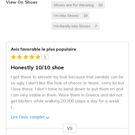
View On Shoes
Shoes are for Wearing
30
I'm Into Shoes
19
I'm Really Into Shoes
7
Avis favorable le plus populaire
5
Honestly 10/10 shoe
I got these to elevate my look because trail sandals can be
so ugly. I don't like the look of chacos or tevas…sorry lol but
I love these. I don't have to bend down to put them on and
I am very stable in them. Wore them in Greece and did not
get blisters while walking 20,000 steps a day for a week.
I
...
Lire l'avis complet
VS
Coup