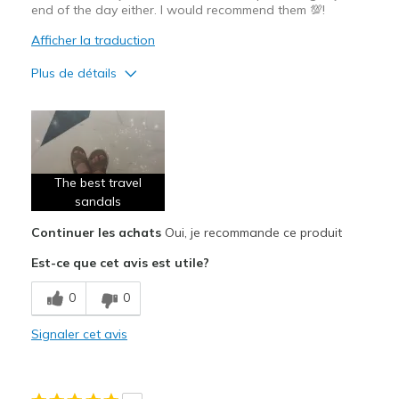
end of the day either. I would recommend them 💯!
Afficher la traduction
Plus de détails
Le pour
Attractive Design
Breathe Well
The best travel
Comfortable
sandals
Continuer les achats
Oui, je recommande ce produit
Les meilleures utilisations
Est-ce que cet avis est utile?
Travel
0
0
Width
Feels true to width
Sizing
Feels true to size
Signaler cet avis
View On Shoes
I'm Into Shoes