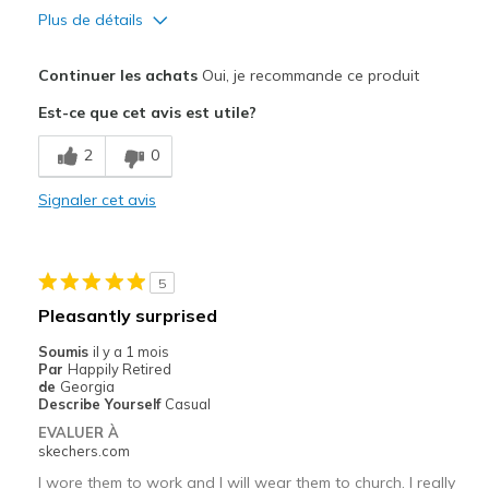
Plus de détails
Le pour
Continuer les achats
Oui, je recommande ce produit
Attractive Design
Est-ce que cet avis est utile?
Breathe Well
2
0
Comfortable
Signaler cet avis
Les meilleures utilisations
Casual Wear
5
Travel
Pleasantly surprised
Width
Feels true to width
Soumis
il y a 1 mois
Par
Happily Retired
Sizing
Feels true to size
de
Georgia
View On Shoes
Shoes are for Wearing
Describe Yourself
Casual
EVALUER À
skechers.com
I wore them to work and I will wear them to church. I really