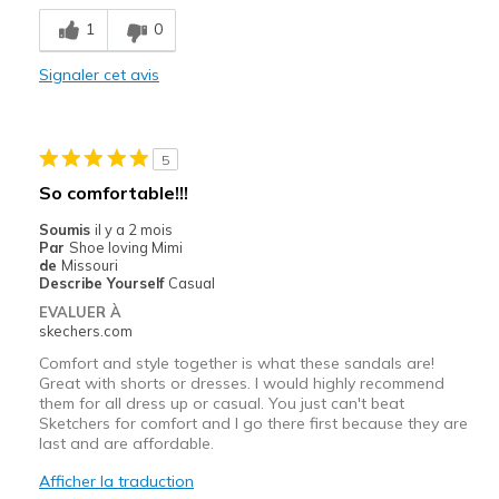
Comfortable
1
0
Durable
Signaler cet avis
Les meilleures utilisations
Casual Wear
5
Going Out
So comfortable!!!
Special Occasions
Soumis
il y a 2 mois
Par
Shoe loving Mimi
Travel
de
Missouri
Describe Yourself
Casual
Width
Feels true to width
EVALUER À
skechers.com
Sizing
Feels true to size
View On Shoes
Shoes are for Wearing
Comfort and style together is what these sandals are!
Great with shorts or dresses. I would highly recommend
them for all dress up or casual. You just can't beat
Sketchers for comfort and I go there first because they are
last and are affordable.
Afficher la traduction