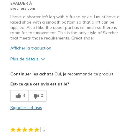
EVALUER À
skechers.com
I have a shorter left leg with a fused ankle. I must have a
laced shoe with a smooth bottom so that a lift can be
applied. Also I like the upper part as all mesh so there is
room for toe movement. This is the only style of Skecher
that meets those requirements. Great shoe!
Afficher la traduction
Plus de détails
Le pour
Continuer les achats
Oui, je recommande ce produit
Attractive Design
Est-ce que cet avis est utile?
Breathe Well
3
0
Comfortable
Signaler cet avis
Durable
Stylish
5