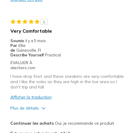
Les meilleures utilisations
Hiking or long walks
5
Very Comfortable
Width
Feels true to width
Sizing
Feels true to size
Soumis
il y a 5 mois
Par
Ellie
View On Shoes
I'm Into Shoes
de
Gainesville, Fl
Describe Yourself
Practical
EVALUER À
skechers.com
I have drop foot, and these sneakers are very comfortable
and I like the soles as they are high in the toe area so I
don't trip and fall.
Afficher la traduction
Plus de détails
Le pour
Continuer les achats
Oui, je recommande ce produit
Comfortable