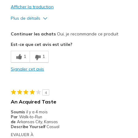
Afficher la traduction
Plus de détails
Le pour
Continuer les achats
Oui, je recommande ce produit
Comfortable
Est-ce que cet avis est utile?
Les meilleures utilisations
1
1
Casual Wear
Signaler cet avis
Width
Feels true to width
Sizing
Feels true to size
View On Shoes
Shoes are for Wearing
4
An Acquired Taste
Soumis
il y a 4 mois
Par
Walk-to-Run
de
Arkansas City, Kansas
Describe Yourself
Casual
EVALUER À