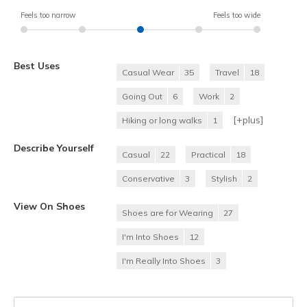
Feels too narrow
Feels too wide
Best Uses
Casual Wear
35
Travel
18
Going Out
6
Work
2
[+
plus
]
Hiking or long walks
1
Describe Yourself
Casual
22
Practical
18
Conservative
3
Stylish
2
View On Shoes
Shoes are for Wearing
27
I'm Into Shoes
12
I'm Really Into Shoes
3