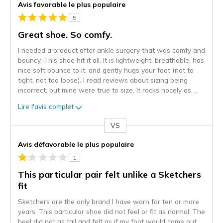
Avis favorable le plus populaire
5
Great shoe. So comfy.
I needed a product after ankle surgery that was comfy and
bouncy. This shoe hit it all. It is lightweight, breathable, has
nice soft bounce to it, and gently hugs your foot (not to
tight, not too loose). I read reviews about sizing being
incorrect, but mine were true to size. It rocks nocely as
...
Lire l'avis complet
VS
Coup
de
Avis défavorable le plus populaire
projecteur
1
sur
les
This particular pair felt unlike a Sketchers
critiques
fit
Sketchers are the only brand I have worn for ten or more
years. This particular shoe did not feel or fit as normal. The
heel did not as tall and felt as if my foot would come out