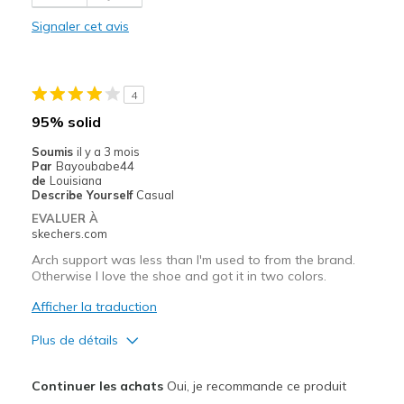
Need Break In
Signaler cet avis
Les meilleures utilisations
Casual Wear
4
Width
Feels too narrow
95% solid
Sizing
Feels full size too small
Soumis
il y a 3 mois
View On Shoes
Shoes are for Wearing
Par
Bayoubabe44
de
Louisiana
Describe Yourself
Casual
EVALUER À
skechers.com
Arch support was less than I'm used to from the brand.
Otherwise I love the shoe and got it in two colors.
Afficher la traduction
Plus de détails
Le pour
Continuer les achats
Oui, je recommande ce produit
Attractive Design