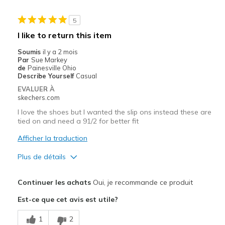
Stylish
5
Les meilleures utilisations
I like to return this item
Casual Wear
Soumis
il y a 2 mois
Par
Sue Markey
Going Out
de
Painesville Ohio
Describe Yourself
Casual
Travel
EVALUER À
skechers.com
Width
Feels true to width
I love the shoes but I wanted the slip ons instead these are
Sizing
Feels true to size
tied on and need a 91/2 for better fit
View On Shoes
Shoes are for Wearing
Afficher la traduction
Plus de détails
Le pour
Continuer les achats
Oui, je recommande ce produit
Attractive Design
Est-ce que cet avis est utile?
Le contre
1
2