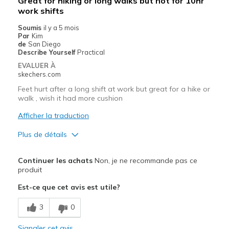
Great for hiking or long walks but not for 10hr
work shifts
Soumis
il y a 5 mois
Par
Kim
de
San Diego
Describe Yourself
Practical
EVALUER À
skechers.com
Feet hurt after a long shift at work but great for a hike or
walk , wish it had more cushion
Afficher la traduction
Plus de détails
Le pour
Continuer les achats
Non, je ne recommande pas ce
Breathe Well
produit
Est-ce que cet avis est utile?
Le contre
Poor Cushioning
3
0
Wear Out Quickly
Signaler cet avis