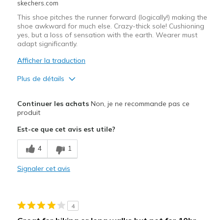
skechers.com
This shoe pitches the runner forward (logically!) making the
shoe awkward for much else. Crazy-thick sole! Cushioning
yes, but a loss of sensation with the earth. Wearer must
adapt significantly.
Afficher la traduction
Plus de détails
Le pour
Continuer les achats
Non, je ne recommande pas ce
light weight
produit
Est-ce que cet avis est utile?
Le contre
Snug
4
1
Width
Signaler cet avis
Feels true to width
Sizing
Feels true to size
View On Shoes
Shoes are for Wearing
4