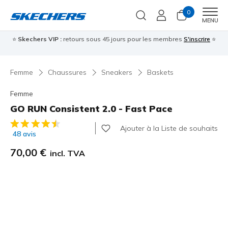
0
Men
MENU
⭐
Skechers VIP :
retours sous 45 jours pour les membres
S'inscrire
⭐

Femme
Chaussures
Sneakers
Baskets
Femme
GO RUN Consistent 2.0 - Fast Pace
Évaluation client 5 sur 5
Ajouter à la Liste de souhaits
48 avis
70,00 €
incl. TVA