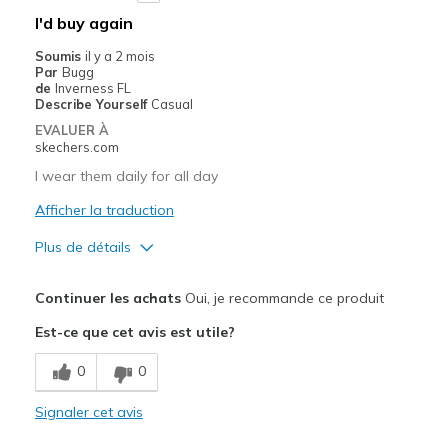
Les meilleures utilisations
I'd buy again
Casual Wear
Soumis
il y a 2 mois
Par
Bugg
Travel
de
Inverness FL
Describe Yourself
Casual
Width
Feels true to width
EVALUER À
skechers.com
Sizing
Feels true to size
View On Shoes
Shoes are for Wearing
I wear them daily for all day
Afficher la traduction
Plus de détails
Le pour
Continuer les achats
Oui, je recommande ce produit
Attractive Design
Est-ce que cet avis est utile?
Breathe Well
0
0
Comfortable
Signaler cet avis
Durable