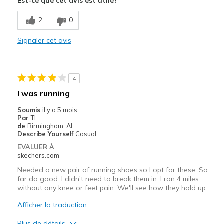
Est-ce que cet avis est utile?
Les meilleures utilisations
2
0
Casual Wear
Signaler cet avis
Width
Feels true to width
Sizing
Feels true to size
View On Shoes
Shoes are for Wearing
4
I was running
Soumis
il y a 5 mois
Par
TL
de
Birmingham, AL
Describe Yourself
Casual
EVALUER À
skechers.com
Needed a new pair of running shoes so I opt for these. So
far do good. I didn't need to break them in. I ran 4 miles
without any knee or feet pain. We'll see how they hold up.
Afficher la traduction
Plus de détails