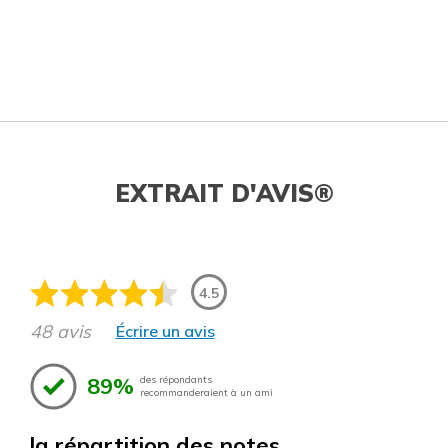
EXTRAIT D'AVIS®
4.5
48 avis
Écrire un avis
89%
des répondants
recommanderaient à un ami
la répartition des notes