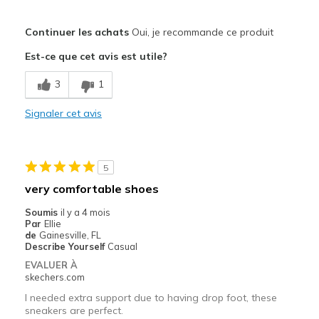
Le pour
Continuer les achats
Oui, je recommande ce produit
Attractive Design
Est-ce que cet avis est utile?
Breathe Well
3
1
Comfortable
Signaler cet avis
Stylish
Les meilleures utilisations
5
Casual Wear
very comfortable shoes
Work
Soumis
il y a 4 mois
Par
Ellie
Width
Feels true to width
de
Gainesville, FL
Describe Yourself
Casual
Sizing
Feels true to size
EVALUER À
View On Shoes
I'm Really Into Shoes
skechers.com
I needed extra support due to having drop foot, these
sneakers are perfect.