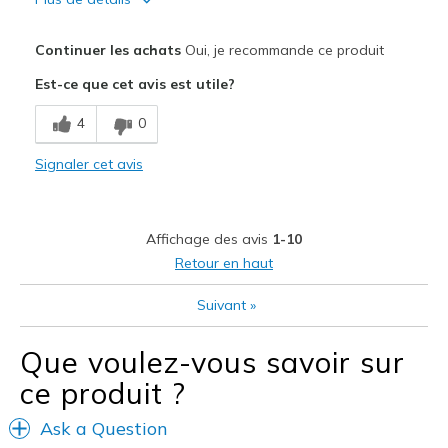
Le pour
Continuer les achats
Oui, je recommande ce produit
Comfortable
Est-ce que cet avis est utile?
Les meilleures utilisations
4
0
Running
Signaler cet avis
Width
Feels true to width
Sizing
Feels true to size
View On Shoes
I'm Into Shoes
Affichage des avis
1-10
Retour en haut
Suivant
»
Que voulez-vous savoir sur
ce produit ?
Ask a Question