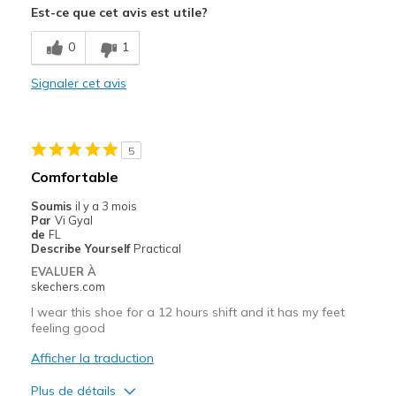
Est-ce que cet avis est utile?
Comfortable
0
1
Le contre
Signaler cet avis
Less arch support than expected
Les meilleures utilisations
5
Casual Wear
Comfortable
Width
Feels true to width
Soumis
il y a 3 mois
Sizing
Feels true to size
Par
Vi Gyal
de
FL
View On Shoes
I'm Into Shoes
Describe Yourself
Practical
EVALUER À
skechers.com
I wear this shoe for a 12 hours shift and it has my feet
feeling good
Afficher la traduction
Plus de détails