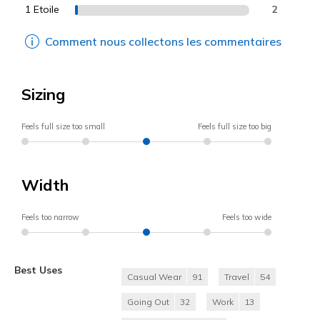
1 Etoile
2
Comment nous collectons les commentaires
Sizing
Feels full size too small
Feels full size too big
Width
Feels too narrow
Feels too wide
Best Uses
Casual Wear
91
Travel
54
Going Out
32
Work
13