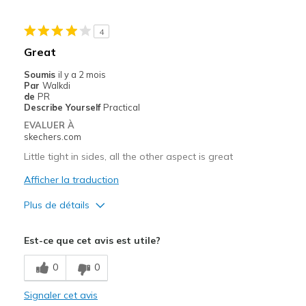
Le contre
4
Wear Out Quickly
Great
Les meilleures utilisations
Soumis
il y a 2 mois
Par
Walkdi
Going Out
de
PR
Describe Yourself
Practical
Travel
EVALUER À
skechers.com
Width
Feels true to width
Little tight in sides, all the other aspect is great
Sizing
Feels true to size
View On Shoes
Afficher la traduction
I'm Really Into Shoes
Plus de détails
Le pour
Est-ce que cet avis est utile?
Comfortable
0
0
Stylish
Signaler cet avis
Les meilleures utilisations