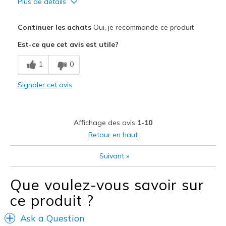
Plus de détails
Le pour
Continuer les achats
Oui, je recommande ce produit
Attractive Design
Est-ce que cet avis est utile?
Breathe Well
1
0
Comfortable
Signaler cet avis
Les meilleures utilisations
Casual Wear
Affichage des avis
1-10
Travel
Retour en haut
Width
Feels true to width
Suivant
»
Sizing
Feels true to size
Que voulez-vous savoir sur
ce produit ?
Ask a Question