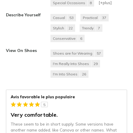
[+
plus
]
Special Occasions
8
Describe Yourself
Casual
53
Practical
37
Stylish
22
Trendy
7
Conservative
6
View On Shoes
Shoes are for Wearing
57
I'm Really Into Shoes
29
I'm Into Shoes
26
Avis favorable le plus populaire
5
Very comfortable.
These seem to be in short supply. Some versions have
another name added, like Canova or other names. What