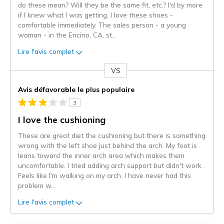
do these mean? Will they be the same fit, etc.? I'd by more
if I knew what I was getting. I love these shoes -
comfortable immediately. The sales person - a young
woman - in the Encino, CA, st
...
Lire l'avis complet
VS
Coup
de
Avis défavorable le plus populaire
projecteur
3
sur
les
I love the cushioning
critiques
These are great diet the cushioning but there is something
wrong with the left shoe just behind the arch. My foot is
leans toward the inner arch area which makes them
uncomfortable. I tried adding arch support but didn't work .
Feels like I'm walking on my arch. I have never had this
problem w
...
Lire l'avis complet