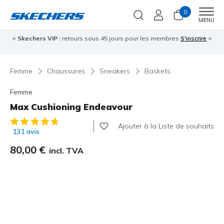
0
Men
MENU
⭐
Skechers VIP :
retours sous 45 jours pour les membres
S'inscrire
⭐

Femme
Chaussures
Sneakers
Baskets
Femme
Max Cushioning Endeavour
Évaluation client 5 sur 5
Ajouter à la Liste de souhaits
131 avis
80,00 €
incl. TVA