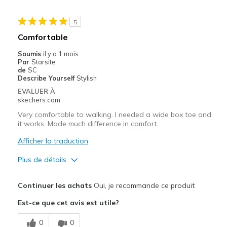
5
Comfortable
Soumis
il y a 1 mois
Par
Starsite
de
SC
Describe Yourself
Stylish
EVALUER À
skechers.com
Very comfortable to walking. I needed a wide box toe and
it works. Made much difference in comfort.
Afficher la traduction
Plus de détails
Le pour
Continuer les achats
Oui, je recommande ce produit
Comfortable
Est-ce que cet avis est utile?
Stylish
0
0