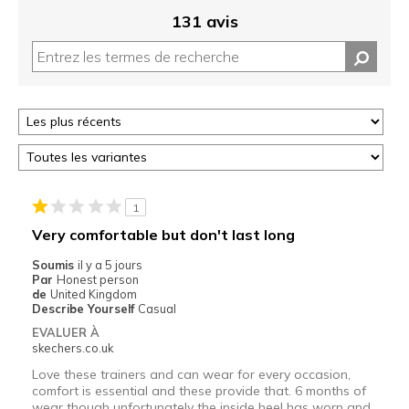
131 avis
1
Very comfortable but don't last long
Soumis
il y a 5 jours
Par
Honest person
de
United Kingdom
Describe Yourself
Casual
EVALUER À
skechers.co.uk
Love these trainers and can wear for every occasion,
comfort is essential and these provide that. 6 months of
wear though unfortunately the inside heel has worn and