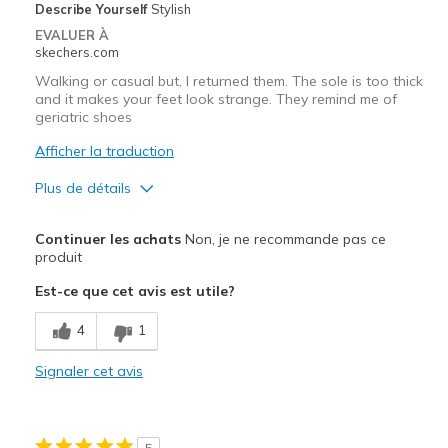
Describe Yourself
Stylish
Sizing
Feels true to size
EVALUER À
View On Shoes
I'm Really Into Shoes
skechers.com
Walking or casual but, I returned them. The sole is too thick
and it makes your feet look strange. They remind me of
geriatric shoes
Afficher la traduction
Plus de détails
Le pour
Continuer les achats
Non, je ne recommande pas ce
Comfortable
produit
Est-ce que cet avis est utile?
Le contre
They are just too chunky and bulky looking
4
1
Les meilleures utilisations
Signaler cet avis
Casual Wear
Width
Feels true to width
5