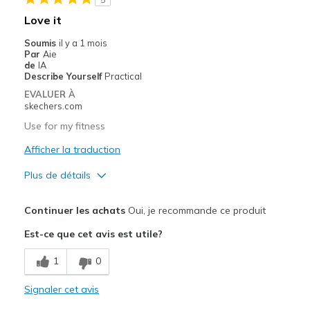
Sizing
Feels true to size
Love it
View On Shoes
I'm Really Into Shoes
Soumis
il y a 1 mois
Par
Aie
de
IA
Describe Yourself
Practical
EVALUER À
skechers.com
Use for my fitness
Afficher la traduction
Plus de détails
Le pour
Continuer les achats
Oui, je recommande ce produit
Attractive Design
Est-ce que cet avis est utile?
Breathe Well
1
0
Comfortable
Signaler cet avis
Durable