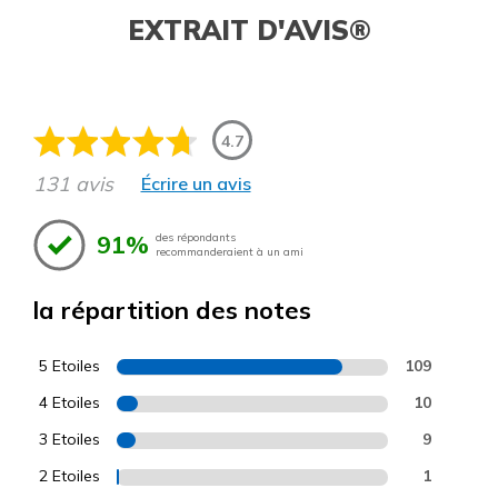
EXTRAIT D'AVIS®
4.7
131 avis
Écrire un avis
91%
des répondants
recommanderaient à un ami
la répartition des notes
5 Etoiles
109
4 Etoiles
10
3 Etoiles
9
2 Etoiles
1