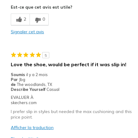
Attractive Design
Est-ce que cet avis est utile?
Durable
2
0
Stylish
Signaler cet avis
Le contre
Tight on outer toes
5
Les meilleures utilisations
Love the shoe, would be perfect if it was slip in!
Casual Wear
Soumis
il y a 2 mois
Par
Jbg
Width
Feels too narrow
de
The woodlands, TX
Describe Yourself
Casual
Sizing
Feels half size too small
EVALUER À
View On Shoes
Shoes are for Wearing
skechers.com
I prefer slip in styles but needed the max cushioning and this
price point.
Afficher la traduction