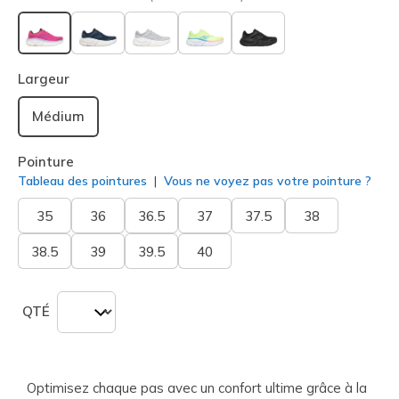
sélectionné
Largeur
Médium
Pointure
Tableau des pointures
Vous ne voyez pas votre pointure ?
35
36
36.5
37
37.5
38
38.5
39
39.5
40
QTÉ
Optimisez chaque pas avec un confort ultime grâce à la