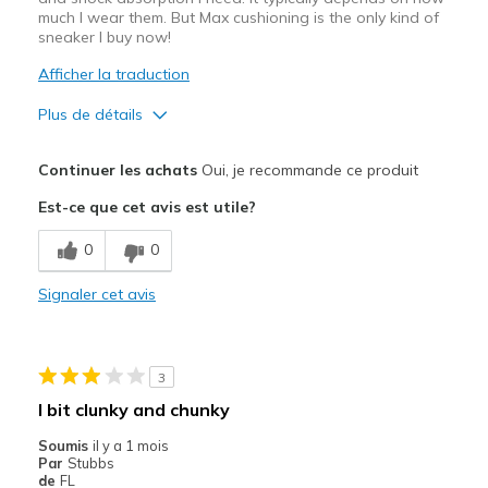
much I wear them. But Max cushioning is the only kind of
sneaker I buy now!
Afficher la traduction
Plus de détails
Le pour
Continuer les achats
Oui, je recommande ce produit
Breathe Well
Est-ce que cet avis est utile?
Comfortable
0
0
Light weight, great cushioning
Signaler cet avis
Stylish
Les meilleures utilisations
3
Casual Wear
I bit clunky and chunky
Travel
Soumis
il y a 1 mois
Par
Stubbs
Width
Feels true to width
de
FL