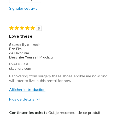
Les meilleures utilisations
Signaler cet avis
Walking
Width
Feels true to width
5
Sizing
Feels true to size
Love these!
View On Shoes
I'm Into Shoes
Soumis
il y a 1 mois
Par
Eko
de
Dixon nm
Describe Yourself
Practical
EVALUER À
skechers.com
Recovering from surgery these shoes enable me now and
will later to live in this rental for now.
Afficher la traduction
Plus de détails
Le pour
Continuer les achats
Oui, je recommande ce produit
Comfortable