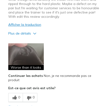
ripped through to the hard plastic. Maybe a defect on my
pair but I'm waiting for customer services to be honourable
and place the trainer to see if it's just one defective pair!
With edit this review accordingly.
Afficher la traduction
Plus de détails
Le pour
Attractive Design
Comfortable
Worse than it looks
Le contre
Poor Cushioning
Continuer les achats
Non, je ne recommande pas ce
produit
Wear Out Quickly
Est-ce que cet avis est utile?
Les meilleures utilisations
0
0
Casual Wear