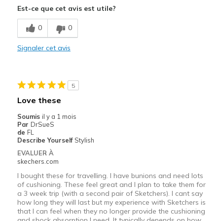
Est-ce que cet avis est utile?
Les meilleures utilisations
0
0
Inside on concrete foor
Signaler cet avis
Width
Feels true to width
Sizing
Feels true to size
5
Love these
Soumis
il y a 1 mois
Par
DrSueS
de
FL
Describe Yourself
Stylish
EVALUER À
skechers.com
I bought these for travelling. I have bunions and need lots
of cushioning. These feel great and I plan to take them for
a 3 week trip (with a second pair of Sketchers). I cant say
how long they will last but my experience with Sketchers is
that I can feel when they no longer provide the cushioning
and shock absorption I need. It typically depends on how