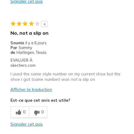
Signaler cet avis
Travel
Width
Feels true to width
4
Sizing
Feels true to size
No, not a slip on
View On Shoes
Shoes are for Wearing
Soumis
il y a 6 jours
Par
Sammy
de
Harlingen, Texas
EVALUER À
skechers.com
I used the same style number on my current shoe but the
shoe I got (same number) was not a slip on
Afficher la traduction
Est-ce que cet avis est utile?
0
0
Signaler cet avis