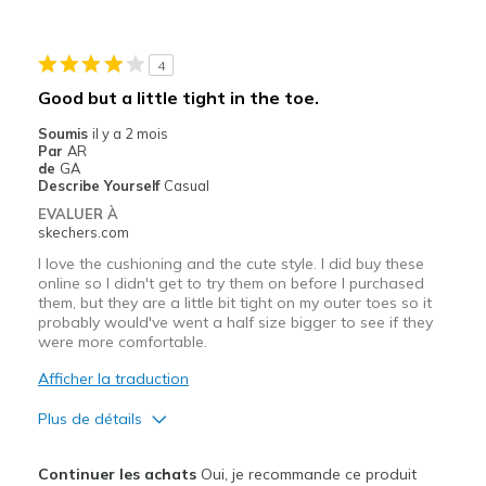
Going Out
4
Width
Feels true to width
Good but a little tight in the toe.
Sizing
Feels true to size
Soumis
il y a 2 mois
Par
AR
de
GA
Describe Yourself
Casual
EVALUER À
skechers.com
I love the cushioning and the cute style. I did buy these
online so I didn't get to try them on before I purchased
them, but they are a little bit tight on my outer toes so it
probably would've went a half size bigger to see if they
were more comfortable.
Afficher la traduction
Plus de détails
Le pour
Continuer les achats
Oui, je recommande ce produit