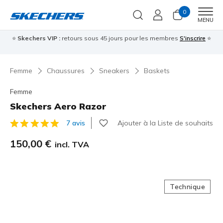
0
Men
MENU
⭐
Skechers VIP :
retours sous 45 jours pour les membres
S'inscrire
⭐

Femme
Chaussures
Sneakers
Baskets
Femme
Skechers Aero Razor
Ajouter à la Liste de souhaits
7 avis
Évaluation client 4,5 sur 5
150,00 €
incl. TVA
Technique