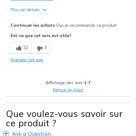
Plus de détails
Le pour
Continuer les achats
Oui, je recommande ce produit
Attractive Design
Est-ce que cet avis est utile?
Breathe Well
22
3
Comfortable
Signaler cet avis
Durable
Stylish
Affichage des avis
1-7
Super light weight
Retour en haut
Les meilleures utilisations
Road running
Que voulez-vous savoir sur
ce produit ?
Width
Feels true to width
Sizing
Feels true to size
Ask a Question