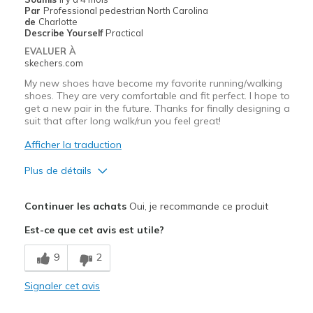
Par
Professional pedestrian North Carolina
de
Charlotte
Describe Yourself
Practical
EVALUER À
skechers.com
My new shoes have become my favorite running/walking
shoes. They are very comfortable and fit perfect. I hope to
get a new pair in the future. Thanks for finally designing a
suit that after long walk/run you feel great!
Afficher la traduction
Plus de détails
Le pour
Continuer les achats
Oui, je recommande ce produit
Attractive Design
Est-ce que cet avis est utile?
Breathe Well
9
2
Comfortable
Signaler cet avis
Durable