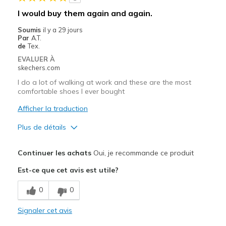
I would buy them again and again.
Soumis
il y a 29 jours
Par
A.T.
de
Tex.
EVALUER À
skechers.com
I do a lot of walking at work and these are the most
comfortable shoes I ever bought
Afficher la traduction
Plus de détails
Le pour
Continuer les achats
Oui, je recommande ce produit
Comfortable
Est-ce que cet avis est utile?
Width
Feels true to width
0
0
Sizing
Feels true to size
View On Shoes
Shoes are for Wearing
Signaler cet avis