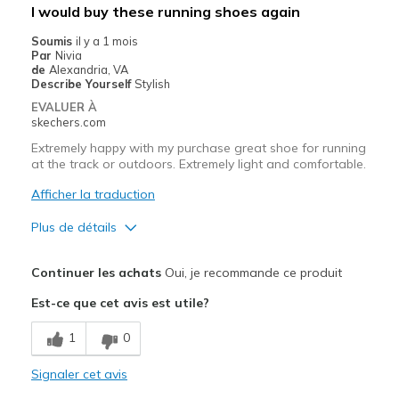
I would buy these running shoes again
Soumis
il y a 1 mois
Par
Nivia
de
Alexandria, VA
Describe Yourself
Stylish
EVALUER À
skechers.com
Extremely happy with my purchase great shoe for running
at the track or outdoors. Extremely light and comfortable.
Afficher la traduction
Plus de détails
Le pour
Continuer les achats
Oui, je recommande ce produit
Attractive Design
Est-ce que cet avis est utile?
Breathe Well
1
0
Comfortable
Signaler cet avis
Stylish