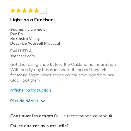
Stylish
5
Le contre
Light as a Feather
Poor Quality
Soumis
il y a 5 mois
Par
Ro
Les meilleures utilisations
de
Castro Valley
Describe Yourself
Practical
Travel
EVALUER À
skechers.com
Width
Feels true to width
Got this racing shoe before the Oakland half marathon.
Sizing
Feels half size too small
With hardly any break in I wore them and they felt
View On Shoes
I'm Into Shoes
fantastic. Light, great shape on the sole, good bounce.
Glad I got them!
Afficher la traduction
Plus de détails
Le pour
Continuer les achats
Oui, je recommande ce produit
Attractive Design
Est-ce que cet avis est utile?