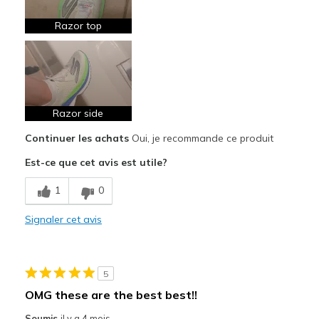
Comfortable
Razor top
Light Weight
Race Ready
Responsive
Razor side
Les meilleures utilisations
Continuer les achats
Oui, je recommande ce produit
Races
Est-ce que cet avis est utile?
Tempo Runs
1
0
Track work
Signaler cet avis
Training Runs
Width
Feels true to width
5
Sizing
Feels true to size
OMG these are the best best!!
View On Shoes
I'm Really Into Shoes
Soumis
il y a 4 mois