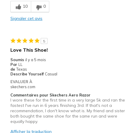
Breathe Well
10
0
Comfortable
Signaler cet avis
Le contre
Tiny bit too short, toe box tiny bit small
5
Les meilleures utilisations
Love This Shoe!
Racing shoe
Soumis
il y a 5 mois
Par
LL
Width
Feels true to width
de
Texas
Describe Yourself
Casual
Sizing
Feels half size too small
EVALUER À
View On Shoes
Shoes are for Wearing
skechers.com
Commentaires pour Skechers Aero Razor
I wore these for the first time in a very large 5k and ran the
fastest I've run in 6 years finishing 3rd. If that's not a
recommendation, I don't know what is. My friend and sister
both bought the same shoe for the same run and were
equally happy.
Afficher la traduction