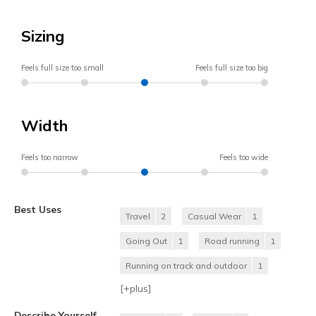
Sizing
Feels full size too small
Feels full size too big
Width
Feels too narrow
Feels too wide
Best Uses
Travel
2
Casual Wear
1
Going Out
1
Road running
1
Running on track and outdoor
1
[+
plus
]
Describe Yourself