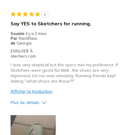
Les meilleures utilisations
5
Running on track and outdoor
Say YES to Sketchers for running.
Width
Feels true to width
Soumis
il y a 2 mois
Par
RachRunz
Sizing
Feels true to size
de
Georgia
View On Shoes
I'm Really Into Shoes
EVALUER À
skechers.com
I was very skeptical but the specs met my preference. If
Sketchers were good for Meb...the shoes are very
impressive.1st run was amazing. Running friends kept
asking "what shoes are those?!"
Afficher la traduction
Plus de détails
Le pour
Attractive Design
Breathe Well