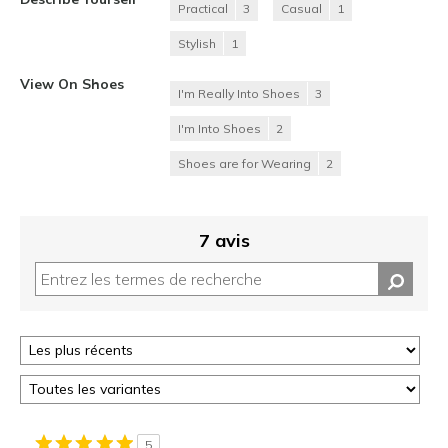
Practical
3
Casual
1
Stylish
1
View On Shoes
I'm Really Into Shoes
3
I'm Into Shoes
2
Shoes are for Wearing
2
7 avis
5