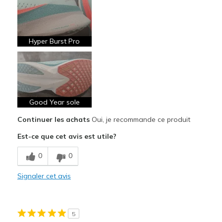
Attractive Design
Breathe Well
Comfortable
Hyper Burst Pro
Durable
Stylish
Les meilleures utilisations
Good Year sole
Casual Wear
Continuer les achats
Oui, je recommande ce produit
Going Out
Est-ce que cet avis est utile?
Travel
0
0
Width
Feels true to width
Signaler cet avis
Sizing
Feels true to size
View On Shoes
I'm Really Into Shoes
5