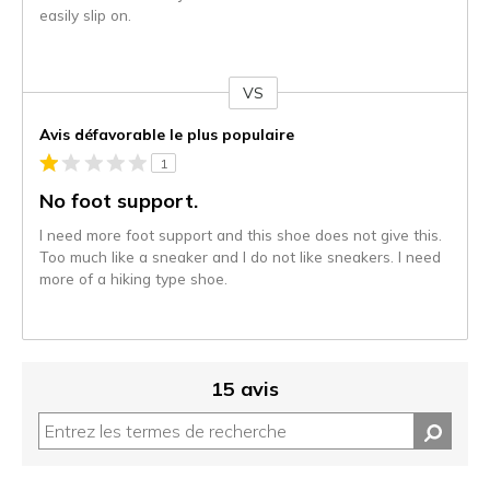
easily slip on.
VS
Coup
de
Avis défavorable le plus populaire
projecteur
1
sur
les
No foot support.
critiques
I need more foot support and this shoe does not give this.
Too much like a sneaker and I do not like sneakers. I need
more of a hiking type shoe.
15 avis