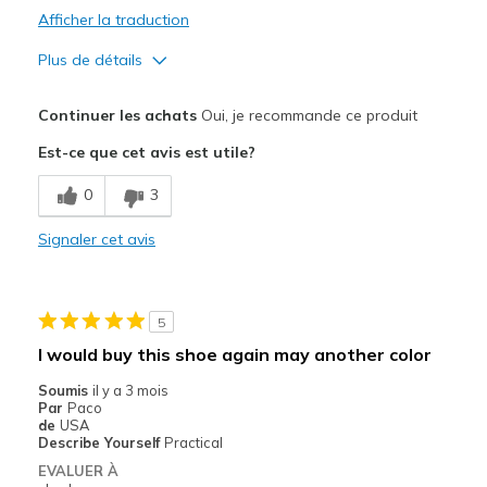
Afficher la traduction
Plus de détails
Le pour
Continuer les achats
Oui, je recommande ce produit
Attractive Design
Est-ce que cet avis est utile?
Comfortable
0
3
Le contre
Signaler cet avis
Need Break In
Les meilleures utilisations
5
Casual Wear
I would buy this shoe again may another color
Width
Feels true to width
Soumis
il y a 3 mois
Sizing
Feels half size too small
Par
Paco
de
USA
View On Shoes
I'm Into Shoes
Describe Yourself
Practical
EVALUER À