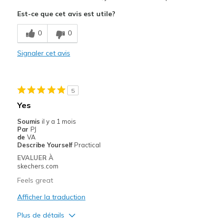
Attractive Design
Est-ce que cet avis est utile?
Comfortable
0
0
Stylish
Signaler cet avis
Les meilleures utilisations
Casual Wear
5
Travel
Yes
Width
Feels true to width
Soumis
il y a 1 mois
Par
PJ
Sizing
Feels true to size
de
VA
View On Shoes
I'm Into Shoes
Describe Yourself
Practical
EVALUER À
skechers.com
Feels great
Afficher la traduction
Plus de détails