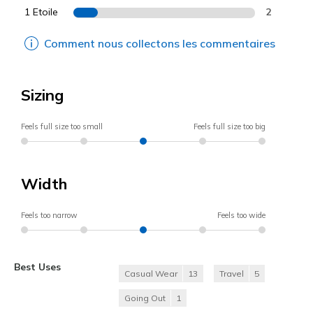
1 Etoile
2
Comment nous collectons les commentaires
Sizing
Feels full size too small
Feels full size too big
Width
Feels too narrow
Feels too wide
Best Uses
Casual Wear
13
Travel
5
Going Out
1