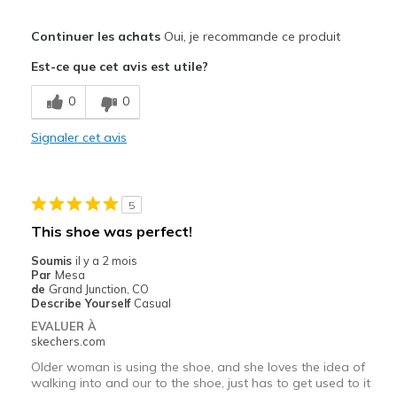
Le pour
Continuer les achats
Oui, je recommande ce produit
Comfortable
Est-ce que cet avis est utile?
Stylish
0
0
Les meilleures utilisations
Signaler cet avis
Casual Wear
Width
Feels true to width
5
Sizing
Feels true to size
This shoe was perfect!
View On Shoes
I'm Into Shoes
Soumis
il y a 2 mois
Par
Mesa
de
Grand Junction, CO
Describe Yourself
Casual
EVALUER À
skechers.com
Older woman is using the shoe, and she loves the idea of
walking into and our to the shoe, just has to get used to it