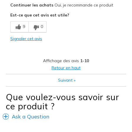
Le pour
Continuer les achats
Oui, je recommande ce produit
Attractive Design
Est-ce que cet avis est utile?
Comfortable
9
0
Stylish
Signaler cet avis
Les meilleures utilisations
Casual Wear
Affichage des avis
1-10
View On Shoes
Shoes are for Wearing
Retour en haut
Suivant
»
Que voulez-vous savoir sur
ce produit ?
Ask a Question