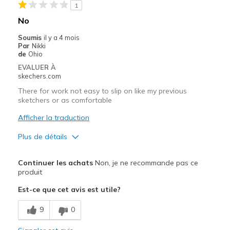
1
Stylish
No
Le contre
Soumis
il y a 4 mois
Par
Nikki
No foot support. Need to return unused pair.
de
Ohio
EVALUER À
Les meilleures utilisations
skechers.com
Casual Wear
There for work not easy to slip on like my previous
sketchers or as comfortable
Travel
Afficher la traduction
Width
Feels true to width
Plus de détails
Sizing
Feels half size too big
Le pour
Continuer les achats
Non, je ne recommande pas ce
Attractive Design
produit
Est-ce que cet avis est utile?
Breathe Well
9
0
Stylish