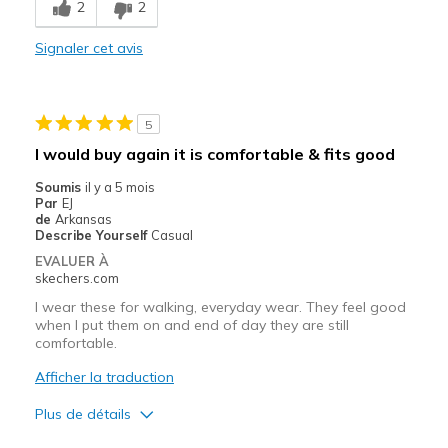
2
2
Comfortable
Signaler cet avis
Durable
Stylish
5
Les meilleures utilisations
I would buy again it is comfortable & fits good
Casual Wear
Soumis
il y a 5 mois
Par
EJ
Width
Feels true to width
de
Arkansas
Describe Yourself
Casual
Sizing
Feels true to size
EVALUER À
View On Shoes
Shoes are for Wearing
skechers.com
I wear these for walking, everyday wear. They feel good
when I put them on and end of day they are still
comfortable.
Afficher la traduction
Plus de détails