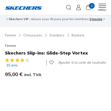
0
Men
MENU
⭐
Skechers VIP :
retours sous 45 jours pour les membres
S'inscrire
⭐

Femme
Chaussures
Sneakers
Baskets
Femme
Skechers Slip-ins: Glide-Step Vortex
Évaluation client 3,6 sur 5
Ajouter à la Liste de souhaits
15 avis
95,00 €
incl. TVA