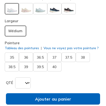
sélectionné
Largeur
Médium
Pointure
Tableau des pointures
Vous ne voyez pas votre pointure ?
35
36
36.5
37
37.5
38
38.5
39
39.5
40
QTÉ
Ajouter au panier