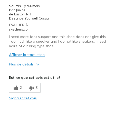
Travel
Soumis
il y a 4 mois
Par
Janice
Width
Feels true to width
de
Easton, NH
Describe Yourself
Casual
Sizing
Feels true to size
EVALUER À
View On Shoes
Shoes are for Wearing
skechers.com
I need more foot support and this shoe does not give this.
Too much like a sneaker and I do not like sneakers. I need
more of a hiking type shoe.
Afficher la traduction
Plus de détails
Le pour
Est-ce que cet avis est utile?
Attractive Design
2
8
Breathe Well
Signaler cet avis
Durable
I need more foot support. Need to return unsuse