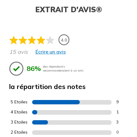
EXTRAIT D'AVIS®
4.0
15 avis
Écrire un avis
86%
des répondants
recommanderaient à un ami
la répartition des notes
5 Etoiles
9
4 Etoiles
1
3 Etoiles
3
2 Etoiles
0