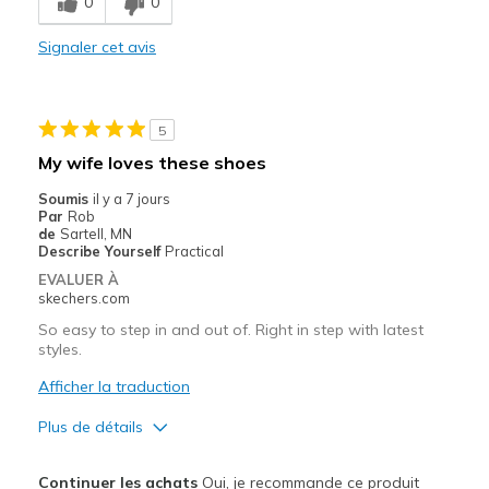
0
0
Les meilleures utilisations
Signaler cet avis
Casual Wear
Going Out
5
Special Occasions
My wife loves these shoes
Travel
Soumis
il y a 7 jours
Par
Rob
Width
Feels true to width
de
Sartell, MN
Describe Yourself
Practical
Sizing
Feels true to size
EVALUER À
View On Shoes
Shoes are for Wearing
skechers.com
So easy to step in and out of. Right in step with latest
styles.
Afficher la traduction
Plus de détails
Le pour
Continuer les achats
Oui, je recommande ce produit