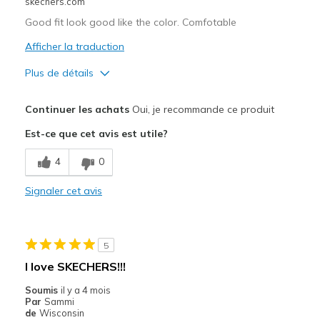
skechers.com
Good fit look good like the color. Comfotable
Afficher la traduction
Plus de détails
Le pour
Continuer les achats
Oui, je recommande ce produit
Attractive Design
Est-ce que cet avis est utile?
Breathe Well
4
0
Comfortable
Signaler cet avis
Stylish
Les meilleures utilisations
5
Casual Wear
I love SKECHERS!!!
Width
Feels true to width
Soumis
il y a 4 mois
Par
Sammi
Sizing
Feels true to size
de
Wisconsin