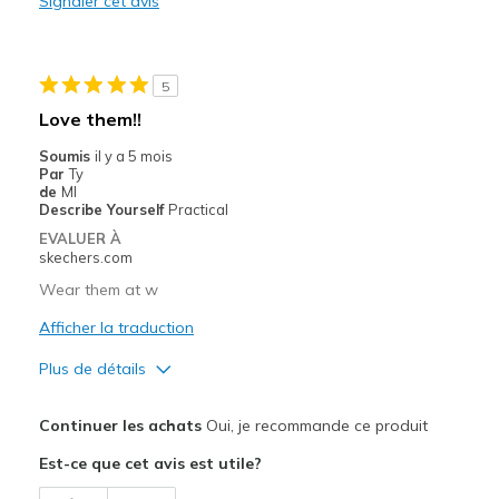
Signaler cet avis
Le contre
Need Break In
Width
Feels true to width
5
Sizing
Feels half size too small
Love them!!
View On Shoes
Shoes are for Wearing
Soumis
il y a 5 mois
Par
Ty
de
MI
Describe Yourself
Practical
EVALUER À
skechers.com
Wear them at w
Afficher la traduction
Plus de détails
Le pour
Continuer les achats
Oui, je recommande ce produit
Attractive Design
Est-ce que cet avis est utile?
Breathe Well