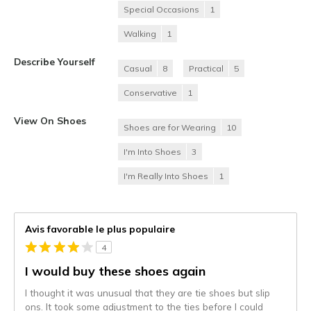
Special Occasions
1
Walking
1
Describe Yourself
Casual
8
Practical
5
Conservative
1
View On Shoes
Shoes are for Wearing
10
I'm Into Shoes
3
I'm Really Into Shoes
1
Avis favorable le plus populaire
4
I would buy these shoes again
I thought it was unusual that they are tie shoes but slip
ons. It took some adjustment to the ties before I could