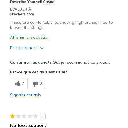
View On Shoes
Shoes are for Wearing
Describe Yourself
Casual
EVALUER À
skechers.com
These are comfortable, but having high arches I had to
loosen the strings.
Afficher la traduction
Plus de détails
Le pour
Continuer les achats
Oui, je recommande ce produit
Attractive Design
Est-ce que cet avis est utile?
Breathe Well
7
0
Comfortable
Signaler cet avis
Durable
Les meilleures utilisations
1
Casual Wear
No foot support.