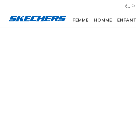
Co
FEMME
HOMME
ENFAN
Femme
Chaussures
Sneakers
Baskets