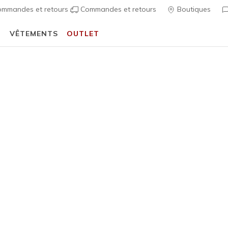
mmandes et retours
Commandes et retours
Boutiques
T
VÊTEMENTS
OUTLET
⭐
Skechers VIP :
retours sous 45 jours pour les membres
S'inscrire
⭐
Femme
Skechers 
Maywoo
1
Évaluation clien
90,00 €
i