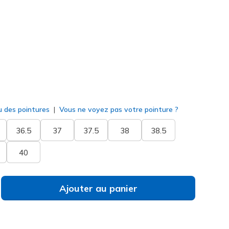
128653
GRY
)
né
u des pointures
Vous ne voyez pas votre pointure ?
36.5
37
37.5
38
38.5
40
Ajouter au panier