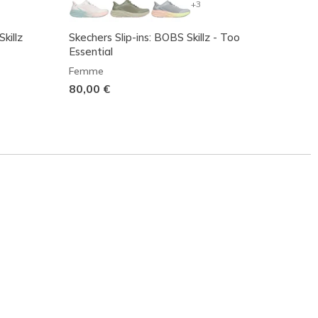
+3
killz
Skechers Slip-ins: BOBS Skillz - Too
Skeche
Essential
Endeav
Femme
Femm
80,00 €
110,0