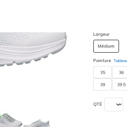
Couleur
Gris
(#
sélection
Largeur
Médium
Pointure
Tablea
35
36
39
39.5
QTÉ