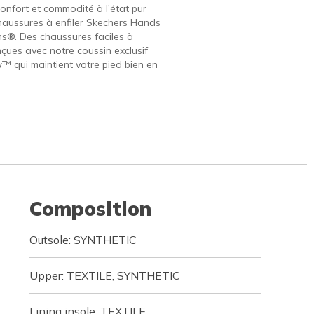
onfort et commodité à l'état pur
haussures à enfiler Skechers Hands
ins®. Des chaussures faciles à
nçues avec notre coussin exclusif
w™ qui maintient votre pied bien en
Composition
Outsole: SYNTHETIC
Upper: TEXTILE, SYNTHETIC
Lining insole: TEXTILE