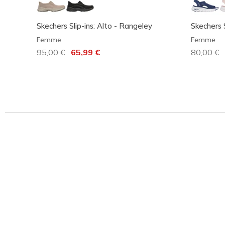
Skechers Slip-ins: Alto - Rangeley
Skechers S
Femme
Femme
Prix réduit de
95,00 €
à
65,99 €
Prix rédu
80,00 €
à