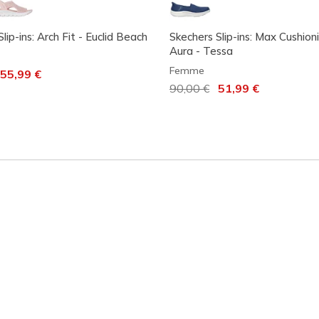
lip-ins: Arch Fit - Euclid Beach
Skechers Slip-ins: Max Cushion
Aura - Tessa
Femme
it de
55,99 €
Prix réduit de
90,00 €
à
51,99 €