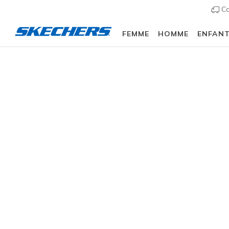
Co
FEMME
HOMME
ENFAN
Femme
Chaussures
Sneakers
Baskets