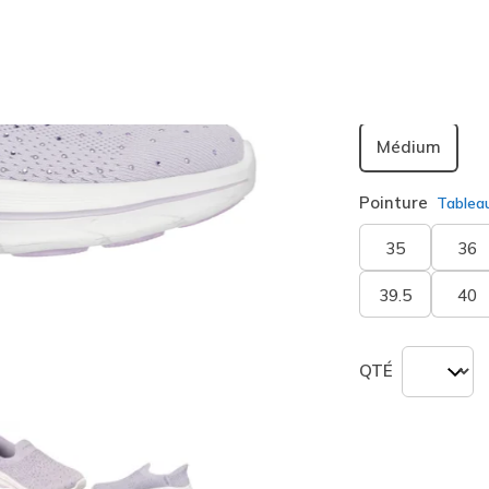
sélection
Largeur
Médium
Pointure
Tablea
35
36
39.5
40
QTÉ