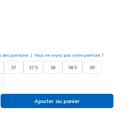
né
u des pointures
Vous ne voyez pas votre pointure ?
37
37.5
38
38.5
39
Ajouter au panier