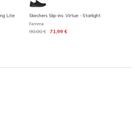
ing Lite
Skechers Slip-ins: Virtue - Starlight
Skeche
Win
Femme
Femm
Prix réduit de
90,00 €
à
71,99 €
Prix r
100,0