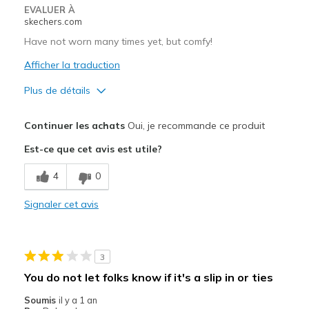
Travel
EVALUER À
skechers.com
Width
Feels true to width
Have not worn many times yet, but comfy!
Sizing
Feels true to size
Afficher la traduction
View On Shoes
Shoes are for Wearing
Plus de détails
Le pour
Continuer les achats
Oui, je recommande ce produit
Attractive Design
Est-ce que cet avis est utile?
Comfortable
4
0
Durable
Signaler cet avis
Les meilleures utilisations
Travel
3
gym use
You do not let folks know if it's a slip in or ties
Width
Feels true to width
Soumis
il y a 1 an