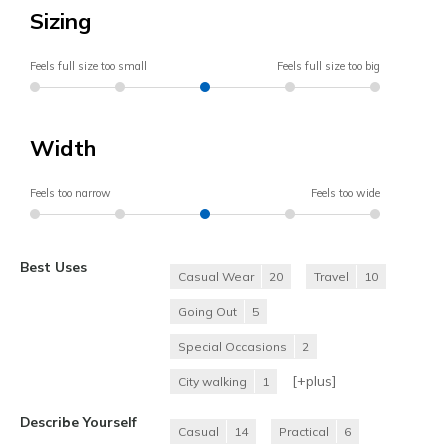
Sizing
Feels full size too small
Feels full size too big
Width
Feels too narrow
Feels too wide
Best Uses
Casual Wear
20
Travel
10
Going Out
5
Special Occasions
2
[+
plus
]
City walking
1
Describe Yourself
Casual
14
Practical
6