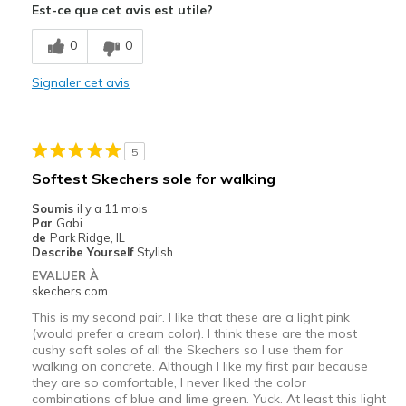
Est-ce que cet avis est utile?
Comfortable
0
0
Fabulous cushioned sole
Signaler cet avis
Les meilleures utilisations
Casual Wear
5
Width
Feels true to width
Softest Skechers sole for walking
Sizing
Feels true to size
Soumis
il y a 11 mois
View On Shoes
Shoes are for Wearing
Par
Gabi
de
Park Ridge, IL
Describe Yourself
Stylish
EVALUER À
skechers.com
This is my second pair. I like that these are a light pink
(would prefer a cream color). I think these are the most
cushy soft soles of all the Skechers so I use them for
walking on concrete. Although I like my first pair because
they are so comfortable, I never liked the color
combinations of blue and lime green. Yuck. At least this light