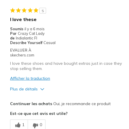
5
I love these
Soumis
il y a 6 mois
Par
Crazy Cat Lady
de
Indialantic Fl
Describe Yourself
Casual
EVALUER À
skechers.com
I love these shoes and have bought extras just in case they
stop selling them.
Afficher la traduction
Plus de détails
Le pour
Continuer les achats
Oui, je recommande ce produit
Attractive Design
Est-ce que cet avis est utile?
Breathe Well
1
0