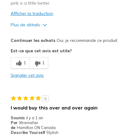
pink is a little better.
Afficher la traduction
Plus de détails
Le pour
Continuer les achats
Oui, je recommande ce produit
Comfortable
Est-ce que cet avis est utile?
Le contre
1
1
Could be better color combinations
Signaler cet avis
Les meilleures utilisations
City walking
5
Width
Feels true to width
I would buy this over and over again
Sizing
Feels true to size
Soumis
il y a 1 an
View On Shoes
I'm Into Shoes
Par
Xtremefan
de
Hamilton ON Canada
Describe Yourself
Stylish