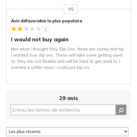
VS
Coup
de
Avis défavorable le plus populaire
projecteur
2
sur
les
I would not buy again
critiques
Not what I thought they Slip Ons, three are clunky and tie.
I wanted true slip ons. These will take some getting used
to, they ate not flexible and will be hard to get used to. I
wanted a softer shoe i could just slip on.
29 avis