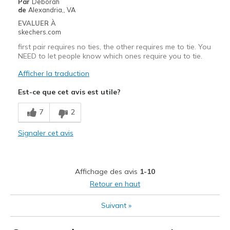
Par
Deborah
Sizing
Feels true to size
de
Alexandria,, VA
View On Shoes
I'm Into Shoes
EVALUER À
skechers.com
first pair requires no ties, the other requires me to tie. You
NEED to let people know which ones require you to tie.
Afficher la traduction
Est-ce que cet avis est utile?
7
2
Signaler cet avis
Affichage des avis
1-10
Retour en haut
Suivant
»