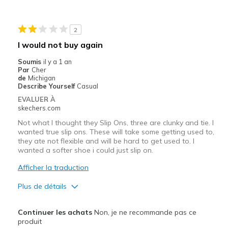
Les meilleures utilisations
Casual Wear
2
Travel
I would not buy again
Width
Feels true to width
Soumis
il y a 1 an
Par
Cher
Sizing
Feels true to size
de
Michigan
View On Shoes
I'm Into Shoes
Describe Yourself
Casual
EVALUER À
skechers.com
Not what I thought they Slip Ons, three are clunky and tie. I
wanted true slip ons. These will take some getting used to,
they ate not flexible and will be hard to get used to. I
wanted a softer shoe i could just slip on.
Afficher la traduction
Plus de détails
Le pour
Continuer les achats
Non, je ne recommande pas ce
Attractive Design
produit