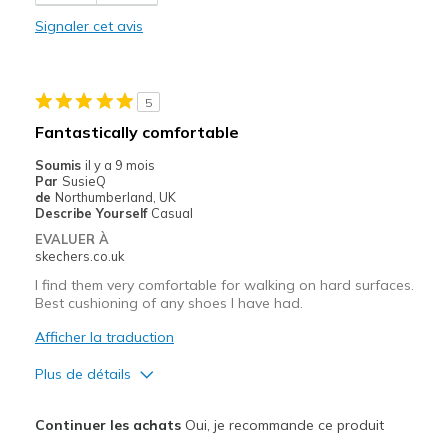
Comfortable
Signaler cet avis
Durable
Stylish
5
Les meilleures utilisations
Fantastically comfortable
Casual Wear
Soumis
il y a 9 mois
Par
SusieQ
Sizing
Feels true to size
de
Northumberland, UK
Describe Yourself
Casual
View On Shoes
Shoes are for Wearing
EVALUER À
skechers.co.uk
I find them very comfortable for walking on hard surfaces.
Best cushioning of any shoes I have had.
Afficher la traduction
Plus de détails
Le pour
Continuer les achats
Oui, je recommande ce produit
Attractive Design