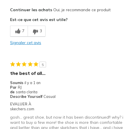
Le pour
Continuer les achats
Oui, je recommande ce produit
Attractive Design
Est-ce que cet avis est utile?
Comfortable
7
3
Les meilleures utilisations
Signaler cet avis
Casual Wear
Walking
5
Width
Feels true to width
the best of all...
Sizing
Feels true to size
Soumis
il y a 1 an
View On Shoes
I'm Really Into Shoes
Par
RJ
de
santa clarita
Describe Yourself
Casual
EVALUER À
skechers.com
gosh... great shoe, but now it has been discontinued!! why? i
want to buy a few more! the shoe is more than comfortable
and better than any other sketchers that i have... and i have