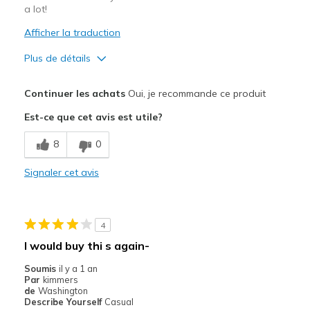
a lot!
Afficher la traduction
Plus de détails
Le pour
Continuer les achats
Oui, je recommande ce produit
Attractive Design
Est-ce que cet avis est utile?
Breathe Well
8
0
Comfortable
Signaler cet avis
Durable
Stylish
4
Les meilleures utilisations
I would buy thi s again-
Casual Wear
Soumis
il y a 1 an
Par
kimmers
Going Out
de
Washington
Describe Yourself
Casual