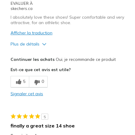
EVALUER À
skechers.ca
I absolutely love these shoes! Super comfortable and very
attractive, for an athletic shoe.
Afficher la traduction
Plus de détails
Le pour
Continuer les achats
Oui, je recommande ce produit
Attractive Design
Est-ce que cet avis est utile?
Comfortable
5
0
Stylish
Signaler cet avis
Les meilleures utilisations
Casual Wear
5
Travel
finally a great size 14 shoe
Width
Feels true to width