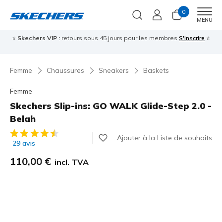
0
Men
MENU
⭐
Skechers VIP :
retours sous 45 jours pour les membres
S'inscrire
⭐

Femme
Chaussures
Sneakers
Baskets
Femme
Skechers Slip-ins: GO WALK Glide-Step 2.0 -
Belah
Évaluation client 3,4 sur 5
Ajouter à la Liste de souhaits
29 avis
110,00 €
incl. TVA