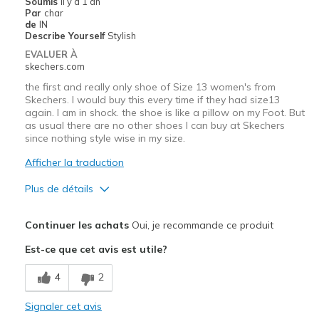
Soumis
il y a 1 an
Par
char
Sizing
Feels true to size
de
IN
View On Shoes
I'm Really Into Shoes
Describe Yourself
Stylish
EVALUER À
skechers.com
the first and really only shoe of Size 13 women's from
Skechers. I would buy this every time if they had size13
again. I am in shock. the shoe is like a pillow on my Foot. But
as usual there are no other shoes I can buy at Skechers
since nothing style wise in my size.
Afficher la traduction
Plus de détails
Le pour
Continuer les achats
Oui, je recommande ce produit
Attractive Design
Est-ce que cet avis est utile?
Comfortable
4
2
Stylish
Signaler cet avis