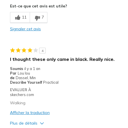
Est-ce que cet avis est utile?
Stylish
11
7
Le contre
Not really slip ons
Signaler cet avis
Les meilleures utilisations
Casual Wear
4
I thought these only came in black. Really nice.
Going Out
Soumis
il y a 1 an
Travel
Par
Lou lou
de
Dassel, Min
Width
Feels too wide
Describe Yourself
Practical
Sizing
Feels half size too small
EVALUER À
skechers.com
View On Shoes
Shoes are for Wearing
Walking
Afficher la traduction
Plus de détails