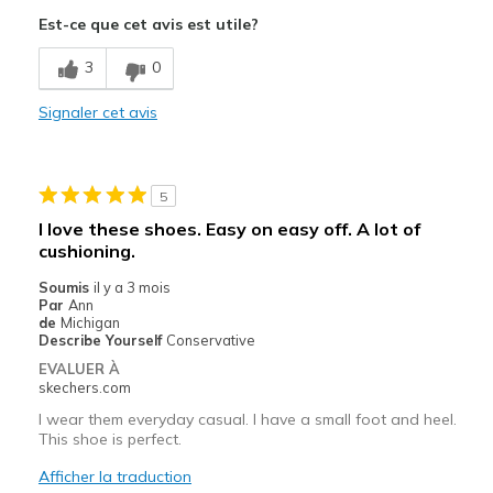
Attractive Design
Est-ce que cet avis est utile?
Les meilleures utilisations
3
0
Casual Wear
Signaler cet avis
Width
Feels true to width
Sizing
Feels true to size
View On Shoes
I'm Into Shoes
5
I love these shoes. Easy on easy off. A lot of
cushioning.
Soumis
il y a 3 mois
Par
Ann
de
Michigan
Describe Yourself
Conservative
EVALUER À
skechers.com
I wear them everyday casual. I have a small foot and heel.
This shoe is perfect.
Afficher la traduction