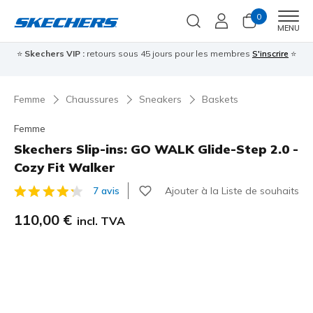
0
Men
MENU
⭐
Skechers VIP :
retours sous 45 jours pour les membres
S'inscrire
⭐

Femme
Chaussures
Sneakers
Baskets
Femme
Skechers Slip-ins: GO WALK Glide-Step 2.0 -
Cozy Fit Walker
Ajouter à la Liste de souhaits
7 avis
Évaluation client 5 sur 5
110,00 €
incl. TVA