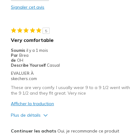
Les meilleures utilisations
Signaler cet avis
Casual Wear
Width
Feels too narrow
5
View On Shoes
I'm Into Shoes
Very comfortable
Soumis
il y a 1 mois
Par
Brea
de
OH
Describe Yourself
Casual
EVALUER À
skechers.com
These are very comfy. I usually wear 9 to a 9 1/2 went with
the 9 1/2 and they fit great. Very nice
Afficher la traduction
Plus de détails
Le pour
Continuer les achats
Oui, je recommande ce produit
Attractive Design