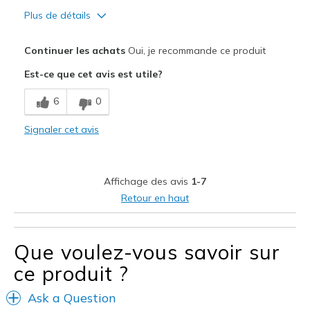
Plus de détails
Le pour
Continuer les achats
Oui, je recommande ce produit
Attractive Design
Est-ce que cet avis est utile?
Breathe Well
6
0
Comfortable
Signaler cet avis
Durable
Stylish
Affichage des avis
1-7
Les meilleures utilisations
Retour en haut
Casual Wear
Travel
Que voulez-vous savoir sur
ce produit ?
Width
Feels true to width
Sizing
Feels true to size
Ask a Question
View On Shoes
I'm Into Shoes