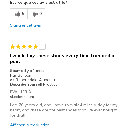
Est-ce que cet avis est utile?
Breathe Well
5
0
Comfortable
Signaler cet avis
Stylish
Les meilleures utilisations
5
Casual Wear
I would buy these shoes every time I needed a
pair.
Width
Feels true to width
Sizing
Feels true to size
Soumis
il y a 1 mois
Par
Bonbon
View On Shoes
I'm Into Shoes
de
Robertsdale, Alabama
Describe Yourself
Practical
EVALUER À
skechers.com
I am 70 years old, and I have to walk 4 miles a day for my
heart, and these are the best shoes that I've ever bought
for that!
Afficher la traduction