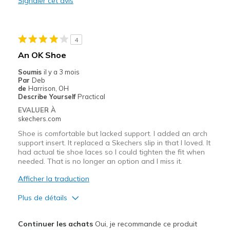
Signaler cet avis
Stylish
Le contre
4
The first few minutes I had them on they were to
An OK Shoe
Les meilleures utilisations
Soumis
il y a 3 mois
Par
Deb
Going Out
de
Harrison, OH
Describe Yourself
Practical
Width
Feels true to width
EVALUER À
Sizing
Feels true to size
skechers.com
View On Shoes
Shoes are for Wearing
Shoe is comfortable but lacked support. I added an arch
support insert. It replaced a Skechers slip in that I loved. It
had actual tie shoe laces so I could tighten the fit when
needed. That is no longer an option and I miss it.
Afficher la traduction
Plus de détails
Le pour
Continuer les achats
Oui, je recommande ce produit