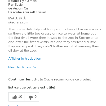
Sizing
Feels true to size
Soumis
il y a 3 mois
Par
Susie
View On Shoes
Shoes are for Wearing
de
Auburn Ca
Describe Yourself
Casual
EVALUER À
skechers.com
This pair is definitely just for going to town. I live on a ranch
so they're a little too dressy or nice to wear at home but
the first time I wore them it was to the zoo in Sacramento
and after the first few minutes and they stretched a little
they were great. They didn't bother me at all wearing them
all day at the zoo.
Afficher la traduction
Plus de détails
Le pour
Continuer les achats
Oui, je recommande ce produit
Attractive Design
Est-ce que cet avis est utile?
Breathe Well
10
0
Comfortable