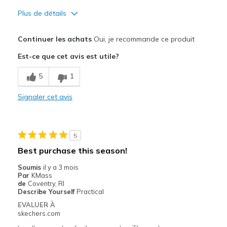
Plus de détails
Le pour
Continuer les achats
Oui, je recommande ce produit
Attractive Design
Est-ce que cet avis est utile?
Breathe Well
5
1
Comfortable
Signaler cet avis
Durable
Stylish
5
Les meilleures utilisations
Best purchase this season!
Special Occasions
Soumis
il y a 3 mois
Par
KMass
Width
Feels true to width
de
Coventry, RI
Describe Yourself
Practical
Sizing
Feels true to size
EVALUER À
View On Shoes
Shoes are for Wearing
skechers.com