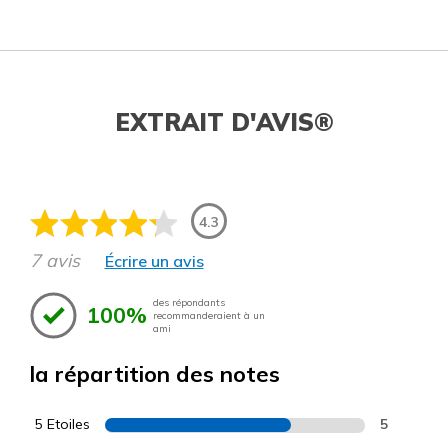
EXTRAIT D'AVIS®
4.3
7 avis
Écrire un avis
des répondants
100%
recommanderaient à un
ami
la répartition des notes
5 Etoiles
5