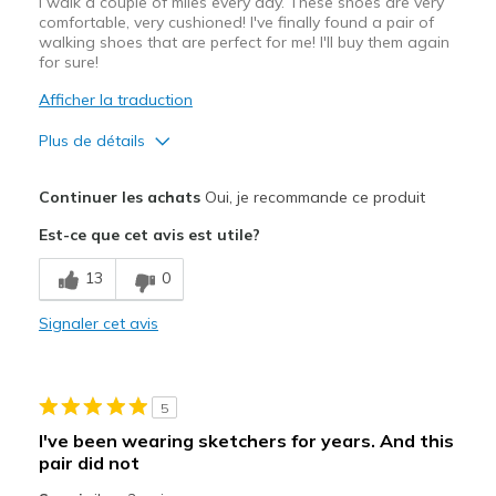
I walk a couple of miles every day. These shoes are very
comfortable, very cushioned! I've finally found a pair of
walking shoes that are perfect for me! I'll buy them again
for sure!
Afficher la traduction
Plus de détails
Le pour
Continuer les achats
Oui, je recommande ce produit
Attractive Design
Est-ce que cet avis est utile?
Breathe Well
13
0
Comfortable
Signaler cet avis
Les meilleures utilisations
Casual Wear
5
Travel
I've been wearing sketchers for years. And this
pair did not
Width
Feels true to width