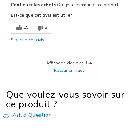
Le pour
Continuer les achats
Oui, je recommande ce produit
Comfortable
Est-ce que cet avis est utile?
Les meilleures utilisations
25
2
Casual Wear
Signaler cet avis
Width
Feels true to width
Sizing
Feels true to size
View On Shoes
I'm Really Into Shoes
Affichage des avis
1-4
Retour en haut
Que voulez-vous savoir sur
ce produit ?
Ask a Question