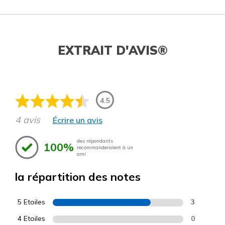
EXTRAIT D'AVIS®
4.5
4 avis
Écrire un avis
des répondants
100%
recommanderaient à un
ami
la répartition des notes
5 Etoiles
3
4 Etoiles
0