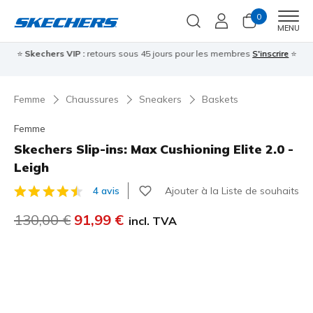
0
Men
MENU
⭐
Skechers VIP :
retours sous 45 jours pour les membres
S'inscrire
⭐

Femme
Chaussures
Sneakers
Baskets
Femme
Skechers Slip-ins: Max Cushioning Elite 2.0 -
Leigh
Ajouter à la Liste de souhaits
4 avis
Évaluation client 5 sur 5
Prix réduit de
130,00 €
à
91,99 €
incl. TVA