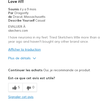
Love it!!!
Soumis
il y a 9 mois
Par
Dragonfly
de
Dracut, Massachusetts
Describe Yourself
Casual
EVALUER À
skechers.com
I have neuroma in my feet. Tried Sketchers little more than a
year ago and haven't bought any other brand since.
Afficher la traduction
Plus de détails
Le pour
Continuer les achats
Oui, je recommande ce produit
Comfortable
Est-ce que cet avis est utile?
Les meilleures utilisations
5
0
Casual Wear
Signaler cet avis
Width
Feels true to width