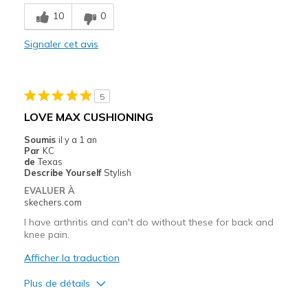
Breathe Well
10
0
Comfortable
Signaler cet avis
Durable
Stylish
5
Les meilleures utilisations
LOVE MAX CUSHIONING
Casual Wear
Soumis
il y a 1 an
Par
KC
Long Walks & Long Shopping Trips
de
Texas
Describe Yourself
Stylish
Width
Feels true to width
EVALUER À
skechers.com
Sizing
Feels true to size
View On Shoes
Shoes are for Wearing
I have arthritis and can't do without these for back and
knee pain.
Afficher la traduction
Plus de détails