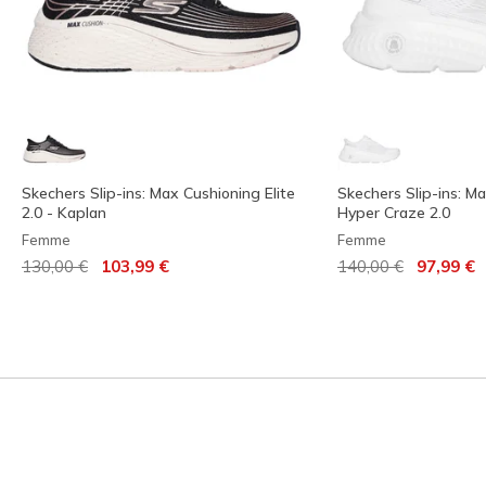
Skechers Slip-ins: Max Cushioning Elite
Skechers Slip-ins: M
2.0 - Kaplan
Hyper Craze 2.0
Femme
Femme
Prix réduit de
à
Prix réduit de
à
130,00 €
103,99 €
140,00 €
97,99 €