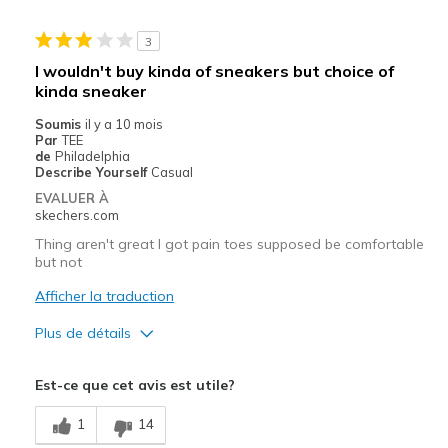
Sizing
Feels true to size
View On Shoes
Shoes are for Wearing
3
I wouldn't buy kinda of sneakers but choice of
kinda sneaker
Soumis
il y a 10 mois
Par
TEE
de
Philadelphia
Describe Yourself
Casual
EVALUER À
skechers.com
Thing aren't great I got pain toes supposed be comfortable
but not
Afficher la traduction
Plus de détails
Le pour
Est-ce que cet avis est utile?
Comfortable
1
14
Le contre