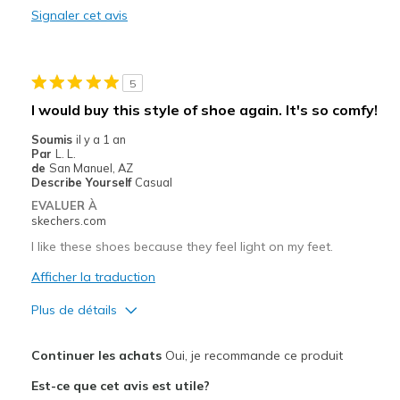
Signaler cet avis
Need Break In
Les meilleures utilisations
5
Casual Wear
I would buy this style of shoe again. It's so comfy!
Width
Feels too narrow
Soumis
il y a 1 an
Sizing
Feels half size too small
Par
L. L.
de
San Manuel, AZ
View On Shoes
Shoes are for Wearing
Describe Yourself
Casual
EVALUER À
skechers.com
I like these shoes because they feel light on my feet.
Afficher la traduction
Plus de détails
Le pour
Continuer les achats
Oui, je recommande ce produit
Attractive Design
Est-ce que cet avis est utile?