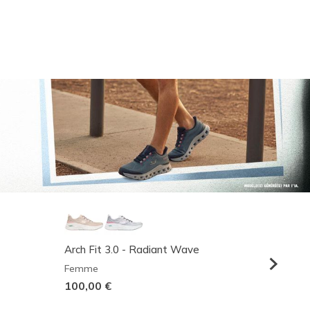
Arch Fit 3.0 - Radiant Wave
Relaxed
Femme
Homme
100,00 €
95,00 