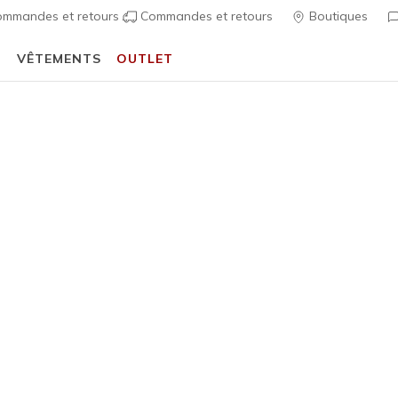
mmandes et retours
Commandes et retours
Boutiques
T
VÊTEMENTS
OUTLET
⭐
Skechers VIP :
retours sous 45 jours pour les membres
S'inscrire
⭐
 Fit
Sandales
Chaussures 