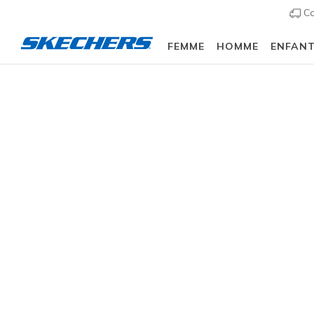
Co
FEMME
HOMME
ENFAN
Slip-ins
Arch