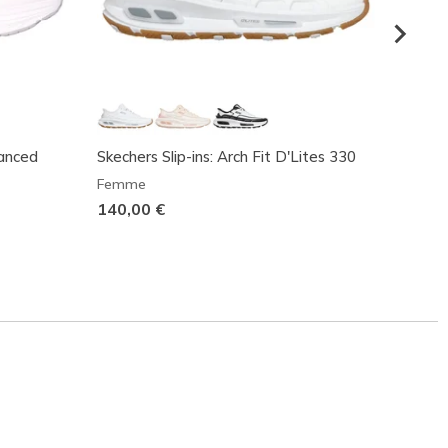
hanced
Skechers Slip-ins: Arch Fit D'Lites 330
Relaxe
Step
Femme
Femm
140,00 €
Prix r
95,00